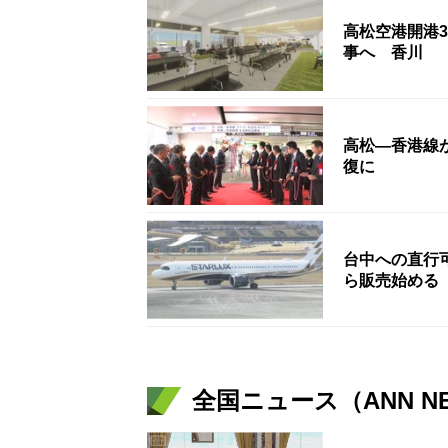
高松空港開港
事へ 香川
高松―香港線が
復に
台中への直行
ら販売始める
全国ニュース（ANN N