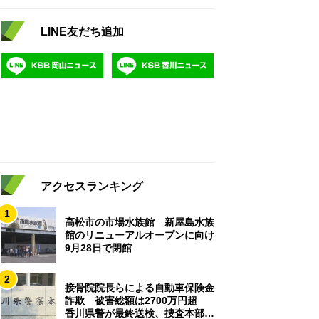
LINE友だち追加
アクセスランキング
1
高松市の市場水族館 新屋島水族
館のリニューアルオープンに向け
9月28日で閉館
2
接骨院院長らによる自動車保険金
詐欺 被害総額は2700万円超
香川県警が最終送検、捜査本部解