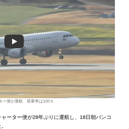
Play
ター便が運航 搭乗率は100％
ーター便が28年ぶりに運航し、18日朝バンコ
た。