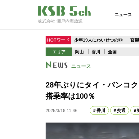
ニュース
株式会社 瀬戸内海放送
HOTワード
少年19人にわいせつの罪
官
エリア
岡山
香川
全国
ニュース
28年ぶりにタイ・バンコ
搭乗率は100％
2025/3/18 11:46
香川
交通