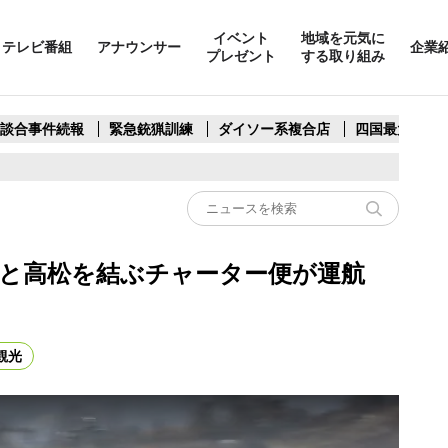
イベント
地域を元気に
テレビ番組
アナウンサー
企業
プレゼント
する取り組み
製談合事件続報
緊急銃猟訓練
ダイソー系複合店
四国最大スリ
クと高松を結ぶチャーター便が運航
観光