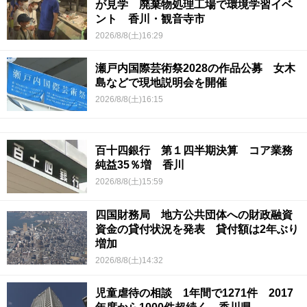
が見学 廃棄物処理工場で環境学習イベ
ント 香川・観音寺市
2026/8/8(土)16:29
瀬戸内国際芸術祭2028の作品公募 女木
島などで現地説明会を開催
2026/8/8(土)16:15
百十四銀行 第１四半期決算 コア業務
純益35％増 香川
2026/8/8(土)15:59
四国財務局 地方公共団体への財政融資
資金の貸付状況を発表 貸付額は2年ぶり
増加
2026/8/8(土)14:32
児童虐待の相談 1年間で1271件 2017