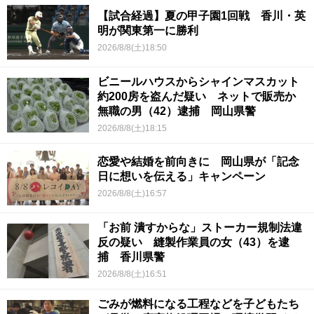
【試合経過】夏の甲子園1回戦 香川・英
明が関東第一に勝利
2026/8/8(土)18:50
ビニールハウスからシャインマスカット
約200房を盗んだ疑い ネットで販売か
無職の男（42）逮捕 岡山県警
2026/8/8(土)18:15
恋愛や結婚を前向きに 岡山県が「記念
日に想いを伝える」キャンペーン
2026/8/8(土)16:57
「お前 潰すからな」ストーカー規制法違
反の疑い 縫製作業員の女（43）を逮
捕 香川県警
2026/8/8(土)16:51
ごみが燃料になる工程などを子どもたち