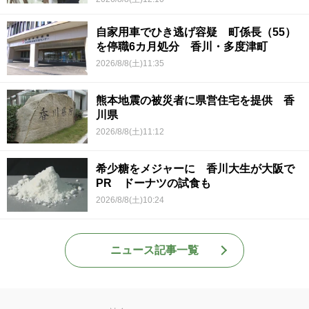
自家用車でひき逃げ容疑 町係長（55）
を停職6カ月処分 香川・多度津町
2026/8/8(土)11:35
熊本地震の被災者に県営住宅を提供 香
川県
2026/8/8(土)11:12
希少糖をメジャーに 香川大生が大阪で
PR ドーナツの試食も
2026/8/8(土)10:24
ニュース記事一覧