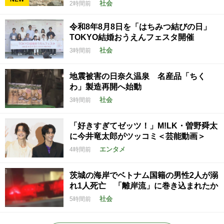
社会
2時間前
令和8年8月8日を「はちみつ結びの日」
TOKYO結婚おうえんフェスタ開催
社会
3時間前
地震被害の日奈久温泉 名産品「ちく
わ」製造再開へ始動
社会
3時間前
「好きすぎてゼッツ！」M!LK・曽野舜太
に今井竜太郎がツッコミ＜芸能動画＞
エンタメ
4時間前
茨城の海岸でベトナム国籍の男性2人が溺
れ1人死亡 「離岸流」に巻き込まれたか
社会
5時間前