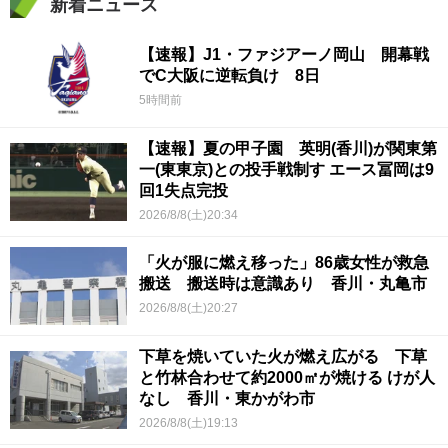
新着ニュース
【速報】J1・ファジアーノ岡山 開幕戦
でC大阪に逆転負け 8日
5時間前
【速報】夏の甲子園 英明(香川)が関東第
一(東東京)との投手戦制す エース冨岡は9
回1失点完投
2026/8/8(土)20:34
「火が服に燃え移った」86歳女性が救急
搬送 搬送時は意識あり 香川・丸亀市
2026/8/8(土)20:27
下草を焼いていた火が燃え広がる 下草
と竹林合わせて約2000㎡が焼ける けが人
なし 香川・東かがわ市
2026/8/8(土)19:13