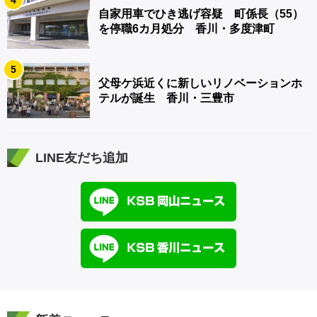
自家用車でひき逃げ容疑 町係長（55）
を停職6カ月処分 香川・多度津町
5
父母ケ浜近くに新しいリノベーションホ
テルが誕生 香川・三豊市
LINE友だち追加