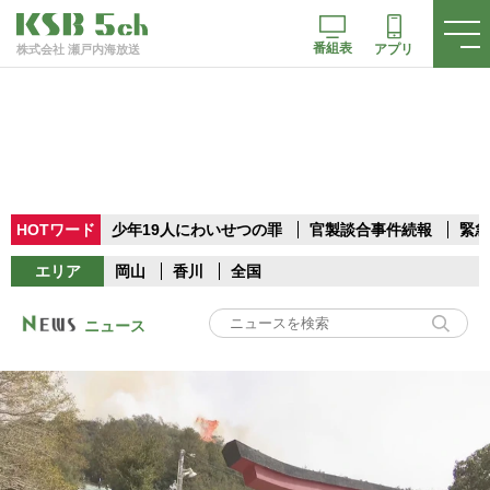
番組表
アプリ
株式会社 瀬戸内海放送
HOTワード
少年19人にわいせつの罪
官製談合事件続報
緊急
エリア
岡山
香川
全国
ニュース