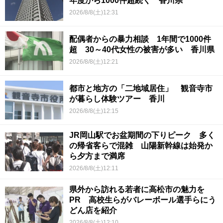
年度から1000件超続く 香川県
2026/8/8(土)12:31
配偶者からの暴力相談 1年間で1000件
超 30～40代女性の被害が多い 香川県
2026/8/8(土)12:21
都市と地方の「二地域居住」 観音寺市
が暮らし体験ツアー 香川
2026/8/8(土)12:15
JR岡山駅でお盆期間の下りピーク 多く
の帰省客らで混雑 山陽新幹線は始発か
ら夕方まで満席
2026/8/8(土)12:11
県外から訪れる若者に高松市の魅力を
PR 高校生らがバレーボール選手らにう
どん店を紹介
2026/8/8(土)12:10