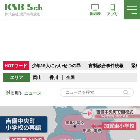
番組表
アプリ
株式会社 瀬戸内海放送
HOTワード
少年19人にわいせつの罪
官製談合事件続報
緊急
エリア
岡山
香川
全国
ニュース