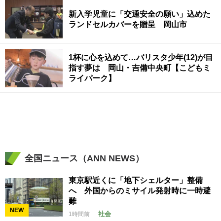
新入学児童に「交通安全の願い」込めた
ランドセルカバーを贈呈 岡山市
1杯に心を込めて…バリスタ少年(12)が目
指す夢は 岡山・吉備中央町【こどもミ
ライパーク】
全国ニュース（ANN NEWS）
東京駅近くに「地下シェルター」整備
へ 外国からのミサイル発射時に一時避
難
NEW
社会
1時間前