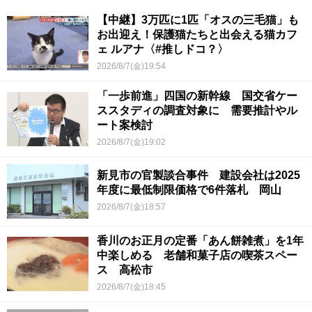
【中継】3万匹に1匹「オスの三毛猫」も
お出迎え！保護猫たちと出会える猫カフ
ェ ルアナ〈#推しドコ？〉
2026/8/7(金)19:54
「一歩前進」四国の新幹線 国交省ケー
ススタディの調査対象に 需要推計やル
ート案検討
2026/8/7(金)19:02
新見市の官製談合事件 建設会社は2025
年度に最低制限価格で6件落札 岡山
2026/8/7(金)18:57
香川のお正月の定番「あん餅雑煮」を1年
中楽しめる 老舗和菓子店の喫茶スペー
ス 高松市
2026/8/7(金)18:45