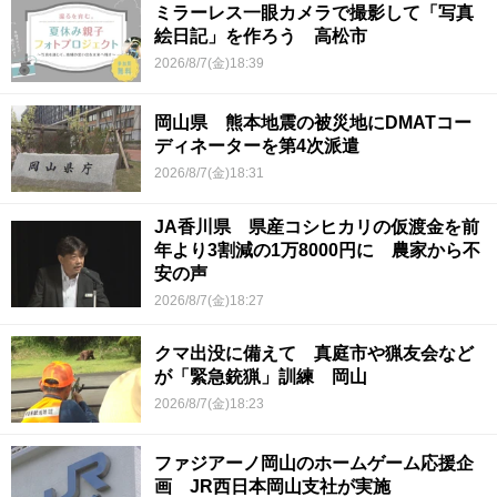
ミラーレス一眼カメラで撮影して「写真
絵日記」を作ろう 高松市
2026/8/7(金)18:39
岡山県 熊本地震の被災地にDMATコー
ディネーターを第4次派遣
2026/8/7(金)18:31
JA香川県 県産コシヒカリの仮渡金を前
年より3割減の1万8000円に 農家から不
安の声
2026/8/7(金)18:27
クマ出没に備えて 真庭市や猟友会など
が「緊急銃猟」訓練 岡山
2026/8/7(金)18:23
ファジアーノ岡山のホームゲーム応援企
画 JR西日本岡山支社が実施