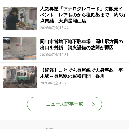
人気再燃「アナログレコード」の販売イ
ベント レアものから復刻盤まで…約3万
点集結 天満屋岡山店
2026/8/7(金)16:44
岡山市営城下地下駐車場 岡山駅方面の
出口を封鎖 消火設備の故障が原因
2026/8/7(金)16:31
【続報】ことでん長尾線で人身事故 平
木駅～長尾駅の運転再開 香川
2026/8/7(金)16:20
ニュース記事一覧