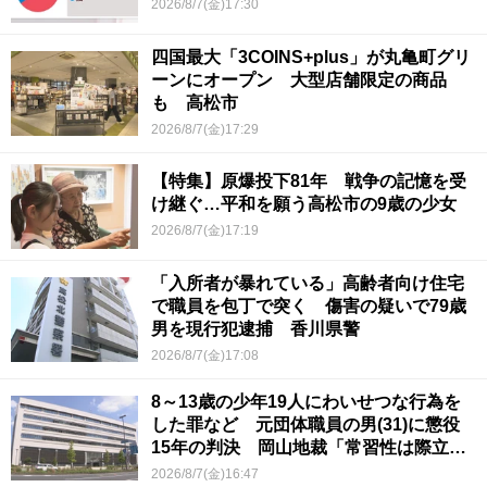
2026/8/7(金)17:30
四国最大「3COINS+plus」が丸亀町グリ
ーンにオープン 大型店舗限定の商品
も 高松市
2026/8/7(金)17:29
【特集】原爆投下81年 戦争の記憶を受
け継ぐ…平和を願う高松市の9歳の少女
2026/8/7(金)17:19
「入所者が暴れている」高齢者向け住宅
で職員を包丁で突く 傷害の疑いで79歳
男を現行犯逮捕 香川県警
2026/8/7(金)17:08
8～13歳の少年19人にわいせつな行為を
した罪など 元団体職員の男(31)に懲役
15年の判決 岡山地裁「常習性は際立っ
ていて被害結果も非常に重い」
2026/8/7(金)16:47