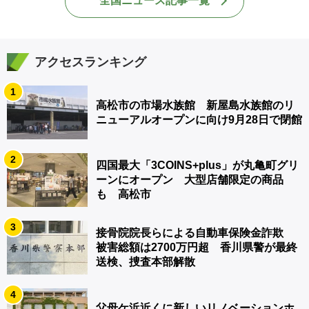
全国ニュース記事一覧
アクセスランキング
1
高松市の市場水族館 新屋島水族館のリ
ニューアルオープンに向け9月28日で閉館
2
四国最大「3COINS+plus」が丸亀町グリ
ーンにオープン 大型店舗限定の商品
も 高松市
3
接骨院院長らによる自動車保険金詐欺
被害総額は2700万円超 香川県警が最終
送検、捜査本部解散
4
父母ケ浜近くに新しいリノベーションホ