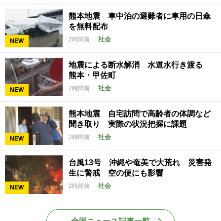
熊本地震 車中泊の避難者に車用の日傘
を無料配布
社会
2時間前
NEW
地震による断水解消 水道水行き渡る
熊本・甲佐町
社会
2時間前
NEW
熊本地震 自宅訪問で高齢者の体調など
聞き取り 実際の状況把握に課題
社会
2時間前
NEW
台風13号 沖縄や奄美で大荒れ 災害発
生に警戒 空の便にも影響
社会
2時間前
NEW