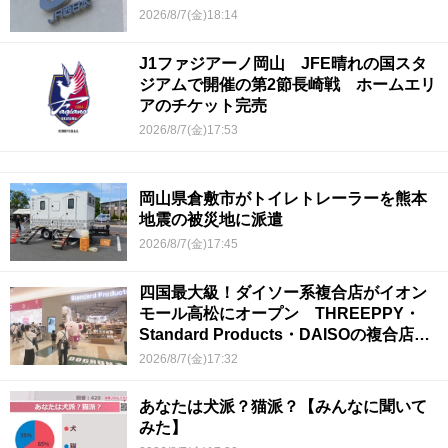
2026/8/7(金)18:14
J1ファジアーノ岡山 JFE晴れの国スタ
ジアムで開催の第2節長崎戦 ホームエリ
アのチケット完売
2026/8/7(金)17:53
岡山県倉敷市がトイレトレーラーを熊本
地震の被災地に派遣
2026/8/7(金)17:45
四国最大級！ダイソー系複合店がイオン
モール高松にオープン THREEPPY・
Standard Products・DAISOの複合店は
香川県初
2026/8/7(金)17:32
あなたは犬派？猫派？【みんなに聞いて
みた】