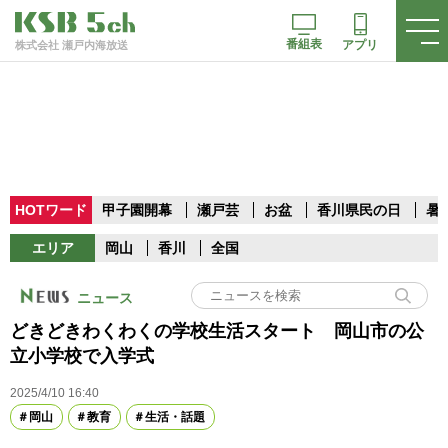
番組表
アプリ
株式会社 瀬戸内海放送
HOTワード
甲子園開幕
瀬戸芸
お盆
香川県民の日
暑
エリア
岡山
香川
全国
ニュース
どきどきわくわくの学校生活スタート 岡山市の公
立小学校で入学式
2025/4/10 16:40
岡山
教育
生活・話題