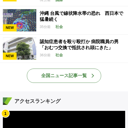
沖縄 台風で線状降水帯の恐れ 西日本で
猛暑続く
社会
35分前
NEW
認知症患者を殴り殴打か 病院職員の男
「おむつ交換で抵抗され頭にきた」
社会
36分前
NEW
全国ニュース記事一覧
アクセスランキング
1