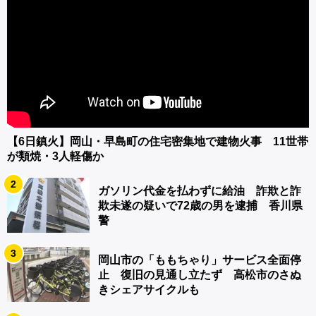
【6日鎮火】岡山・早島町の住宅密集地で建物火事 11世帯
が類焼・3人軽傷か
2
ガソリン代金を払わずに給油 詐欺と詐
欺未遂の疑いで72歳の男を逮捕 香川県
警
3
岡山市の「ももちゃり」サービス全面停
止 復旧の見通し立たず 高松市のさぬ
きシェアサイクルも