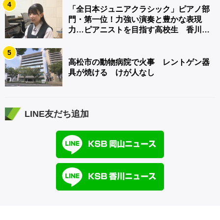
4
「全日本ジュニアクラシック」ピアノ部
門・第一位！力強い演奏と豊かな表現
力…ピアニストを目指す高校生 香川
【青春のキセキ】
5
高松市の動物病院で火事 レントゲン器
具が焼ける けが人なし
LINE友だち追加