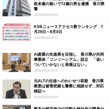
欺未遂の疑いで72歳の男を逮捕 香川県
警
2026/8/5(水)18:59
KSBニュースアクセス数ランキング 7
月29日～8月4日
2026/8/5(水)18:44
AI産業の先進県を目指し 香川県が共同
事業体「コンソーシアム」設立 「追い
ついていかないと発展はない」
2026/8/5(水)18:25
元ALTの生徒へのわいせつ容疑 香川県
教委は被害把握も警察に相談せず…対応
検証へ
2026/8/5(水)18:24
熊本の被災地での活動を総社市の職員が