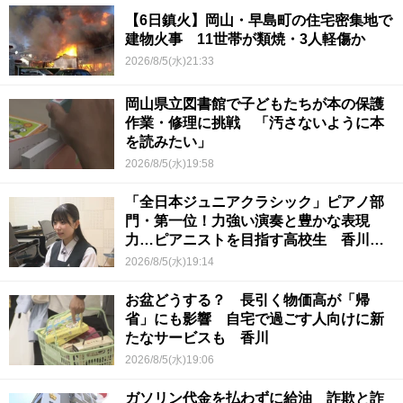
【6日鎮火】岡山・早島町の住宅密集地で
建物火事 11世帯が類焼・3人軽傷か
2026/8/5(水)21:33
岡山県立図書館で子どもたちが本の保護
作業・修理に挑戦 「汚さないように本
を読みたい」
2026/8/5(水)19:58
「全日本ジュニアクラシック」ピアノ部
門・第一位！力強い演奏と豊かな表現
力…ピアニストを目指す高校生 香川
【青春のキセキ】
2026/8/5(水)19:14
お盆どうする？ 長引く物価高が「帰
省」にも影響 自宅で過ごす人向けに新
たなサービスも 香川
2026/8/5(水)19:06
ガソリン代金を払わずに給油 詐欺と詐