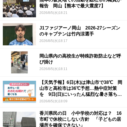
報告 岡山【熊本で最大震度7】
2026/8/5(水)18:21
J1ファジアーノ岡山 2026-27シーズン
のキャプテンは竹内涼選手
2026/8/5(水)18:17
岡山県内の高校生が特殊詐欺防止など呼
び掛け
2026/8/5(水)18:11
【天気予報】6日(木)は津山市で38℃ 岡
山市と高松市は36℃予想…熱中症対策
を 9日(日)にいったん猛烈な暑さ落ち着
くか
2026/8/5(水)18:09
香川県民の日 小中学校の対応は？ 16
市町で休校にしない方針 「子どもの居
場所を確保できない」