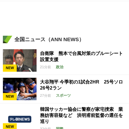
全国ニュース（ANN NEWS）
自衛隊 熊本で台風対策のブルーシート
設置支援
政治
21分前
NEW
大谷翔平 今季初の1試合2HR 25号ソロ
26号2ラン
スポーツ
27分前
NEW
韓国サッカー協会に警察が家宅捜索 業
務妨害容疑など 洪明甫前監督の選任を
巡り
NEW
国際
32分前