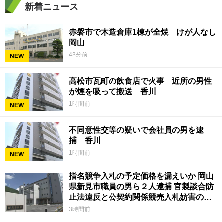
新着ニュース
赤磐市で木造倉庫1棟が全焼 けが人なし
岡山
43分前
NEW
高松市瓦町の飲食店で火事 近所の男性
が煙を吸って搬送 香川
1時間前
NEW
不同意性交等の疑いで会社員の男を逮
捕 香川
1時間前
NEW
指名競争入札の予定価格を漏えいか 岡山
県新見市職員の男ら２人逮捕 官製談合防
止法違反と公契約関係競売入札妨害の疑
い
3時間前