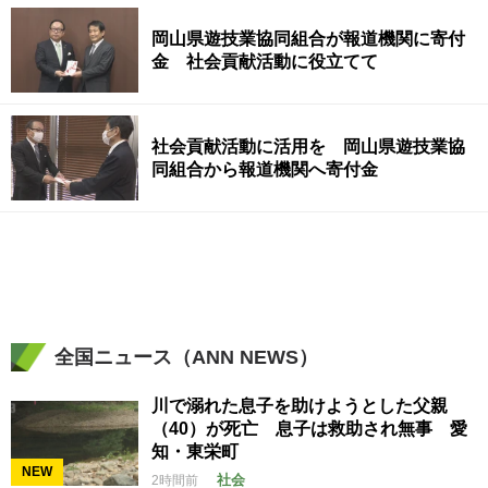
岡山県遊技業協同組合が報道機関に寄付
金 社会貢献活動に役立てて
社会貢献活動に活用を 岡山県遊技業協
同組合から報道機関へ寄付金
全国ニュース（ANN NEWS）
川で溺れた息子を助けようとした父親
（40）が死亡 息子は救助され無事 愛
知・東栄町
NEW
社会
2時間前