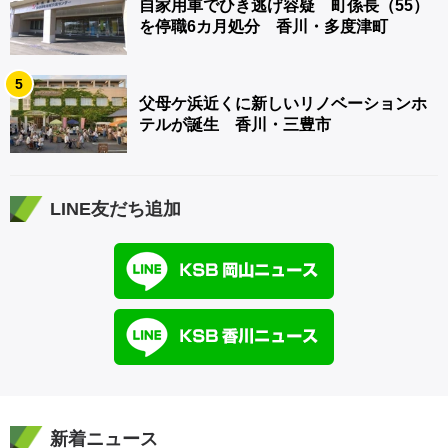
自家用車でひき逃げ容疑 町係長（55）
を停職6カ月処分 香川・多度津町
5
父母ケ浜近くに新しいリノベーションホ
テルが誕生 香川・三豊市
LINE友だち追加
新着ニュース