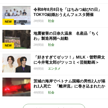
令和8年8月8日を「はちみつ結びの日」
TOKYO結婚おうえんフェスタ開催
社会
2時間前
NEW
地震被害の日奈久温泉 名産品「ちく
わ」製造再開へ始動
社会
2時間前
NEW
「好きすぎてゼッツ！」M!LK・曽野舜太
に今井竜太郎がツッコミ＜芸能動画＞
エンタメ
4時間前
茨城の海岸でベトナム国籍の男性2人が溺
れ1人死亡 「離岸流」に巻き込まれたか
社会
4時間前