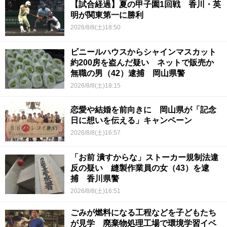
【試合経過】夏の甲子園1回戦 香川・英
明が関東第一に勝利
2026/8/8(土)18:50
ビニールハウスからシャインマスカット
約200房を盗んだ疑い ネットで販売か
無職の男（42）逮捕 岡山県警
2026/8/8(土)18:15
恋愛や結婚を前向きに 岡山県が「記念
日に想いを伝える」キャンペーン
2026/8/8(土)16:57
「お前 潰すからな」ストーカー規制法違
反の疑い 縫製作業員の女（43）を逮
捕 香川県警
2026/8/8(土)16:51
ごみが燃料になる工程などを子どもたち
が見学 廃棄物処理工場で環境学習イベ