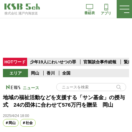
番組表
アプリ
株式会社 瀬戸内海放送
HOTワード
少年19人にわいせつの罪
官製談合事件続報
緊急
エリア
岡山
香川
全国
ニュース
地域の福祉活動などを支援する「サン基金」の授与
式 24の団体に合わせて576万円を贈呈 岡山
2025/4/24 18:00
岡山
社会