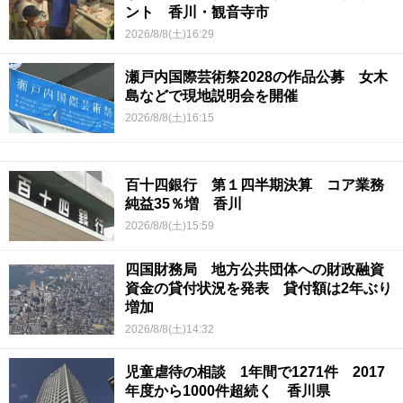
ント 香川・観音寺市
2026/8/8(土)16:29
瀬戸内国際芸術祭2028の作品公募 女木
島などで現地説明会を開催
2026/8/8(土)16:15
百十四銀行 第１四半期決算 コア業務
純益35％増 香川
2026/8/8(土)15:59
四国財務局 地方公共団体への財政融資
資金の貸付状況を発表 貸付額は2年ぶり
増加
2026/8/8(土)14:32
児童虐待の相談 1年間で1271件 2017
年度から1000件超続く 香川県