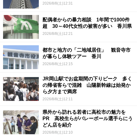
2026/8/8(土)12:31
配偶者からの暴力相談 1年間で1000件
超 30～40代女性の被害が多い 香川県
2026/8/8(土)12:21
都市と地方の「二地域居住」 観音寺市
が暮らし体験ツアー 香川
2026/8/8(土)12:15
JR岡山駅でお盆期間の下りピーク 多く
の帰省客らで混雑 山陽新幹線は始発か
ら夕方まで満席
2026/8/8(土)12:11
県外から訪れる若者に高松市の魅力を
PR 高校生らがバレーボール選手らにう
どん店を紹介
2026/8/8(土)12:10