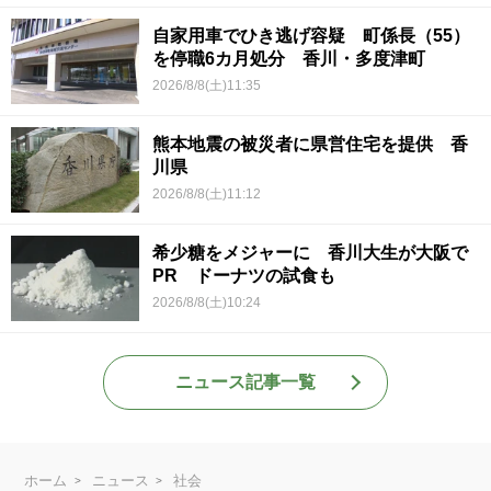
自家用車でひき逃げ容疑 町係長（55）
を停職6カ月処分 香川・多度津町
2026/8/8(土)11:35
熊本地震の被災者に県営住宅を提供 香
川県
2026/8/8(土)11:12
希少糖をメジャーに 香川大生が大阪で
PR ドーナツの試食も
2026/8/8(土)10:24
ニュース記事一覧
ホーム
ニュース
社会