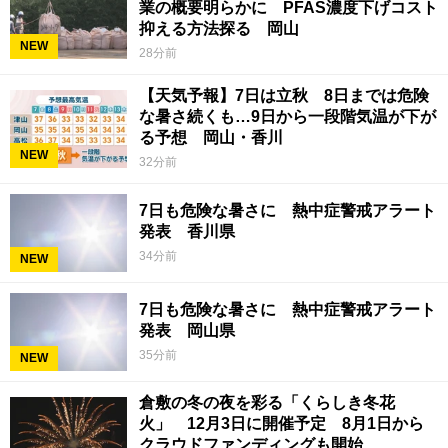
業の概要明らかに PFAS濃度下げコスト
抑える方法探る 岡山
NEW
28分前
【天気予報】7日は立秋 8日までは危険
な暑さ続くも…9日から一段階気温が下が
る予想 岡山・香川
NEW
32分前
7日も危険な暑さに 熱中症警戒アラート
発表 香川県
34分前
NEW
7日も危険な暑さに 熱中症警戒アラート
発表 岡山県
35分前
NEW
倉敷の冬の夜を彩る「くらしき冬花
火」 12月3日に開催予定 8月1日から
クラウドファンディングも開始