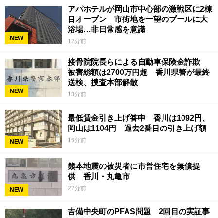
アパホテルが岡山市中心部の激戦区に2棟
目オープン 市街地を一望のプールに大
浴場…非日常感を意識
NEW
12分前
接骨院院長らによる自動車保険金詐欺
被害総額は2700万円超 香川県警が最終
送検、捜査本部解散
NEW
13分前
最低賃金引き上げ答申 香川は1092円、
岡山は1104円 過去2番目の引き上げ額
16分前
NEW
熊本地震の被災者に市営住宅を無償提
供 香川・丸亀市
22分前
NEW
吉備中央町のPFAS問題 2回目の実証事