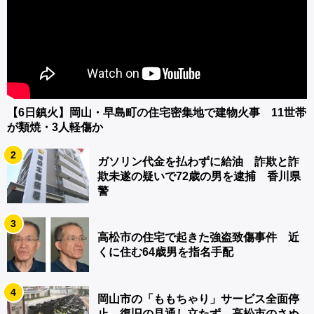
【6日鎮火】岡山・早島町の住宅密集地で建物火事 11世帯
が類焼・3人軽傷か
2
ガソリン代金を払わずに給油 詐欺と詐
欺未遂の疑いで72歳の男を逮捕 香川県
警
3
高松市の住宅で起きた強盗致傷事件 近
くに住む64歳男を指名手配
4
岡山市の「ももちゃり」サービス全面停
止 復旧の見通し立たず 高松市のさぬ