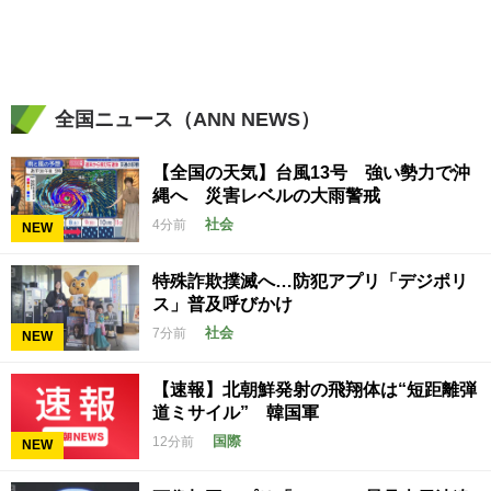
全国ニュース（ANN NEWS）
【全国の天気】台風13号 強い勢力で沖
縄へ 災害レベルの大雨警戒
社会
4分前
NEW
特殊詐欺撲滅へ…防犯アプリ「デジポリ
ス」普及呼びかけ
社会
7分前
NEW
【速報】北朝鮮発射の飛翔体は“短距離弾
道ミサイル” 韓国軍
国際
12分前
NEW