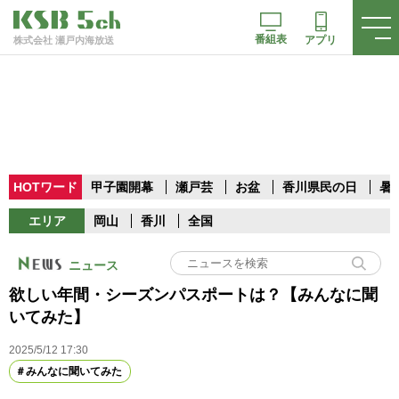
番組表
アプリ
株式会社 瀬戸内海放送
HOTワード
甲子園開幕
瀬戸芸
お盆
香川県民の日
暑
エリア
岡山
香川
全国
ニュース
欲しい年間・シーズンパスポートは？【みんなに聞
いてみた】
2025/5/12 17:30
みんなに聞いてみた