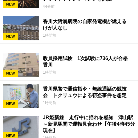
NEW
44分前
香川大附属病院の自家発電機が燃える
けが人なし
1時間前
NEW
教員採用試験 1次試験に736人が合格
香川
1時間前
NEW
香川県警で通信指令・無線通話の競技
会 トクリュウによる窃盗事件を想定
1時間前
NEW
JR姫新線 走行中に揺れを感知 津山駅
～新見駅間で運転見合わせ【午後4時45分
現在】
NEW