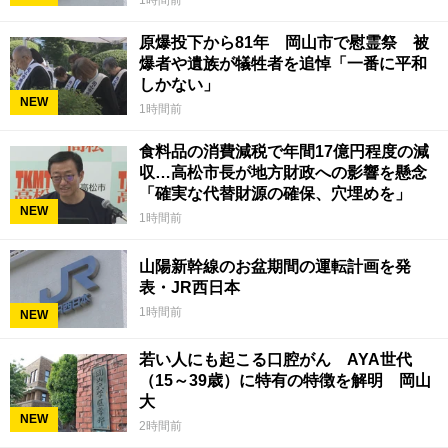
1時間前
原爆投下から81年 岡山市で慰霊祭 被
爆者や遺族が犠牲者を追悼「一番に平和
しかない」
NEW
1時間前
食料品の消費減税で年間17億円程度の減
収…高松市長が地方財政への影響を懸念
「確実な代替財源の確保、穴埋めを」
NEW
1時間前
山陽新幹線のお盆期間の運転計画を発
表・JR西日本
1時間前
NEW
若い人にも起こる口腔がん AYA世代
（15～39歳）に特有の特徴を解明 岡山
大
NEW
2時間前