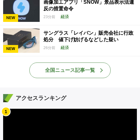
画像加工アプリ「SNOW」景品表示法違
反の措置命令
経済
23分前
NEW
サングラス「レイバン」販売会社に行政
処分 値下げ妨げるなどした疑い
経済
26分前
NEW
全国ニュース記事一覧
アクセスランキング
1