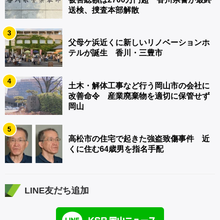
送検、捜査本部解散
3
父母ケ浜近くに新しいリノベーションホ
テルが誕生 香川・三豊市
4
土木・解体工事など行う岡山市の会社に
改善命令 産業廃棄物を適切に保管せず
岡山
5
高松市の住宅で起きた強盗致傷事件 近
くに住む64歳男を指名手配
LINE友だち追加