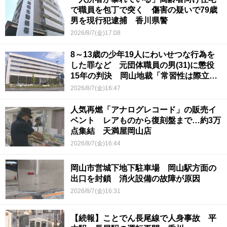
で職員を包丁で突く 傷害の疑いで79歳
男を現行犯逮捕 香川県警
2026/8/7(金)17:08
8～13歳の少年19人にわいせつな行為を
した罪など 元団体職員の男(31)に懲役
15年の判決 岡山地裁「常習性は際立っ
ていて被害結果も非常に重い」
2026/8/7(金)16:47
人気再燃「アナログレコード」の販売イ
ベント レアものから復刻盤まで…約3万
点集結 天満屋岡山店
2026/8/7(金)16:44
岡山市営城下地下駐車場 岡山駅方面の
出口を封鎖 消火設備の故障が原因
2026/8/7(金)16:31
【続報】ことでん長尾線で人身事故 平