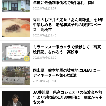
年度に最低制限価格で6件落札 岡山
2026/8/7(金)18:57
香川のお正月の定番「あん餅雑煮」を1年
中楽しめる 老舗和菓子店の喫茶スペー
ス 高松市
2026/8/7(金)18:45
ミラーレス一眼カメラで撮影して「写真
絵日記」を作ろう 高松市
2026/8/7(金)18:39
岡山県 熊本地震の被災地にDMATコー
ディネーターを第4次派遣
2026/8/7(金)18:31
JA香川県 県産コシヒカリの仮渡金を前
年より3割減の1万8000円に 農家から不
安の声