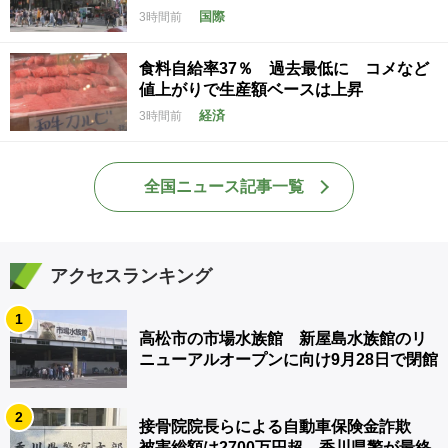
国際
3時間前
食料自給率37％ 過去最低に コメなど
値上がりで生産額ベースは上昇
経済
3時間前
全国ニュース記事一覧
アクセスランキング
1
高松市の市場水族館 新屋島水族館のリ
ニューアルオープンに向け9月28日で閉館
2
接骨院院長らによる自動車保険金詐欺
被害総額は2700万円超 香川県警が最終