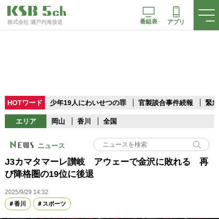
番組表
アプリ
株式会社 瀬戸内海放送
HOTワード
少年19人にわいせつの罪
官製談合事件続報
緊急
エリア
岡山
香川
全国
ニュース
J3カマタマーレ讃岐 アウェーで金沢に敗れる 再
び降格圏の19位に後退
2025/9/29 14:32
香川
スポーツ