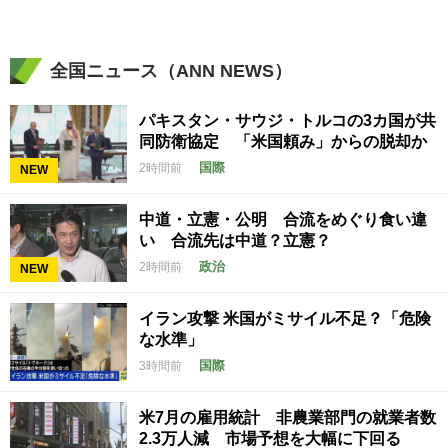
全国ニュース（ANN NEWS）
パキスタン・サウジ・トルコの3カ国が共
同防衛協定 「米国頼み」からの脱却か
国際
2時間前
NEW
中道・立憲・公明 合流をめぐり食い違
い 合流先は中道？立憲？
政治
2時間前
NEW
イラン攻撃 米国がミサイル不足？「危険
な水準」
国際
3時間前
米7月の雇用統計 非農業部門の就業者数
2.3万人減 市場予想を大幅に下回る