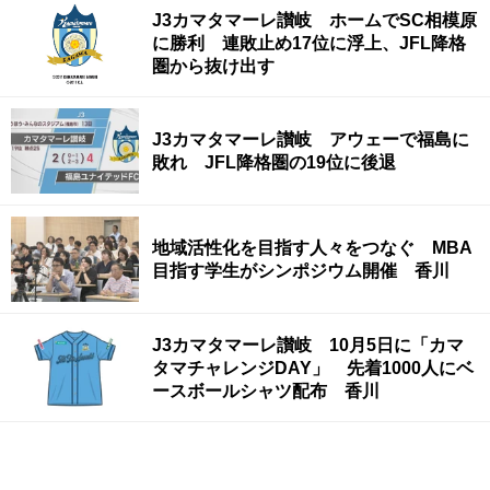
J3カマタマーレ讃岐 ホームでSC相模原
に勝利 連敗止め17位に浮上、JFL降格
圏から抜け出す
J3カマタマーレ讃岐 アウェーで福島に
敗れ JFL降格圏の19位に後退
地域活性化を目指す人々をつなぐ MBA
目指す学生がシンポジウム開催 香川
J3カマタマーレ讃岐 10月5日に「カマ
タマチャレンジDAY」 先着1000人にベ
ースボールシャツ配布 香川