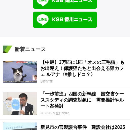
新着ニュース
【中継】3万匹に1匹「オスの三毛猫」も
お出迎え！保護猫たちと出会える猫カフ
ェ ルアナ〈#推しドコ？〉
5時間前
「一歩前進」四国の新幹線 国交省ケー
ススタディの調査対象に 需要推計やル
ート案検討
2026/8/7(金)19:02
新見市の官製談合事件 建設会社は2025