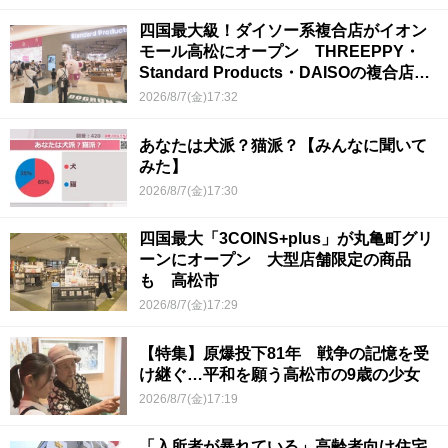
四国最大級！ダイソー系複合店がイオン
モール高松にオープン THREEPPY・
Standard Products・DAISOの複合店は
香川県初
2026/8/7(金)17:32
あなたは犬派？猫派？【みんなに聞いて
みた】
2026/8/7(金)17:30
四国最大「3COINS+plus」が丸亀町グリ
ーンにオープン 大型店舗限定の商品
も 高松市
2026/8/7(金)17:29
【特集】原爆投下81年 戦争の記憶を受
け継ぐ…平和を願う高松市の9歳の少女
2026/8/7(金)17:19
「入所者が暴れている」高齢者向け住宅