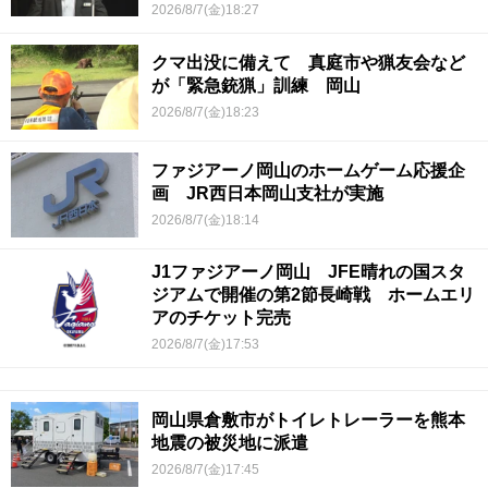
2026/8/7(金)18:27
クマ出没に備えて 真庭市や猟友会など
が「緊急銃猟」訓練 岡山
2026/8/7(金)18:23
ファジアーノ岡山のホームゲーム応援企
画 JR西日本岡山支社が実施
2026/8/7(金)18:14
J1ファジアーノ岡山 JFE晴れの国スタ
ジアムで開催の第2節長崎戦 ホームエリ
アのチケット完売
2026/8/7(金)17:53
岡山県倉敷市がトイレトレーラーを熊本
地震の被災地に派遣
2026/8/7(金)17:45