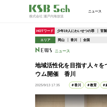
ニュース
株式会社 瀬戸内海放送
HOTワード
少年19人にわいせつの罪
官
エリア
岡山
香川
全国
ニュース
地域活性化を目指す人々を
ウム開催 香川
2025/9/13 17:35
香川
教育