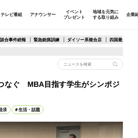
イベント
地域を元気に
テレビ番組
アナウンサー
企業
プレゼント
する取り組み
製談合事件続報
緊急銃猟訓練
ダイソー系複合店
四国最大スリ
つなぐ MBA目指す学生がシンポジ
経済
生活・話題