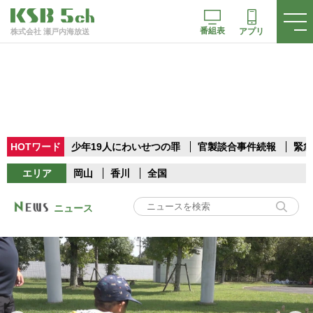
番組表
アプリ
株式会社 瀬戸内海放送
HOTワード
少年19人にわいせつの罪
官製談合事件続報
緊急
エリア
岡山
香川
全国
ニュース