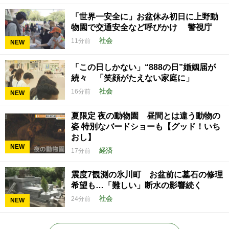
「世界一安全に」お盆休み初日に上野動
物園で交通安全など呼びかけ 警視庁
社会
11分前
NEW
「この日しかない」“888の日”婚姻届が
続々 「笑顔がたえない家庭に」
社会
16分前
NEW
夏限定 夜の動物園 昼間とは違う動物の
姿 特別なバードショーも【グッド！いち
おし】
NEW
経済
17分前
震度7観測の氷川町 お盆前に墓石の修理
希望も…「難しい」断水の影響続く
社会
24分前
NEW