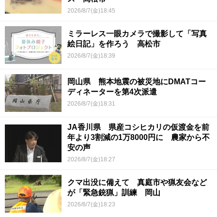
2026/8/7(金)18:45
ミラーレス一眼カメラで撮影して「写真
絵日記」を作ろう 高松市
2026/8/7(金)18:39
岡山県 熊本地震の被災地にDMATコー
ディネーターを第4次派遣
2026/8/7(金)18:31
JA香川県 県産コシヒカリの仮渡金を前
年より3割減の1万8000円に 農家から不
安の声
2026/8/7(金)18:27
クマ出没に備えて 真庭市や猟友会など
が「緊急銃猟」訓練 岡山
2026/8/7(金)18:23