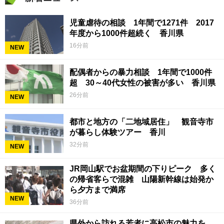
児童虐待の相談 1年間で1271件 2017
年度から1000件超続く 香川県
16分前
NEW
配偶者からの暴力相談 1年間で1000件
超 30～40代女性の被害が多い 香川県
26分前
NEW
都市と地方の「二地域居住」 観音寺市
が暮らし体験ツアー 香川
32分前
NEW
JR岡山駅でお盆期間の下りピーク 多く
の帰省客らで混雑 山陽新幹線は始発か
ら夕方まで満席
NEW
36分前
県外から訪れる若者に高松市の魅力を