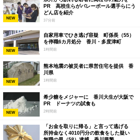
PR 高校生らがバレーボール選手らにう
どん店を紹介
NEW
37分前
自家用車でひき逃げ容疑 町係長（55）
を停職6カ月処分 香川・多度津町
1時間前
NEW
熊本地震の被災者に県営住宅を提供 香
川県
1時間前
NEW
希少糖をメジャーに 香川大生が大阪で
PR ドーナツの試食も
2時間前
NEW
「お金を取りに帰る」と言って逃げる
所持金なく4010円分の飲食をした疑い
無職の男（58）逮捕 香川県警