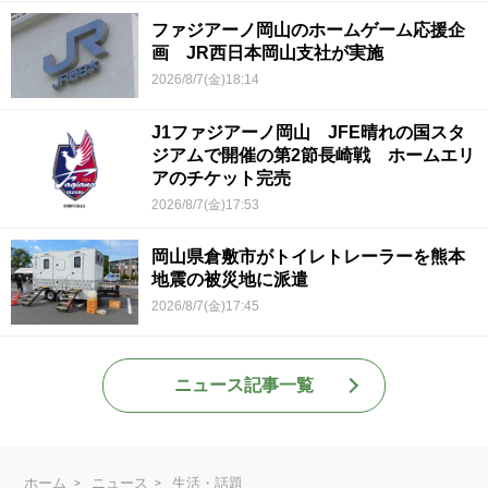
ファジアーノ岡山のホームゲーム応援企
画 JR西日本岡山支社が実施
2026/8/7(金)18:14
J1ファジアーノ岡山 JFE晴れの国スタ
ジアムで開催の第2節長崎戦 ホームエリ
アのチケット完売
2026/8/7(金)17:53
岡山県倉敷市がトイレトレーラーを熊本
地震の被災地に派遣
2026/8/7(金)17:45
ニュース記事一覧
ホーム
ニュース
生活・話題