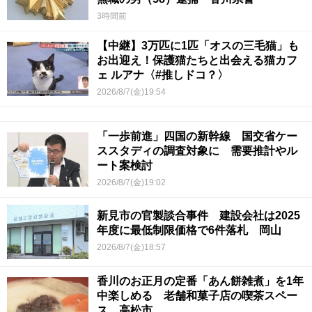
3時間前
【中継】3万匹に1匹「オスの三毛猫」も
お出迎え！保護猫たちと出会える猫カフ
ェ ルアナ〈#推しドコ？〉
2026/8/7(金)19:54
「一歩前進」四国の新幹線 国交省ケー
ススタディの調査対象に 需要推計やル
ート案検討
2026/8/7(金)19:02
新見市の官製談合事件 建設会社は2025
年度に最低制限価格で6件落札 岡山
2026/8/7(金)18:57
香川のお正月の定番「あん餅雑煮」を1年
中楽しめる 老舗和菓子店の喫茶スペー
ス 高松市