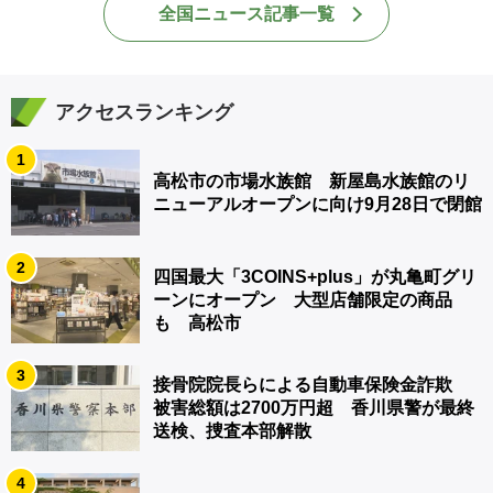
全国ニュース記事一覧
アクセスランキング
1
高松市の市場水族館 新屋島水族館のリ
ニューアルオープンに向け9月28日で閉館
2
四国最大「3COINS+plus」が丸亀町グリ
ーンにオープン 大型店舗限定の商品
も 高松市
3
接骨院院長らによる自動車保険金詐欺
被害総額は2700万円超 香川県警が最終
送検、捜査本部解散
4