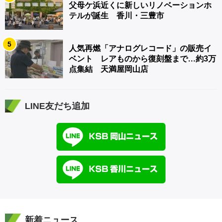
父母ケ浜近くに新しいリノベーションホ
テルが誕生 香川・三豊市
5
人気再燃「アナログレコード」の販売イ
ベント レアものから復刻盤まで…約3万
点集結 天満屋岡山店
LINE友だち追加
新着ニュース