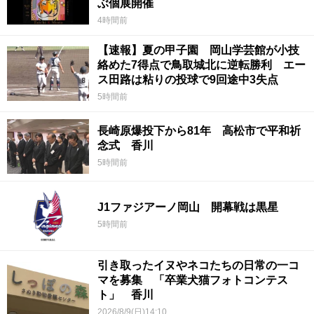
ぶ個展開催
4時間前
【速報】夏の甲子園 岡山学芸館が小技
絡めた7得点で鳥取城北に逆転勝利 エー
ス田路は粘りの投球で9回途中3失点
5時間前
長崎原爆投下から81年 高松市で平和祈
念式 香川
5時間前
J1ファジアーノ岡山 開幕戦は黒星
5時間前
引き取ったイヌやネコたちの日常の一コ
マを募集 「卒業犬猫フォトコンテス
ト」 香川
2026/8/9(日)14:10