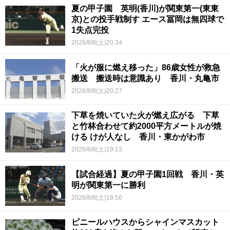
夏の甲子園 英明(香川)が関東第一(東東
京)との投手戦制す エース冨岡は無四球で
1失点完投
2026/8/8(土)20:34
「火が服に燃え移った」86歳女性が救急
搬送 搬送時は意識あり 香川・丸亀市
2026/8/8(土)20:27
下草を焼いていた火が燃え広がる 下草
と竹林合わせて約2000平方メートルが焼
ける けが人なし 香川・東かがわ市
2026/8/8(土)19:13
【試合経過】夏の甲子園1回戦 香川・英
明が関東第一に勝利
2026/8/8(土)18:50
ビニールハウスからシャインマスカット