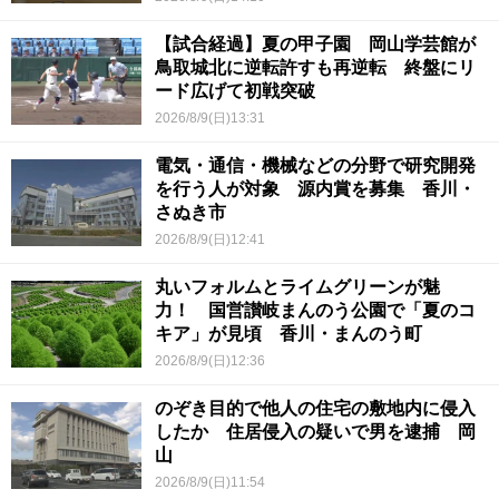
【試合経過】夏の甲子園 岡山学芸館が
鳥取城北に逆転許すも再逆転 終盤にリ
ード広げて初戦突破
2026/8/9(日)13:31
電気・通信・機械などの分野で研究開発
を行う人が対象 源内賞を募集 香川・
さぬき市
2026/8/9(日)12:41
丸いフォルムとライムグリーンが魅
力！ 国営讃岐まんのう公園で「夏のコ
キア」が見頃 香川・まんのう町
2026/8/9(日)12:36
のぞき目的で他人の住宅の敷地内に侵入
したか 住居侵入の疑いで男を逮捕 岡
山
2026/8/9(日)11:54