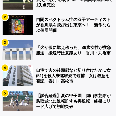
1失点完投
2
自閉スペクトラム症の双子アーティスト
が香川県を飛び出し東京へ！ 新作なら
ぶ個展開催
3
「火が服に燃え移った」86歳女性が救急
搬送 搬送時は意識あり 香川・丸亀市
4
自宅で夫の後頭部など切り付けたか…女
(51)を殺人未遂容疑で逮捕 女は殺意を
否認 香川・高松市
5
【試合経過】夏の甲子園 岡山学芸館が
鳥取城北に逆転許すも再逆転 終盤にリ
ード広げて初戦突破