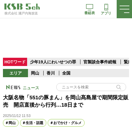
番組表
アプリ
株式会社 瀬戸内海放送
HOTワード
少年19人にわいせつの罪
官製談合事件続報
緊急
エリア
岡山
香川
全国
ニュース
大阪名物「551の豚まん」を岡山髙島屋で期間限定販
売 開店直後から行列…18日まで
2025/11/12 11:53
岡山
生活・話題
おでかけ・グルメ