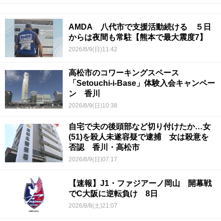
AMDA 八代市で支援活動続ける ５日
からは夜間も常駐【熊本で最大震度7】
2026/8/9(日)11:42
高松市のコワーキングスペース
「Setouchi-i-Base」体験入会キャンペー
ン 香川
2026/8/9(日)10:38
自宅で夫の後頭部など切り付けたか…女
(51)を殺人未遂容疑で逮捕 女は殺意を
否認 香川・高松市
2026/8/9(日)07:17
【速報】J1・ファジアーノ岡山 開幕戦
でC大阪に逆転負け 8日
2026/8/8(土)21:07