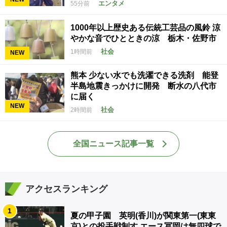
エンタメ
55分前
1000年以上歴史ある伝統工芸品の風鈴 涼
やかな音でひとときの涼 栃木・佐野市
社会
1時間前
NEW
熊本 少ない水でも洗濯できる洗剤 能登
半島地震きっかけに開発 断水の八代市
に届く
NEW
社会
2時間前
全国ニュース記事一覧
アクセスランキング
1
夏の甲子園 英明(香川)が関東第一(東東
京)との投手戦制す エース冨岡は無四球で