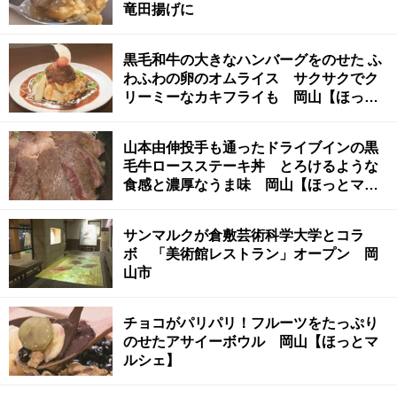
竜田揚げに
黒毛和牛の大きなハンバーグをのせた ふ
わふわの卵のオムライス サクサクでク
リーミーなカキフライも 岡山【ほっと
マルシェ】
山本由伸投手も通ったドライブインの黒
毛牛ロースステーキ丼 とろけるような
食感と濃厚なうま味 岡山【ほっとマル
シェ】
サンマルクが倉敷芸術科学大学とコラ
ボ 「美術館レストラン」オープン 岡
山市
チョコがパリパリ！フルーツをたっぷり
のせたアサイーボウル 岡山【ほっとマ
ルシェ】