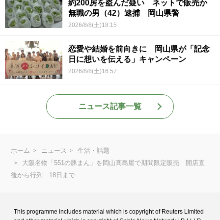
約200房を盗んだ疑い ネットで販売か
無職の男（42）逮捕 岡山県警
2026/8/8(土)18:15
恋愛や結婚を前向きに 岡山県が「記念
日に想いを伝える」キャンペーン
2026/8/8(土)16:57
ニュース記事一覧
ホーム
ニュース
生活・話題
大阪名物「551の豚まん」を岡山髙島屋で期間限定販売 開店直
後から行列…18日まで
This programme includes material which is copyright of Reuters Limited