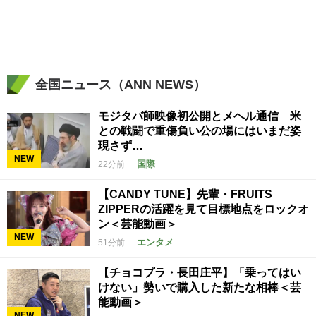
全国ニュース（ANN NEWS）
モジタバ師映像初公開とメヘル通信 米
との戦闘で重傷負い公の場にはいまだ姿
現さず…
NEW
国際
22分前
【CANDY TUNE】先輩・FRUITS
ZIPPERの活躍を見て目標地点をロックオ
ン＜芸能動画＞
NEW
エンタメ
51分前
【チョコプラ・長田庄平】「乗ってはい
けない」勢いで購入した新たな相棒＜芸
能動画＞
NEW