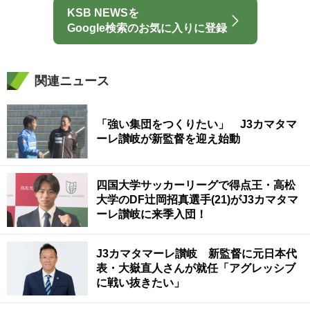
KSB NEWSを
Google検索のお気に入りに登録
関連ニュース
「強い集団をつくりたい」 J3カマタマ
ーレ讃岐が新監督を迎え始動
四国大学サッカーリーグで得点王・高松
大学のDF辻岡招真選手(21)がJ3カマタマ
ーレ讃岐に来季入団！
J3カマタマーレ讃岐 新監督に元日本代
表・大嶽直人さんが就任「アグレッシブ
に戦い抜きたい」