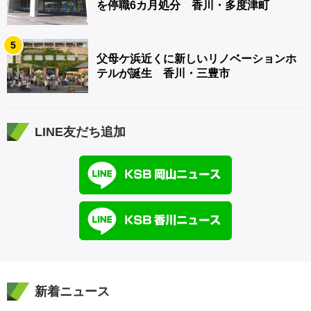
を停職6カ月処分 香川・多度津町
5
父母ケ浜近くに新しいリノベーションホ
テルが誕生 香川・三豊市
LINE友だち追加
新着ニュース