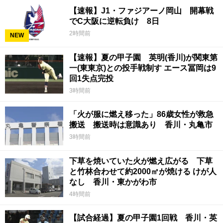
【速報】J1・ファジアーノ岡山 開幕戦
でC大阪に逆転負け 8日
2時間前
NEW
【速報】夏の甲子園 英明(香川)が関東第
一(東東京)との投手戦制す エース冨岡は9
回1失点完投
3時間前
「火が服に燃え移った」86歳女性が救急
搬送 搬送時は意識あり 香川・丸亀市
3時間前
下草を焼いていた火が燃え広がる 下草
と竹林合わせて約2000㎡が焼ける けが人
なし 香川・東かがわ市
4時間前
【試合経過】夏の甲子園1回戦 香川・英