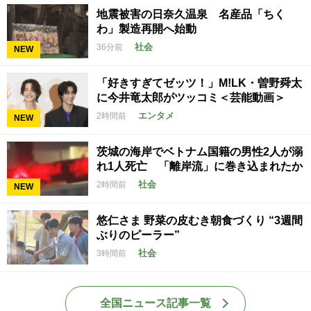
地震被害の日奈久温泉 名産品「ちく
わ」製造再開へ始動
社会
36分前
NEW
「好きすぎてゼッツ！」M!LK・曽野舜太
に今井竜太郎がツッコミ＜芸能動画＞
エンタメ
2時間前
NEW
茨城の海岸でベトナム国籍の男性2人が溺
れ1人死亡 「離岸流」に巻き込まれたか
社会
2時間前
NEW
悠仁さま 野菜の皮むき朝食づくり “3週間
ぶりのピーラー”
社会
3時間前
全国ニュース記事一覧