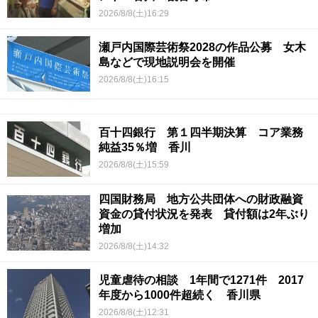
2026/8/8(土)16:29
瀬戸内国際芸術祭2028の作品公募 女木
島などで現地説明会を開催
2026/8/8(土)16:15
百十四銀行 第１四半期決算 コア業務
純益35％増 香川
2026/8/8(土)15:59
四国財務局 地方公共団体への財政融資
資金の貸付状況を発表 貸付額は2年ぶり
増加
2026/8/8(土)14:32
児童虐待の相談 1年間で1271件 2017
年度から1000件超続く 香川県
2026/8/8(土)12:31