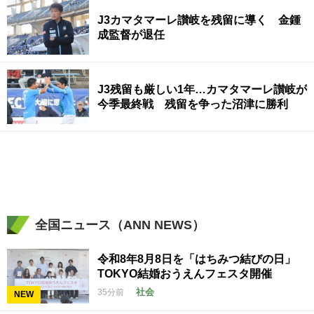
J3カマタマーレ讃岐を残留に導く 金鍾
成監督が退任
J3残留も厳しい1年…カマタマーレ讃岐が
今季最終戦 残留を争った沼津に勝利
全国ニュース（ANN NEWS）
令和8年8月8日を「はちみつ結びの日」
TOKYO結婚おうえんフェスタ開催
社会
35分前
NEW