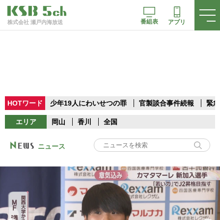
番組表
アプリ
株式会社 瀬戸内海放送
HOTワード
少年19人にわいせつの罪
官製談合事件続報
緊急
エリア
岡山
香川
全国
ニュース