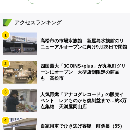
アクセスランキング
1
高松市の市場水族館 新屋島水族館のリ
ニューアルオープンに向け9月28日で閉館
2
四国最大「3COINS+plus」が丸亀町グリ
ーンにオープン 大型店舗限定の商品
も 高松市
3
人気再燃「アナログレコード」の販売イ
ベント レアものから復刻盤まで…約3万
点集結 天満屋岡山店
4
自家用車でひき逃げ容疑 町係長（55）