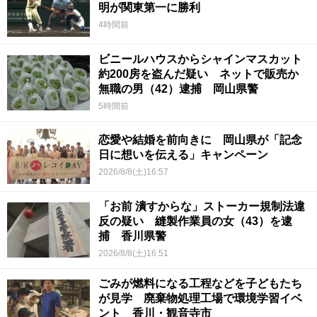
明が関東第一に勝利
4時間前
ビニールハウスからシャインマスカット
約200房を盗んだ疑い ネットで販売か
無職の男（42）逮捕 岡山県警
5時間前
恋愛や結婚を前向きに 岡山県が「記念
日に想いを伝える」キャンペーン
2026/8/8(土)16:57
「お前 潰すからな」ストーカー規制法違
反の疑い 縫製作業員の女（43）を逮
捕 香川県警
2026/8/8(土)16:51
ごみが燃料になる工程などを子どもたち
が見学 廃棄物処理工場で環境学習イベ
ント 香川・観音寺市