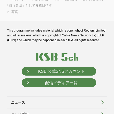
「戦う集団」として昇格目指す
写真
This programme includes material which is copyright of Reuters Limited
and
other material which is copyright of Cable News Network LP, LLLP
(CNN) and
which may be captioned in each text. All rights reserved.
KSB 公式SNSアカウント
配信メディア一覧
ニュース