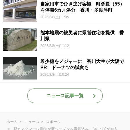
自家用車でひき逃げ容疑 町係長（55）
を停職6カ月処分 香川・多度津町
2026/8/8(土)11:35
熊本地震の被災者に県営住宅を提供 香
川県
2026/8/8(土)11:12
希少糖をメジャーに 香川大生が大阪で
PR ドーナツの試食も
2026/8/8(土)10:24
ニュース記事一覧
ホーム
ニュース
スポーツ
J3カマタマーレ讃岐が新シーズンへ意気込み “若い力”が加入