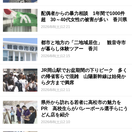
配偶者からの暴力相談 1年間で1000件
超 30～40代女性の被害が多い 香川県
2026/8/8(土)12:21
都市と地方の「二地域居住」 観音寺市
が暮らし体験ツアー 香川
2026/8/8(土)12:15
JR岡山駅でお盆期間の下りピーク 多く
の帰省客らで混雑 山陽新幹線は始発か
ら夕方まで満席
2026/8/8(土)12:11
県外から訪れる若者に高松市の魅力を
PR 高校生らがバレーボール選手らにう
どん店を紹介
2026/8/8(土)12:10