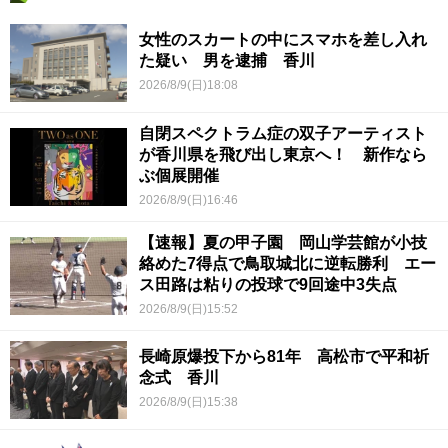
女性のスカートの中にスマホを差し入れ
た疑い 男を逮捕 香川
2026/8/9(日)18:08
自閉スペクトラム症の双子アーティスト
が香川県を飛び出し東京へ！ 新作なら
ぶ個展開催
2026/8/9(日)16:46
【速報】夏の甲子園 岡山学芸館が小技
絡めた7得点で鳥取城北に逆転勝利 エー
ス田路は粘りの投球で9回途中3失点
2026/8/9(日)15:52
長崎原爆投下から81年 高松市で平和祈
念式 香川
2026/8/9(日)15:38