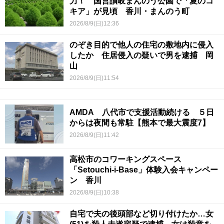
力！ 国営讃岐まんのう公園で「夏のコ
キア」が見頃 香川・まんのう町
2026/8/9(日)12:36
のぞき目的で他人の住宅の敷地内に侵入
したか 住居侵入の疑いで男を逮捕 岡
山
2026/8/9(日)11:54
AMDA 八代市で支援活動続ける ５日
からは夜間も常駐【熊本で最大震度7】
2026/8/9(日)11:42
高松市のコワーキングスペース
「Setouchi-i-Base」体験入会キャンペー
ン 香川
2026/8/9(日)10:38
自宅で夫の後頭部など切り付けたか…女