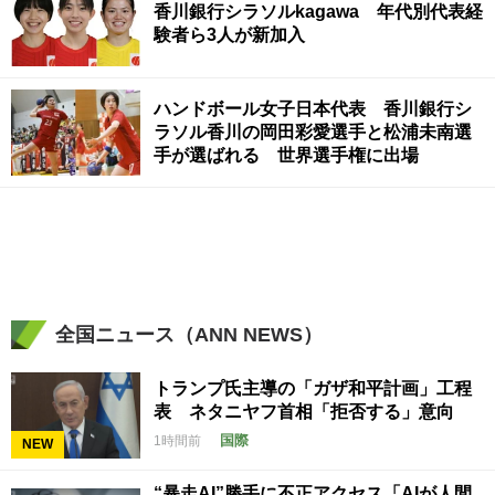
香川銀行シラソルkagawa 年代別代表経
験者ら3人が新加入
ハンドボール女子日本代表 香川銀行シ
ラソル香川の岡田彩愛選手と松浦未南選
手が選ばれる 世界選手権に出場
全国ニュース（ANN NEWS）
トランプ氏主導の「ガザ和平計画」工程
表 ネタニヤフ首相「拒否する」意向
国際
1時間前
NEW
“暴走AI”勝手に不正アクセス「AIが人間