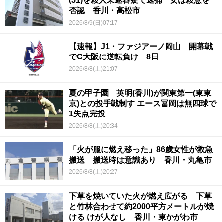
(51)を殺人未遂容疑で逮捕 女は殺意を
否認 香川・高松市
2026/8/9(日)07:17
【速報】J1・ファジアーノ岡山 開幕戦
でC大阪に逆転負け 8日
2026/8/8(土)21:07
夏の甲子園 英明(香川)が関東第一(東東
京)との投手戦制す エース冨岡は無四球で
1失点完投
2026/8/8(土)20:34
「火が服に燃え移った」86歳女性が救急
搬送 搬送時は意識あり 香川・丸亀市
2026/8/8(土)20:27
下草を焼いていた火が燃え広がる 下草
と竹林合わせて約2000平方メートルが焼
ける けが人なし 香川・東かがわ市