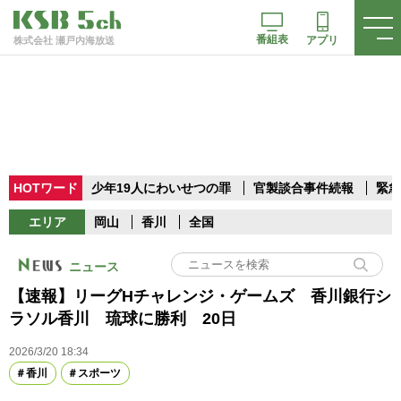
番組表
アプリ
株式会社 瀬戸内海放送
HOTワード
少年19人にわいせつの罪
官製談合事件続報
緊急
エリア
岡山
香川
全国
ニュース
【速報】リーグHチャレンジ・ゲームズ 香川銀行シ
ラソル香川 琉球に勝利 20日
2026/3/20 18:34
香川
スポーツ