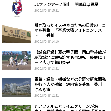
J1ファジアーノ岡山 開幕戦は黒星
2026/8/9(日)15:21
引き取ったイヌやネコたちの日常の一コ
マを募集 「卒業犬猫フォトコンテス
ト」 香川
2026/8/9(日)14:10
【試合経過】夏の甲子園 岡山学芸館が
鳥取城北に逆転許すも再逆転 終盤にリ
ード広げて初戦突破
2026/8/9(日)13:31
電気・通信・機械などの分野で研究開発
を行う人が対象 源内賞を募集 香川・
さぬき市
2026/8/9(日)12:41
丸いフォルムとライムグリーンが魅