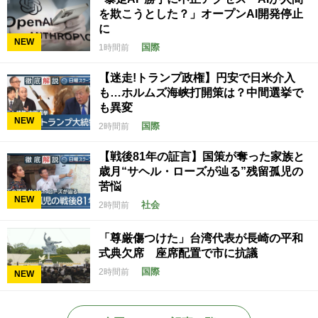
を欺こうとした？」オープンAI開発停止
に
NEW
国際
1時間前
【迷走!トランプ政権】円安で日米介入
も…ホルムズ海峡打開策は？中間選挙で
も異変
NEW
国際
2時間前
【戦後81年の証言】国策が奪った家族と
歳月“サヘル・ローズが辿る”残留孤児の
苦悩
NEW
社会
2時間前
「尊厳傷つけた」台湾代表が長崎の平和
式典欠席 座席配置で市に抗議
国際
2時間前
NEW