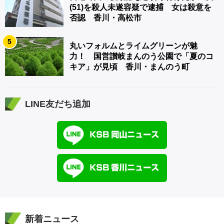
(51)を殺人未遂容疑で逮捕 女は殺意を
否認 香川・高松市
5
丸いフォルムとライムグリーンが魅
力！ 国営讃岐まんのう公園で「夏のコ
キア」が見頃 香川・まんのう町
LINE友だち追加
新着ニュース