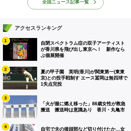
全国ニュース記事一覧
アクセスランキング
1
自閉スペクトラム症の双子アーティスト
が香川県を飛び出し東京へ！ 新作なら
ぶ個展開催
2
夏の甲子園 英明(香川)が関東第一(東東
京)との投手戦制す エース冨岡は無四球で
1失点完投
3
「火が服に燃え移った」86歳女性が救急
搬送 搬送時は意識あり 香川・丸亀市
4
自宅で夫の後頭部など切り付けたか…女