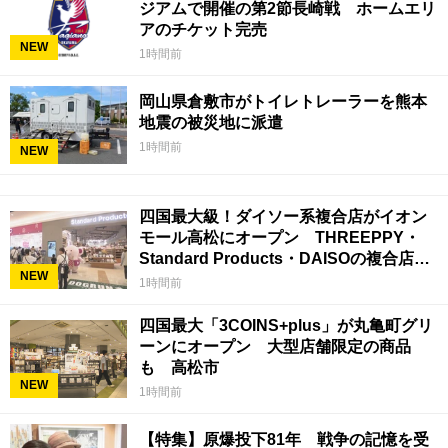
ジアムで開催の第2節長崎戦 ホームエリ
アのチケット完売
NEW
1時間前
岡山県倉敷市がトイレトレーラーを熊本
地震の被災地に派遣
1時間前
NEW
四国最大級！ダイソー系複合店がイオン
モール高松にオープン THREEPPY・
Standard Products・DAISOの複合店は
NEW
香川県初
1時間前
四国最大「3COINS+plus」が丸亀町グリ
ーンにオープン 大型店舗限定の商品
も 高松市
NEW
1時間前
【特集】原爆投下81年 戦争の記憶を受