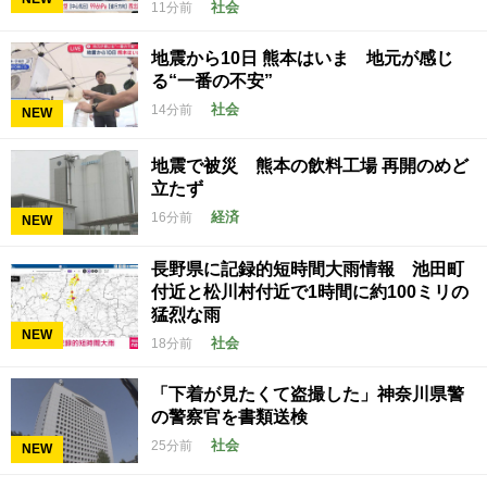
社会
11分前
地震から10日 熊本はいま 地元が感じ
る“一番の不安”
社会
14分前
NEW
地震で被災 熊本の飲料工場 再開のめど
立たず
経済
16分前
NEW
長野県に記録的短時間大雨情報 池田町
付近と松川村付近で1時間に約100ミリの
猛烈な雨
NEW
社会
18分前
「下着が見たくて盗撮した」神奈川県警
の警察官を書類送検
社会
25分前
NEW