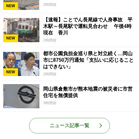
2時間前
NEW
【速報】ことでん長尾線で人身事故 平
木駅～長尾駅で運転見合わせ 午後4時
現在 香川
NEW
2時間前
都市公園負担金巡り県と対立続く…岡山
市に8750万円通知「支払いに応じること
はできない」
NEW
2時間前
岡山県倉敷市が熊本地震の被災者に市営
住宅を無償提供
3時間前
ニュース記事一覧