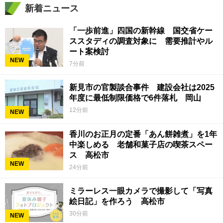
新着ニュース
「一歩前進」四国の新幹線 国交省ケー
ススタディの調査対象に 需要推計やル
ート案検討
NEW
7分前
新見市の官製談合事件 建設会社は2025
年度に最低制限価格で6件落札 岡山
12分前
NEW
香川のお正月の定番「あん餅雑煮」を1年
中楽しめる 老舗和菓子店の喫茶スペー
ス 高松市
NEW
24分前
ミラーレス一眼カメラで撮影して「写真
絵日記」を作ろう 高松市
30分前
NEW