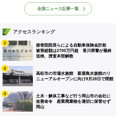
全国ニュース記事一覧
アクセスランキング
1
接骨院院長らによる自動車保険金詐欺
被害総額は2700万円超 香川県警が最終
送検、捜査本部解散
2
高松市の市場水族館 新屋島水族館のリ
ニューアルオープンに向け9月28日で閉館
3
土木・解体工事など行う岡山市の会社に
改善命令 産業廃棄物を適切に保管せず
岡山