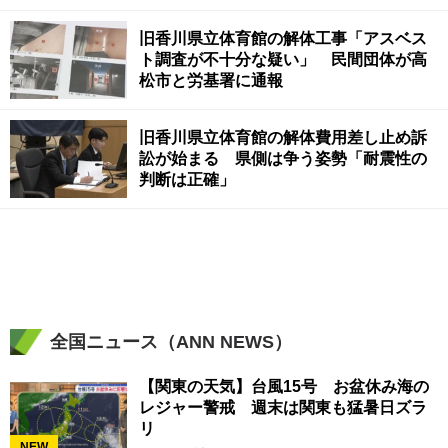
旧香川県立体育館の解体工事「アスベス
ト調査が不十分な疑い」 民間団体が高
松市と労基署に通報
旧香川県立体育館の解体費用差し止め訴
訟が始まる 県側は争う姿勢「耐震性の
判断は正確」
全国ニュース（ANN NEWS）
【関東の天気】台風15号 お盆休み海の
レジャー警戒 週末は関東も猛暑日ズラ
リ
NEW