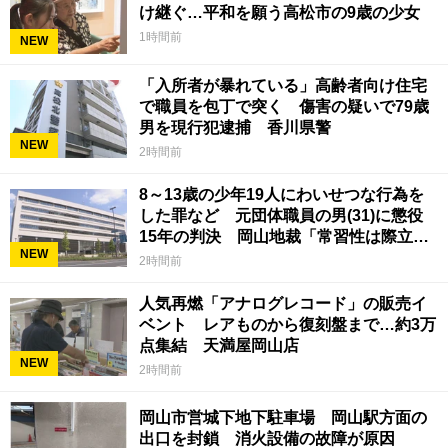
け継ぐ…平和を願う高松市の9歳の少女
1時間前
NEW
「入所者が暴れている」高齢者向け住宅
で職員を包丁で突く 傷害の疑いで79歳
男を現行犯逮捕 香川県警
NEW
2時間前
8～13歳の少年19人にわいせつな行為を
した罪など 元団体職員の男(31)に懲役
15年の判決 岡山地裁「常習性は際立っ
NEW
ていて被害結果も非常に重い」
2時間前
人気再燃「アナログレコード」の販売イ
ベント レアものから復刻盤まで…約3万
点集結 天満屋岡山店
NEW
2時間前
岡山市営城下地下駐車場 岡山駅方面の
出口を封鎖 消火設備の故障が原因