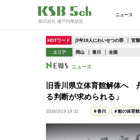
ニュース
株式会社 瀬戸内海放送
HOTワード
少年19人にわいせつの罪
官
エリア
岡山
香川
全国
ニュース
旧香川県立体育館解体へ 
る判断が求められる」
2026/3/19 19:32
香川
船の体育館