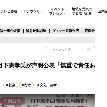
イベント
地域を元気に
テレビ番組
アナウンサー
企業
プレゼント
する取り組み
製談合事件続報
緊急銃猟訓練
ダイソー系複合店
四国最大スリ
丹下憲孝氏が声明公表「慎重で責任あ
社会
行政
文化・芸術