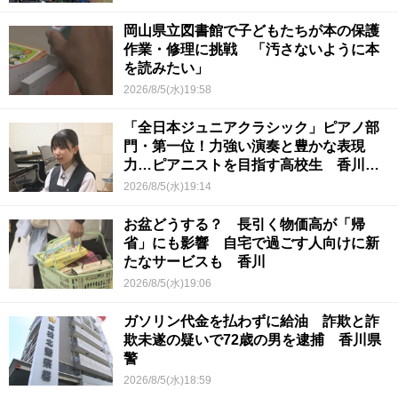
岡山県立図書館で子どもたちが本の保護
作業・修理に挑戦 「汚さないように本
を読みたい」
2026/8/5(水)19:58
「全日本ジュニアクラシック」ピアノ部
門・第一位！力強い演奏と豊かな表現
力…ピアニストを目指す高校生 香川
【青春のキセキ】
2026/8/5(水)19:14
お盆どうする？ 長引く物価高が「帰
省」にも影響 自宅で過ごす人向けに新
たなサービスも 香川
2026/8/5(水)19:06
ガソリン代金を払わずに給油 詐欺と詐
欺未遂の疑いで72歳の男を逮捕 香川県
警
2026/8/5(水)18:59