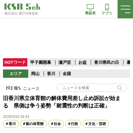
番組表
アプリ
株式会社 瀬戸内海放送
HOTワード
甲子園開幕
瀬戸芸
お盆
香川県民の日
暑
エリア
岡山
香川
全国
ニュース
旧香川県立体育館の解体費用差し止め訴訟が始ま
る 県側は争う姿勢「耐震性の判断は正確」
2026/3/10 18:43
香川
船の体育館
社会
行政
文化・芸術