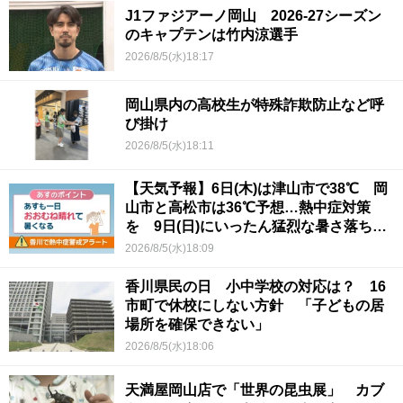
J1ファジアーノ岡山 2026-27シーズン
のキャプテンは竹内涼選手
2026/8/5(水)18:17
岡山県内の高校生が特殊詐欺防止など呼
び掛け
2026/8/5(水)18:11
【天気予報】6日(木)は津山市で38℃ 岡
山市と高松市は36℃予想…熱中症対策
を 9日(日)にいったん猛烈な暑さ落ち着
くか
2026/8/5(水)18:09
香川県民の日 小中学校の対応は？ 16
市町で休校にしない方針 「子どもの居
場所を確保できない」
2026/8/5(水)18:06
天満屋岡山店で「世界の昆虫展」 カブ