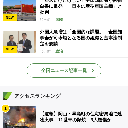
「盗人たけだけしい」中国国防省が防衛
白書に反発 「日本の新型軍国主義」と
批判
NEW
国際
32分前
外国人急増は「全国的な課題」 全国知
事会が司令塔となる国の組織と基本法制
定を要請
NEW
政治
46分前
全国ニュース記事一覧
アクセスランキング
1
【速報】岡山・早島町の住宅密集地で建
物火事 11世帯の類焼 3人軽傷か