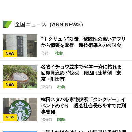
全国ニュース（ANN NEWS）
“トクリュウ”対策 秘匿性の高いアプリ
から情報を取得 新技術導入の検討会
社会
7分前
NEW
名物イチョウ並木で54本一斉に枯れる
回復見込めず伐採 原因は除草剤 東
京・町田市
NEW
社会
12分前
韓国スタバを家宅捜索「タンクデー」イ
ベントめぐり 親会社会長らをすでに刑
事告発
NEW
国際
18分前