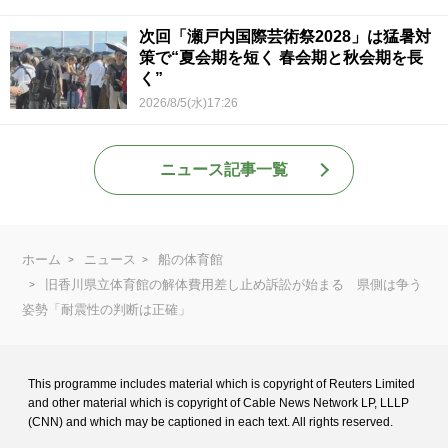
次回「瀬戸内国際芸術祭2028」は猛暑対
策で“夏会期を短く 春会期と秋会期を長
く”
2026/8/5(水)17:26
ニュース記事一覧
ホーム
ニュース
船の体育館
旧香川県立体育館の解体費用差し止め訴訟が始まる 県側は争う
姿勢「耐震性の判断は正確」
This programme includes material which is copyright of Reuters Limited
and
other material which is copyright of Cable News Network LP, LLLP
(CNN) and
which may be captioned in each text. All rights reserved.