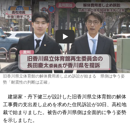
Play
旧香川県立体育館の解体費用差し止め訴訟が始まる 県側は争う姿
勢「耐震性の判断は正確」
建築家・丹下健三が設計した旧香川県立体育館の解体
工事費の支出差し止めを求めた住民訴訟が10日、高松地
裁で始まりました。被告の香川県側は全面的に争う姿勢
を示しました。