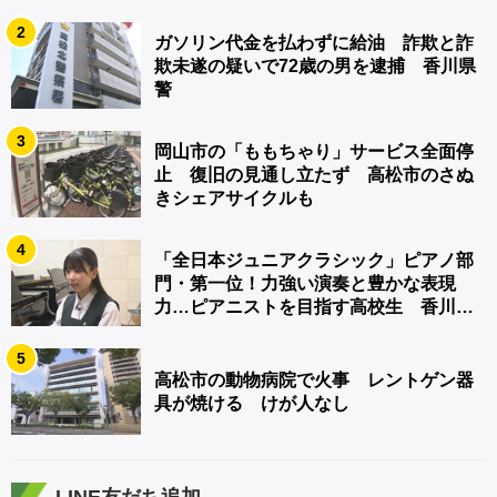
2
ガソリン代金を払わずに給油 詐欺と詐
欺未遂の疑いで72歳の男を逮捕 香川県
警
3
岡山市の「ももちゃり」サービス全面停
止 復旧の見通し立たず 高松市のさぬ
きシェアサイクルも
4
「全日本ジュニアクラシック」ピアノ部
門・第一位！力強い演奏と豊かな表現
力…ピアニストを目指す高校生 香川
【青春のキセキ】
5
高松市の動物病院で火事 レントゲン器
具が焼ける けが人なし