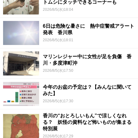
トムシにタッチできるコーナーも
2026/8/5(水)18:04
6日は危険な暑さに 熱中症警戒アラート
発表 香川県
2026/8/5(水)18:01
マリンレジャー中に女性が足を負傷 香
川・多度津町沖
2026/8/5(水)17:50
今年のお盆の予定は？【みんなに聞いて
みた】
2026/8/5(水)17:30
香川の“おとろしいもん”で涼しくなれ
る？ 妖怪の資料など怖いものが集まる
特別展
2026/8/5(水)17:29