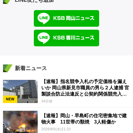
LINE友だち追加
新着ニュース
【速報】指名競争入札の予定価格を漏え
いか 岡山県新見市職員の男ら２人逮捕 官
製談合防止法違反と公契約関係競売入札
NEW
妨害の疑い
34分前
【速報】岡山・早島町の住宅密集地で建
物火事 11世帯の類焼 3人軽傷か
2026/8/5(水)21:33