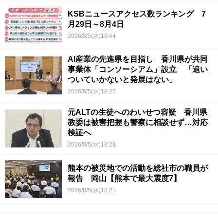
KSBニュースアクセス数ランキング 7
月29日～8月4日
2026/8/5(水)18:44
AI産業の先進県を目指し 香川県が共同
事業体「コンソーシアム」設立 「追い
ついていかないと発展はない」
2026/8/5(水)18:25
元ALTの生徒へのわいせつ容疑 香川県
教委は被害把握も警察に相談せず…対応
検証へ
2026/8/5(水)18:24
熊本の被災地での活動を総社市の職員が
報告 岡山【熊本で最大震度7】
2026/8/5(水)18:21