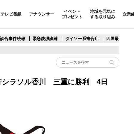
イベント
地域を元気に
テレビ番組
アナウンサー
企業
プレゼント
する取り組み
製談合事件続報
緊急銃猟訓練
ダイソー系複合店
四国最大スリ
行シラソル香川 三重に勝利 4日