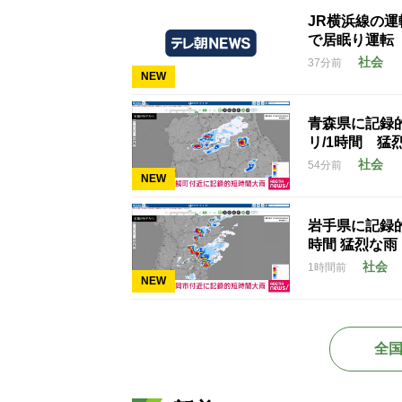
JR横浜線の運
で居眠り運転
社会
37分前
NEW
青森県に記録
リ/1時間 猛
社会
54分前
NEW
岩手県に記録的
時間 猛烈な雨
社会
1時間前
NEW
全