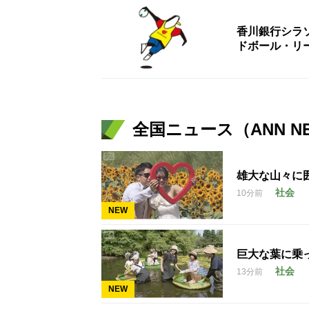
香川銀行シラ
ドボール・リ
全国ニュース（ANN N
雄大な山々に
社会
10分前
NEW
巨大な葉に乗
社会
13分前
NEW