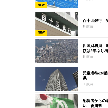
NEW
百十四銀行 
1時間前
NEW
四国財務局 
額は2年ぶり
3時間前
児童虐待の相談
県
5時間前
配偶者からの暴
い 香川県