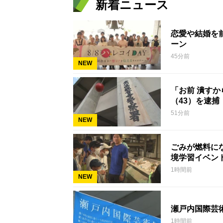
新着ニュース
恋愛や結婚を
ーン
45分前
NEW
「お前 潰す
（43）を逮捕
51分前
NEW
ごみが燃料に
境学習イベン
1時間前
NEW
瀬戸内国際芸
1時間前