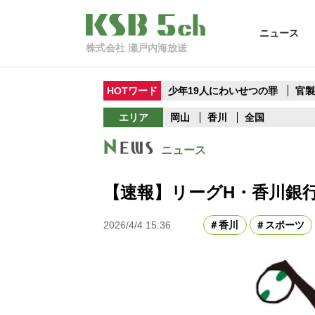
ニュース
株式会社 瀬戸内海放送
HOTワード
少年19人にわいせつの罪
官
エリア
岡山
香川
全国
ニュース
【速報】リーグH・香川銀
2026/4/4 15:36
香川
スポーツ