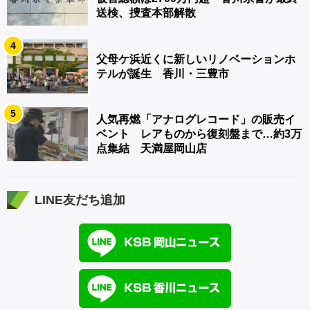
送検、捜査本部解散
4
父母ケ浜近くに新しいリノベーションホ
テルが誕生 香川・三豊市
5
人気再燃「アナログレコード」の販売イ
ベント レアものから復刻盤まで…約3万
点集結 天満屋岡山店
LINE友だち追加