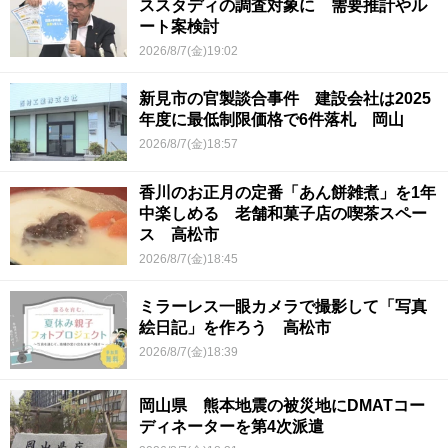
ススタディの調査対象に 需要推計やル
ート案検討
2026/8/7(金)19:02
新見市の官製談合事件 建設会社は2025
年度に最低制限価格で6件落札 岡山
2026/8/7(金)18:57
香川のお正月の定番「あん餅雑煮」を1年
中楽しめる 老舗和菓子店の喫茶スペー
ス 高松市
2026/8/7(金)18:45
ミラーレス一眼カメラで撮影して「写真
絵日記」を作ろう 高松市
2026/8/7(金)18:39
岡山県 熊本地震の被災地にDMATコー
ディネーターを第4次派遣