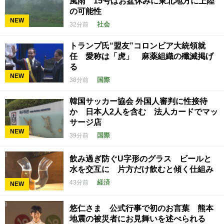
風雨 15号はお盆休みに東北地方に上陸
の可能性
NEW
社会
32分前
トランプ氏“盟友”コロンビア大統領就
任 愛称は「虎」 麻薬組織の殲滅掲げ
る
NEW
国際
38分前
韓国サッカー協会 外国人審判に性接待
か 日本人2人を含む 法人カードでマッ
サージ店
NEW
国際
39分前
飲み過ぎ防ぐU字形のグラス ビールと
水を交互に 片方だけ飲むと傾く仕組み
経済
43分前
NEW
悠仁さま 公式行事で初のお言葉 熊本
地震の被災者にお見舞いを述べられる