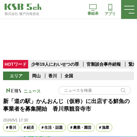
番組表
アプリ
株式会社 瀬戸内海放送
HOTワード
少年19人にわいせつの罪
官製談合事件続報
緊急
エリア
岡山
香川
全国
ニュース
新「道の駅」かんおんじ（仮称）に出店する鮮魚の
事業者を募集開始 香川県観音寺市
2026/5/1 17:30
香川
経済
生活・話題
農業・園芸
漁業