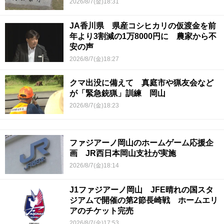
2026/8/7(金)18:31
JA香川県 県産コシヒカリの仮渡金を前
年より3割減の1万8000円に 農家から不
安の声
2026/8/7(金)18:27
クマ出没に備えて 真庭市や猟友会など
が「緊急銃猟」訓練 岡山
2026/8/7(金)18:23
ファジアーノ岡山のホームゲーム応援企
画 JR西日本岡山支社が実施
2026/8/7(金)18:14
J1ファジアーノ岡山 JFE晴れの国スタ
ジアムで開催の第2節長崎戦 ホームエリ
アのチケット完売
2026/8/7(金)17:53