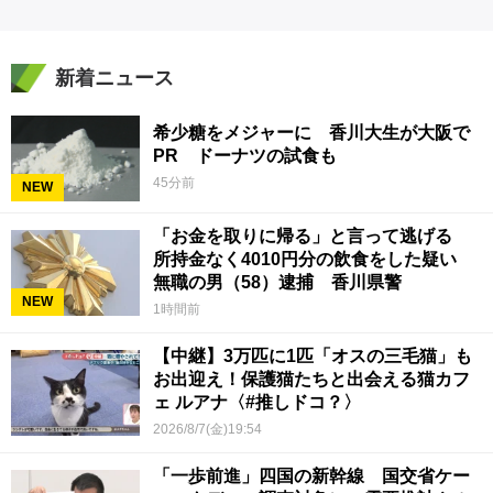
新着ニュース
希少糖をメジャーに 香川大生が大阪で
PR ドーナツの試食も
45分前
NEW
「お金を取りに帰る」と言って逃げる
所持金なく4010円分の飲食をした疑い
無職の男（58）逮捕 香川県警
NEW
1時間前
【中継】3万匹に1匹「オスの三毛猫」も
お出迎え！保護猫たちと出会える猫カフ
ェ ルアナ〈#推しドコ？〉
2026/8/7(金)19:54
「一歩前進」四国の新幹線 国交省ケー