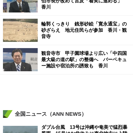
伯市長が改めて言及「着実に進める」
香川
輪郭くっきり 銭形砂絵「寛永通宝」の
砂ざらえ 地元住民らが参加 香川・観
音寺
観音寺市 甲子園球場より広い「中四国
最大級の道の駅」の整備へ バーベキュ
ー施設や宿泊所の誘致も 香川
全国ニュース（ANN NEWS）
ダブル台風 13号は沖縄や奄美で猛烈暴