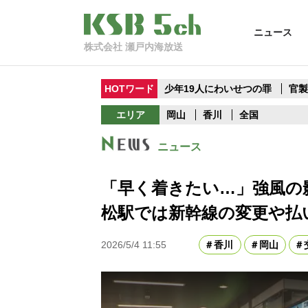
ニュース
株式会社 瀬戸内海放送
HOTワード
少年19人にわいせつの罪
官
エリア
岡山
香川
全国
ニュース
「早く着きたい…」強風の
松駅では新幹線の変更や払
2026/5/4 11:55
香川
岡山