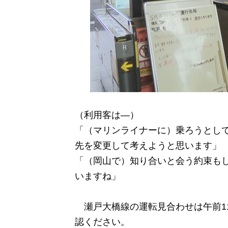
（利用客は―）
「（マリンライナーに）乗ろうとし
先を変更して考えようと思います」
「（岡山で）知り合いと会う約束も
いますね」
瀬戸大橋線の運転見合わせは午前11
認ください。