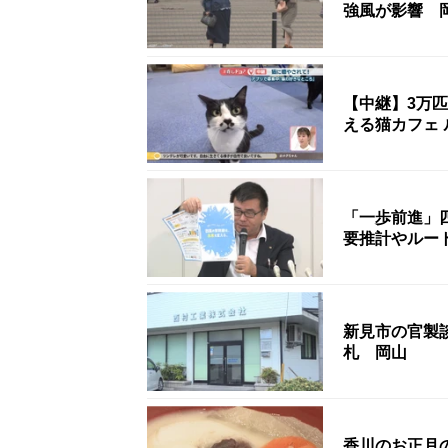
強風が影響 
【中継】3万
える猫カフェ 
「一歩前進」
要推計やルー
新見市の官製談
札 岡山
香川のお正月