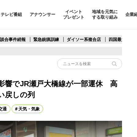
イベント
地域を元気に
テレビ番組
アナウンサー
企業
プレゼント
する取り組み
製談合事件続報
緊急銃猟訓練
ダイソー系複合店
四国最大スリ
影響でJR瀬戸大橋線が一部運休 高
い戻しの列
交通
天気・気象