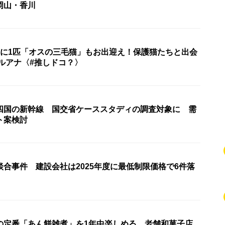
岡山・香川
匹に1匹「オスの三毛猫」もお出迎え！保護猫たちと出会
ルアナ〈#推しドコ？〉
四国の新幹線 国交省ケーススタディの調査対象に 需
ト案検討
合事件 建設会社は2025年度に最低制限価格で6件落
の定番「あん餅雑煮」を1年中楽しめる 老舗和菓子店