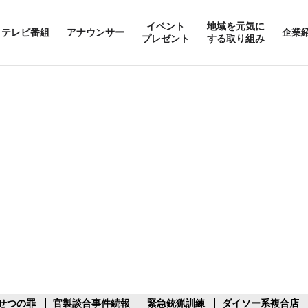
イベント
地域を元気に
テレビ番組
アナウンサー
企業
プレゼント
する取り組み
せつの罪
官製談合事件続報
緊急銃猟訓練
ダイソー系複合店