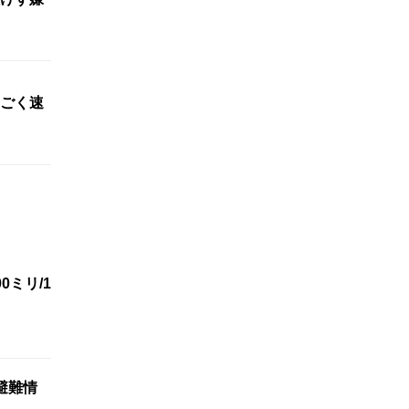
ごく速
ミリ/1
避難情