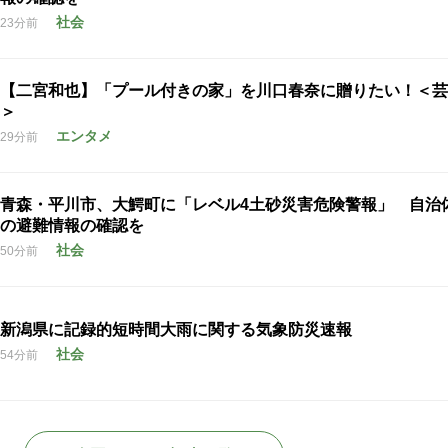
社会
23分前
【二宮和也】「プール付きの家」を川口春奈に贈りたい！＜芸
＞
エンタメ
29分前
青森・平川市、大鰐町に「レベル4土砂災害危険警報」 自治
の避難情報の確認を
社会
50分前
新潟県に記録的短時間大雨に関する気象防災速報
社会
54分前