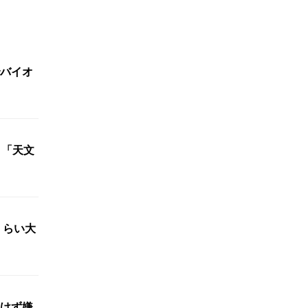
バイオ
 「天文
くらい大
けず嫌