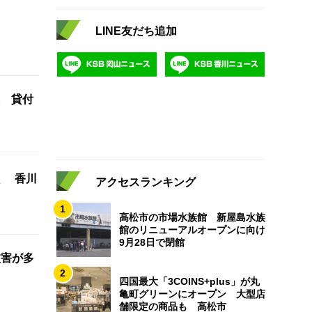
LINE友だち追加
 貸付
く 香川
アクセスランキング
1
高松市の市場水族館 新屋島水族
館のリニューアルオープンに向け
9月28日で閉館
被害が多
2
四国最大「3COINS+plus」が丸
亀町グリーンにオープン 大型店
舗限定の商品も 高松市