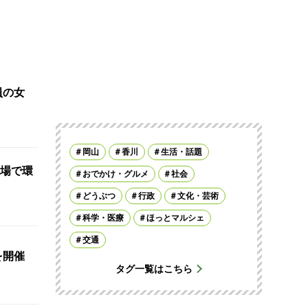
員の女
岡山
香川
生活・話題
場で環
おでかけ・グルメ
社会
どうぶつ
行政
文化・芸術
科学・医療
ほっとマルシェ
交通
を開催
タグ一覧はこちら