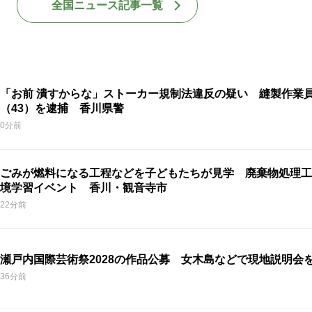
全国ニュース記事一覧
「お前 潰すからな」ストーカー規制法違反の疑い 縫製作業
（43）を逮捕 香川県警
0分前
ごみが燃料になる工程などを子どもたちが見学 廃棄物処理工
境学習イベント 香川・観音寺市
22分前
瀬戸内国際芸術祭2028の作品公募 女木島などで現地説明会
36分前