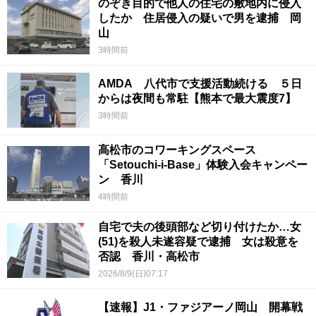
のぞき目的で他人の住宅の敷地内に侵入
したか 住居侵入の疑いで男を逮捕 岡
山
3時間前
AMDA 八代市で支援活動続ける ５日
からは夜間も常駐【熊本で最大震度7】
3時間前
高松市のコワーキングスペース
「Setouchi-i-Base」体験入会キャンペー
ン 香川
4時間前
自宅で夫の後頭部など切り付けたか…女
(51)を殺人未遂容疑で逮捕 女は殺意を
否認 香川・高松市
2026/8/9(日)07:17
【速報】J1・ファジアーノ岡山 開幕戦