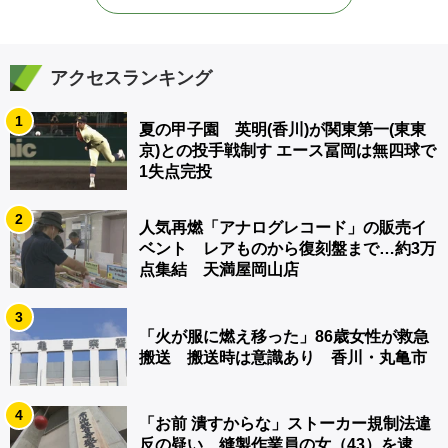
アクセスランキング
1
夏の甲子園 英明(香川)が関東第一(東東
京)との投手戦制す エース冨岡は無四球で
1失点完投
2
人気再燃「アナログレコード」の販売イ
ベント レアものから復刻盤まで…約3万
点集結 天満屋岡山店
3
「火が服に燃え移った」86歳女性が救急
搬送 搬送時は意識あり 香川・丸亀市
4
「お前 潰すからな」ストーカー規制法違
反の疑い 縫製作業員の女（43）を逮