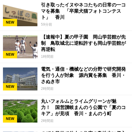
引き取ったイヌやネコたちの日常の一コ
マを募集 「卒業犬猫フォトコンテス
ト」 香川
NEW
59分前
【速報中】夏の甲子園 岡山学芸館が先
制 鳥取城北に逆転許すも岡山学芸館が
再逆転
NEW
1時間前
電気・通信・機械などの分野で研究開発
を行う人が対象 源内賞を募集 香川・
さぬき市
NEW
2時間前
丸いフォルムとライムグリーンが魅
力！ 国営讃岐まんのう公園で「夏のコ
キア」が見頃 香川・まんのう町
NEW
2時間前