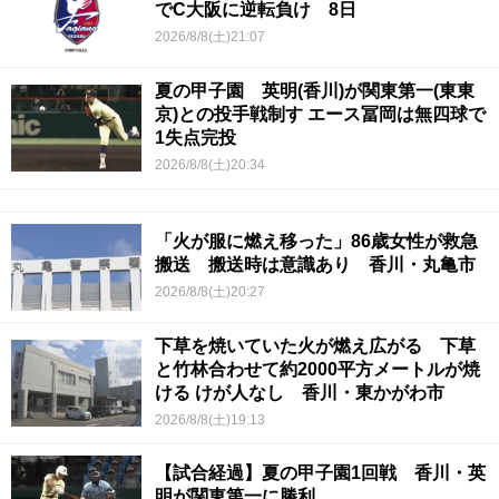
でC大阪に逆転負け 8日
2026/8/8(土)21:07
夏の甲子園 英明(香川)が関東第一(東東
京)との投手戦制す エース冨岡は無四球で
1失点完投
2026/8/8(土)20:34
「火が服に燃え移った」86歳女性が救急
搬送 搬送時は意識あり 香川・丸亀市
2026/8/8(土)20:27
下草を焼いていた火が燃え広がる 下草
と竹林合わせて約2000平方メートルが焼
ける けが人なし 香川・東かがわ市
2026/8/8(土)19:13
【試合経過】夏の甲子園1回戦 香川・英
明が関東第一に勝利