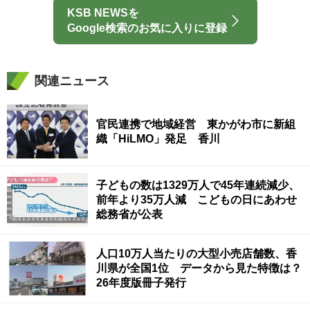
KSB NEWSを
Google検索のお気に入りに登録
関連ニュース
官民連携で地域経営 東かがわ市に新組
織「HiLMO」発足 香川
子どもの数は1329万人で45年連続減少、
前年より35万人減 こどもの日にあわせ
総務省が公表
人口10万人当たりの大型小売店舗数、香
川県が全国1位 データから見た特徴は？
26年度版冊子発行