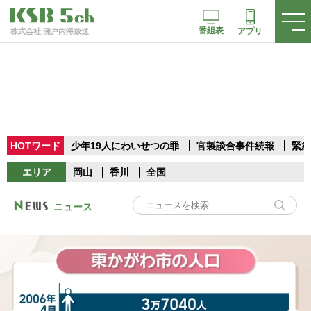
番組表
アプリ
株式会社 瀬戸内海放送
HOTワード
少年19人にわいせつの罪
官製談合事件続報
緊急
エリア
岡山
香川
全国
ニュース