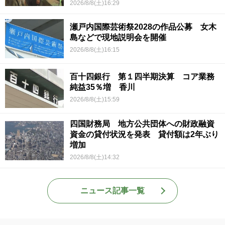
2026/8/8(土)16:29
瀬戸内国際芸術祭2028の作品公募 女木
島などで現地説明会を開催
2026/8/8(土)16:15
百十四銀行 第１四半期決算 コア業務
純益35％増 香川
2026/8/8(土)15:59
四国財務局 地方公共団体への財政融資
資金の貸付状況を発表 貸付額は2年ぶり
増加
2026/8/8(土)14:32
ニュース記事一覧