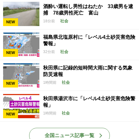
酒酔い運転し男性はねたか 33歳男を逮
捕 78歳男性死亡 富山
社会
18分前
NEW
福島県北塩原村に「レベル4土砂災害危険
警報」
社会
32分前
NEW
秋田県に記録的短時間大雨に関する気象
防災速報
社会
1時間前
NEW
秋田県湯沢市に「レベル4土砂災害危険警
報」
社会
1時間前
NEW
全国ニュース記事一覧