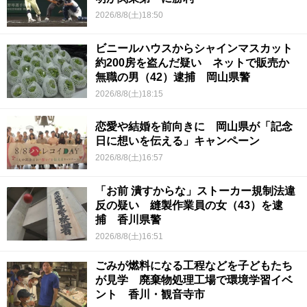
2026/8/8(土)18:50
ビニールハウスからシャインマスカット
約200房を盗んだ疑い ネットで販売か
無職の男（42）逮捕 岡山県警
2026/8/8(土)18:15
恋愛や結婚を前向きに 岡山県が「記念
日に想いを伝える」キャンペーン
2026/8/8(土)16:57
「お前 潰すからな」ストーカー規制法違
反の疑い 縫製作業員の女（43）を逮
捕 香川県警
2026/8/8(土)16:51
ごみが燃料になる工程などを子どもたち
が見学 廃棄物処理工場で環境学習イベ
ント 香川・観音寺市