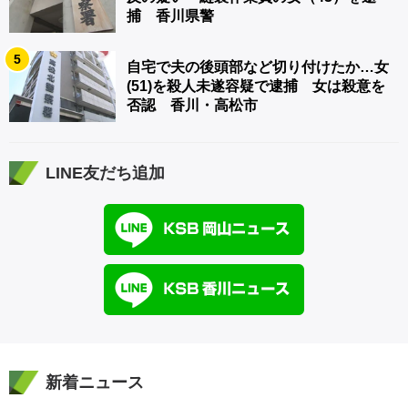
捕 香川県警
5
自宅で夫の後頭部など切り付けたか…女
(51)を殺人未遂容疑で逮捕 女は殺意を
否認 香川・高松市
LINE友だち追加
新着ニュース