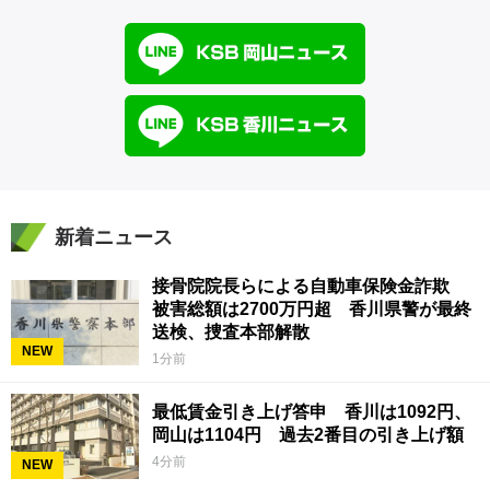
新着ニュース
接骨院院長らによる自動車保険金詐欺
被害総額は2700万円超 香川県警が最終
送検、捜査本部解散
NEW
1分前
最低賃金引き上げ答申 香川は1092円、
岡山は1104円 過去2番目の引き上げ額
4分前
NEW