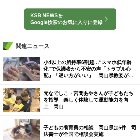
KSB NEWSを
Google検索のお気に入りに登録
関連ニュース
小4以上の所持率6割超…“スマホ低年齢
化”で保護者から不安の声「トラブル心
配」「遅い方がいい」 岡山県教委が調
査
元なでしこ・宮間あやさんが子どもたち
を指導 楽しく体験して運動能力を向
上 岡山
子どもの養育費の相談 岡山県は5件 司
法書士が全国で相談会実施