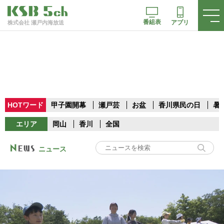
番組表
アプリ
株式会社 瀬戸内海放送
HOTワード
甲子園開幕
瀬戸芸
お盆
香川県民の日
暑
エリア
岡山
香川
全国
ニュース