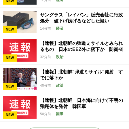
12分前
NEW
サングラス「レイバン」販売会社に行政
処分 値下げ妨げるなどした疑い
経済
14分前
NEW
【速報】北朝鮮の弾道ミサイルとみられ
るもの 日本のEEZ外に落下か 防衛省
政治
32分前
NEW
【速報】北朝鮮“弾道ミサイル”発射 す
でに落下か
政治
40分前
NEW
【速報】北朝鮮 日本海に向けて不明の
飛翔体を発射 韓国軍
国際
50分前
NEW