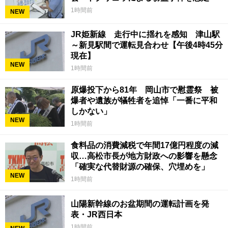
1時間前
NEW
JR姫新線 走行中に揺れを感知 津山駅
～新見駅間で運転見合わせ【午後4時45分
現在】
NEW
1時間前
原爆投下から81年 岡山市で慰霊祭 被
爆者や遺族が犠牲者を追悼「一番に平和
しかない」
NEW
1時間前
食料品の消費減税で年間17億円程度の減
収…高松市長が地方財政への影響を懸念
「確実な代替財源の確保、穴埋めを」
NEW
1時間前
山陽新幹線のお盆期間の運転計画を発
表・JR西日本
1時間前