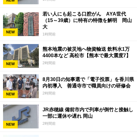
NEW
若い人にも起こる口腔がん AYA世代
（15～39歳）に特有の特徴を解明 岡山
大
NEW
1時間前
熊本地震の被災地へ物資輸送 飲料水1万
4400本など 高松市【熊本で最大震度7】
2時間前
NEW
8月30日の知事選で「電子投票」を香川県
内初導入 善通寺市で職員向けの研修会
2時間前
NEW
JR赤穂線 備前市内で列車が倒竹と接触し
一部に運休や遅れ 岡山
2時間前
NEW