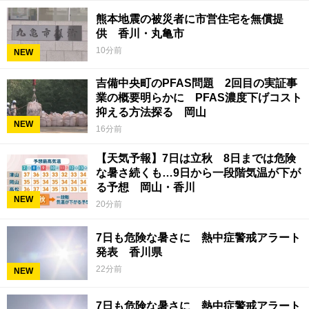
熊本地震の被災者に市営住宅を無償提
供 香川・丸亀市
10分前
NEW
吉備中央町のPFAS問題 2回目の実証事
業の概要明らかに PFAS濃度下げコスト
抑える方法探る 岡山
NEW
16分前
【天気予報】7日は立秋 8日までは危険
な暑さ続くも…9日から一段階気温が下が
る予想 岡山・香川
NEW
20分前
7日も危険な暑さに 熱中症警戒アラート
発表 香川県
22分前
NEW
7日も危険な暑さに 熱中症警戒アラート