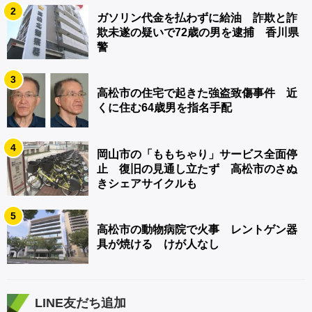
2
ガソリン代金を払わずに給油 詐欺と詐
欺未遂の疑いで72歳の男を逮捕 香川県
警
3
高松市の住宅で起きた強盗致傷事件 近
くに住む64歳男を指名手配
4
岡山市の「ももちゃり」サービス全面停
止 復旧の見通し立たず 高松市のさぬ
きシェアサイクルも
5
高松市の動物病院で火事 レントゲン器
具が焼ける けが人なし
LINE友だち追加