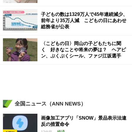
子どもの数は1329万人で45年連続減少、
前年より35万人減 こどもの日にあわせ
総務省が公表
〈こどもの日〉岡山の子どもたちに聞
く 好きなことや将来の夢は？ ヘアピ
ン、ぷくぷくシール、ファジ江坂選手
全国ニュース（ANN NEWS）
画像加工アプリ「SNOW」景品表示法違
反の措置命令
経済