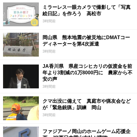
ミラーレス一眼カメラで撮影して「写真
絵日記」を作ろう 高松市
3時間前
岡山県 熊本地震の被災地にDMATコー
ディネーターを第4次派遣
3時間前
JA香川県 県産コシヒカリの仮渡金を前
年より3割減の1万8000円に 農家から不
安の声
3時間前
クマ出没に備えて 真庭市や猟友会など
が「緊急銃猟」訓練 岡山
3時間前
ファジアーノ岡山のホームゲーム応援企