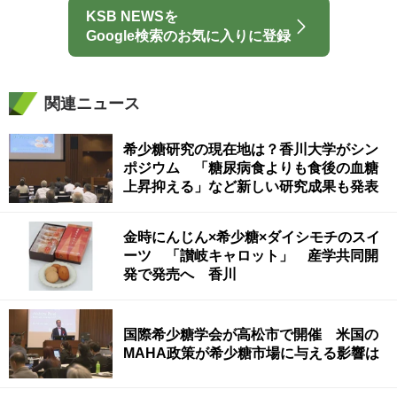
KSB NEWSを
Google検索のお気に入りに登録
関連ニュース
希少糖研究の現在地は？香川大学がシン
ポジウム 「糖尿病食よりも食後の血糖
上昇抑える」など新しい研究成果も発表
金時にんじん×希少糖×ダイシモチのスイ
ーツ 「讃岐キャロット」 産学共同開
発で発売へ 香川
国際希少糖学会が高松市で開催 米国の
MAHA政策が希少糖市場に与える影響は