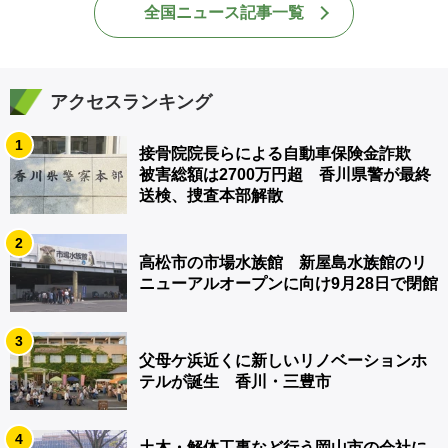
全国ニュース記事一覧
アクセスランキング
1
接骨院院長らによる自動車保険金詐欺
被害総額は2700万円超 香川県警が最終
送検、捜査本部解散
2
高松市の市場水族館 新屋島水族館のリ
ニューアルオープンに向け9月28日で閉館
3
父母ケ浜近くに新しいリノベーションホ
テルが誕生 香川・三豊市
4
土木・解体工事など行う岡山市の会社に