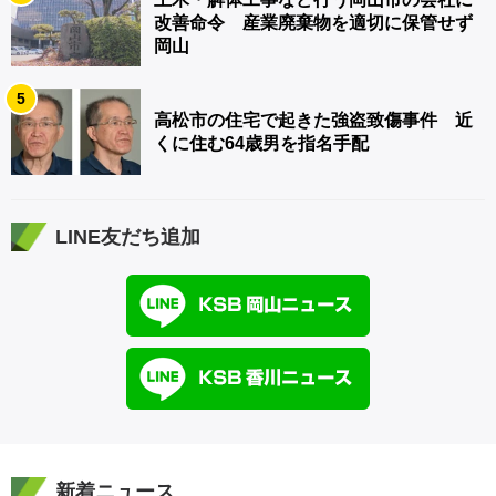
改善命令 産業廃棄物を適切に保管せず
岡山
5
高松市の住宅で起きた強盗致傷事件 近
くに住む64歳男を指名手配
LINE友だち追加
新着ニュース