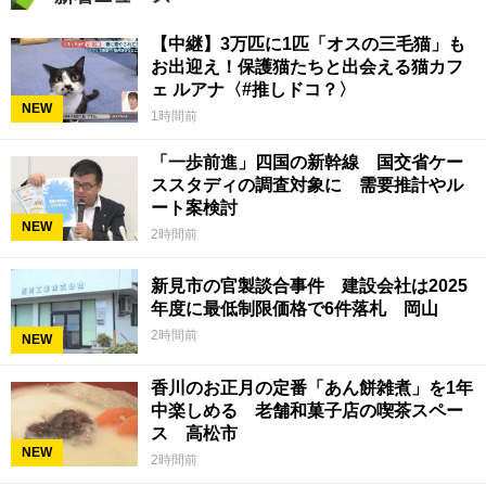
【中継】3万匹に1匹「オスの三毛猫」も
お出迎え！保護猫たちと出会える猫カフ
ェ ルアナ〈#推しドコ？〉
NEW
1時間前
「一歩前進」四国の新幹線 国交省ケー
ススタディの調査対象に 需要推計やル
ート案検討
NEW
2時間前
新見市の官製談合事件 建設会社は2025
年度に最低制限価格で6件落札 岡山
2時間前
NEW
香川のお正月の定番「あん餅雑煮」を1年
中楽しめる 老舗和菓子店の喫茶スペー
ス 高松市
NEW
2時間前