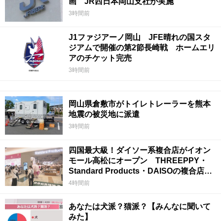
画 JR西日本岡山支社が実施
3時間前
J1ファジアーノ岡山 JFE晴れの国スタ
ジアムで開催の第2節長崎戦 ホームエリ
アのチケット完売
3時間前
岡山県倉敷市がトイレトレーラーを熊本
地震の被災地に派遣
3時間前
四国最大級！ダイソー系複合店がイオン
モール高松にオープン THREEPPY・
Standard Products・DAISOの複合店は
香川県初
4時間前
あなたは犬派？猫派？【みんなに聞いて
みた】