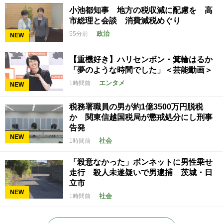
小池都知事 地方の税収減に配慮を 高
市総理と会談 消費減税めぐり
政治
55分前
NEW
【重機好き】ハリセンボン・箕輪はるか
「夢のような時間でした」＜芸能動画＞
エンタメ
1時間前
NEW
税務署職員の男が約1億3500万円脱税
か 関東信越国税局が懲戒処分にし刑事
告発
NEW
社会
1時間前
「殺意なかった」ボンネットに男性乗せ
走行 殺人未遂疑いで男逮捕 茨城・日
立市
NEW
社会
1時間前