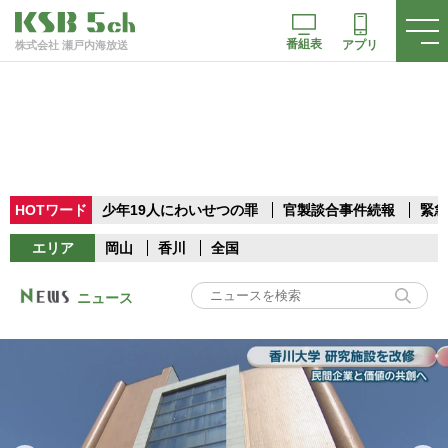
番組表
アプリ
株式会社 瀬戸内海放送
HOTワード
少年19人にわいせつの罪
官製談合事件続報
緊急
エリア
岡山
香川
全国
ニュース