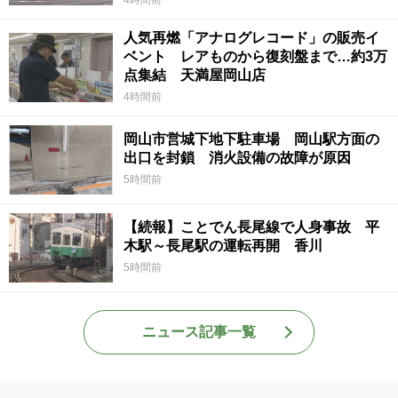
人気再燃「アナログレコード」の販売イ
ベント レアものから復刻盤まで…約3万
点集結 天満屋岡山店
4時間前
岡山市営城下地下駐車場 岡山駅方面の
出口を封鎖 消火設備の故障が原因
5時間前
【続報】ことでん長尾線で人身事故 平
木駅～長尾駅の運転再開 香川
5時間前
ニュース記事一覧