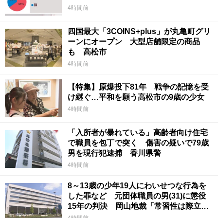
4時間前
四国最大「3COINS+plus」が丸亀町グリ
ーンにオープン 大型店舗限定の商品
も 高松市
4時間前
【特集】原爆投下81年 戦争の記憶を受
け継ぐ…平和を願う高松市の9歳の少女
4時間前
「入所者が暴れている」高齢者向け住宅
で職員を包丁で突く 傷害の疑いで79歳
男を現行犯逮捕 香川県警
4時間前
8～13歳の少年19人にわいせつな行為を
した罪など 元団体職員の男(31)に懲役
15年の判決 岡山地裁「常習性は際立っ
ていて被害結果も非常に重い」
4時間前