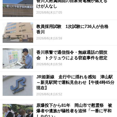
香川大附属病院の自家発電機が燃える
けが人なし
2026/8/6(木)17:05
教員採用試験 1次試験に736人が合格
香川
2026/8/6(木)16:59
香川県警で通信指令・無線通話の競技
会 トクリュウによる窃盗事件を想定
2026/8/6(木)16:58
JR姫新線 走行中に揺れを感知 津山駅
～新見駅間で運転見合わせ【午後4時45分
現在】
2026/8/6(木)16:52
原爆投下から81年 岡山市で慰霊祭 被
爆者や遺族が犠牲者を追悼「一番に平和
しかない」