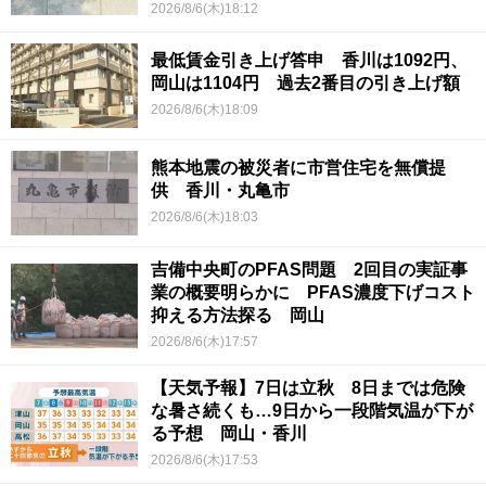
2026/8/6(木)18:12
最低賃金引き上げ答申 香川は1092円、
岡山は1104円 過去2番目の引き上げ額
2026/8/6(木)18:09
熊本地震の被災者に市営住宅を無償提
供 香川・丸亀市
2026/8/6(木)18:03
吉備中央町のPFAS問題 2回目の実証事
業の概要明らかに PFAS濃度下げコスト
抑える方法探る 岡山
2026/8/6(木)17:57
【天気予報】7日は立秋 8日までは危険
な暑さ続くも…9日から一段階気温が下が
る予想 岡山・香川
2026/8/6(木)17:53