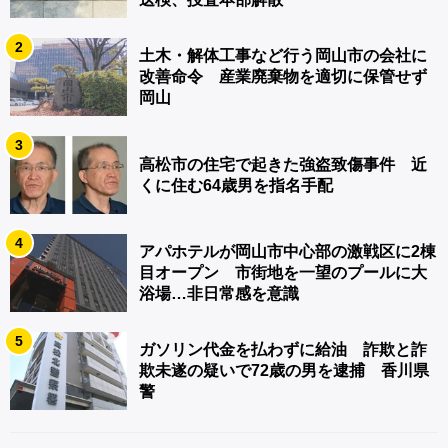
2
土木・解体工事など行う岡山市の会社に
改善命令 産業廃棄物を適切に保管せず
岡山
3
高松市の住宅で起きた強盗致傷事件 近
くに住む64歳男を指名手配
4
アパホテルが岡山市中心部の激戦区に2棟
目オープン 市街地を一望のプールに大
浴場…非日常感を意識
5
ガソリン代金を払わずに給油 詐欺と詐
欺未遂の疑いで72歳の男を逮捕 香川県
警