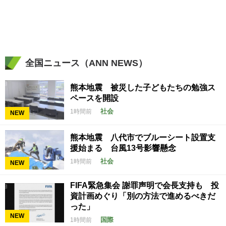
全国ニュース（ANN NEWS）
熊本地震 被災した子どもたちの勉強ス
ペースを開設
社会
1時間前
NEW
熊本地震 八代市でブルーシート設置支
援始まる 台風13号影響懸念
社会
1時間前
NEW
FIFA緊急集会 謝罪声明で会長支持も 投
資計画めぐり「別の方法で進めるべきだ
った」
NEW
国際
1時間前