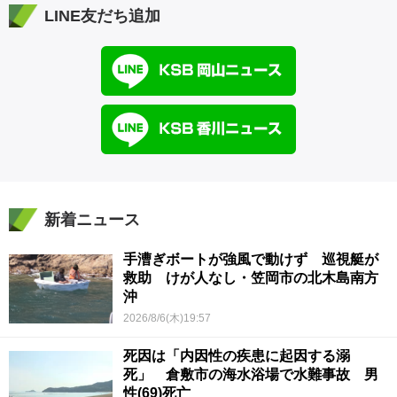
LINE友だち追加
新着ニュース
手漕ぎボートが強風で動けず 巡視艇が
救助 けが人なし・笠岡市の北木島南方
沖
2026/8/6(木)19:57
死因は「内因性の疾患に起因する溺
死」 倉敷市の海水浴場で水難事故 男
性(69)死亡