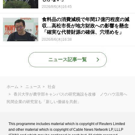
2026/8/6(木)16:45
食料品の消費減税で年間17億円程度の減
収…高松市長が地方財政への影響を懸念
「確実な代替財源の確保、穴埋めを」
2026/8/6(木)16:38
ニュース記事一覧
ホーム
ニュース
社会
香川大学が農学部キャンパスの研究施設を改修 ノウハウ活用へ
民間企業の研究室も「新しい価値を共創」
This programme includes material which is copyright of Reuters Limited
and
other material which is copyright of Cable News Network LP, LLLP