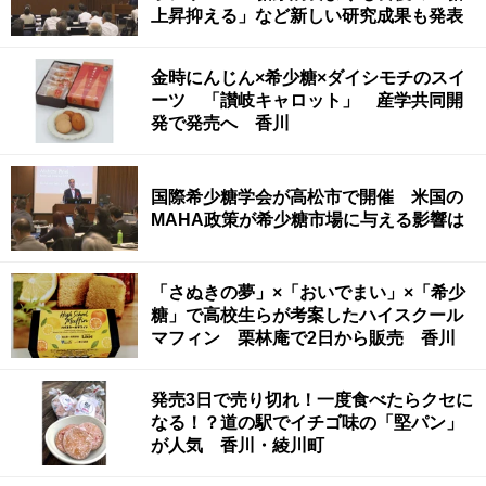
上昇抑える」など新しい研究成果も発表
金時にんじん×希少糖×ダイシモチのスイ
ーツ 「讃岐キャロット」 産学共同開
発で発売へ 香川
国際希少糖学会が高松市で開催 米国の
MAHA政策が希少糖市場に与える影響は
「さぬきの夢」×「おいでまい」×「希少
糖」で高校生らが考案したハイスクール
マフィン 栗林庵で2日から販売 香川
発売3日で売り切れ！一度食べたらクセに
なる！？道の駅でイチゴ味の「堅パン」
が人気 香川・綾川町