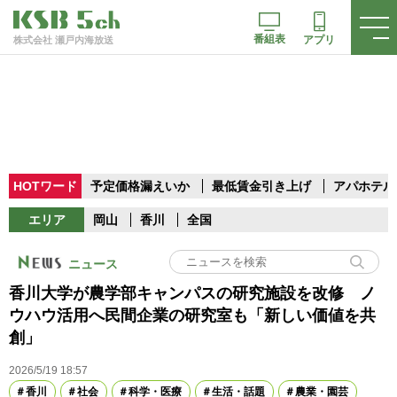
番組表
アプリ
株式会社 瀬戸内海放送
HOTワード
予定価格漏えいか
最低賃金引き上げ
アパホテル
エリア
岡山
香川
全国
ニュース
香川大学が農学部キャンパスの研究施設を改修 ノ
ウハウ活用へ民間企業の研究室も「新しい価値を共
創」
2026/5/19 18:57
香川
社会
科学・医療
生活・話題
農業・園芸