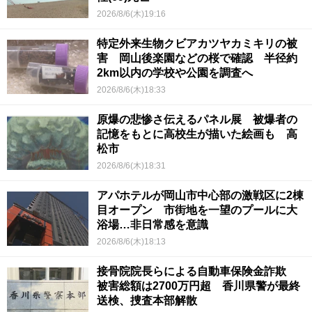
2026/8/6(木)19:16
特定外来生物クビアカツヤカミキリの被
害 岡山後楽園などの桜で確認 半径約
2km以内の学校や公園を調査へ
2026/8/6(木)18:33
原爆の悲惨さ伝えるパネル展 被爆者の
記憶をもとに高校生が描いた絵画も 高
松市
2026/8/6(木)18:31
アパホテルが岡山市中心部の激戦区に2棟
目オープン 市街地を一望のプールに大
浴場…非日常感を意識
2026/8/6(木)18:13
接骨院院長らによる自動車保険金詐欺
被害総額は2700万円超 香川県警が最終
送検、捜査本部解散