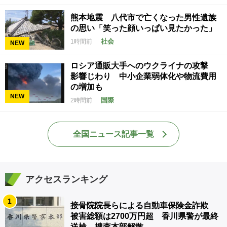
熊本地震 八代市で亡くなった男性遺族
の思い「笑った顔いっぱい見たかった」
社会
1時間前
NEW
ロシア通販大手へのウクライナの攻撃
影響じわり 中小企業弱体化や物流費用
の増加も
NEW
国際
2時間前
全国ニュース記事一覧
アクセスランキング
1
接骨院院長らによる自動車保険金詐欺
被害総額は2700万円超 香川県警が最終
送検、捜査本部解散