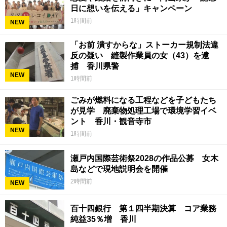
日に想いを伝える」キャンペーン
1時間前
NEW
「お前 潰すからな」ストーカー規制法違
反の疑い 縫製作業員の女（43）を逮
捕 香川県警
NEW
1時間前
ごみが燃料になる工程などを子どもたち
が見学 廃棄物処理工場で環境学習イベ
ント 香川・観音寺市
NEW
1時間前
瀬戸内国際芸術祭2028の作品公募 女木
島などで現地説明会を開催
2時間前
NEW
百十四銀行 第１四半期決算 コア業務
純益35％増 香川