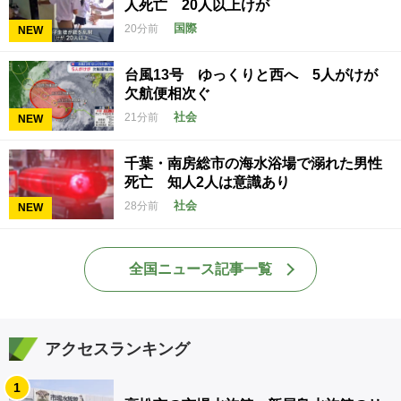
人死亡 20人以上けが
国際
20分前
NEW
台風13号 ゆっくりと西へ 5人がけが
欠航便相次ぐ
社会
21分前
NEW
千葉・南房総市の海水浴場で溺れた男性
死亡 知人2人は意識あり
社会
28分前
NEW
全国ニュース記事一覧
アクセスランキング
1