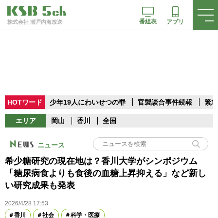
番組表
アプリ
株式会社 瀬戸内海放送
HOTワード
少年19人にわいせつの罪
官製談合事件続報
緊急
エリア
岡山
香川
全国
ニュース
希少糖研究の現在地は？香川大学がシンポジウム
「糖尿病食よりも食後の血糖上昇抑える」など新し
い研究成果も発表
2026/4/28 17:53
香川
社会
科学・医療