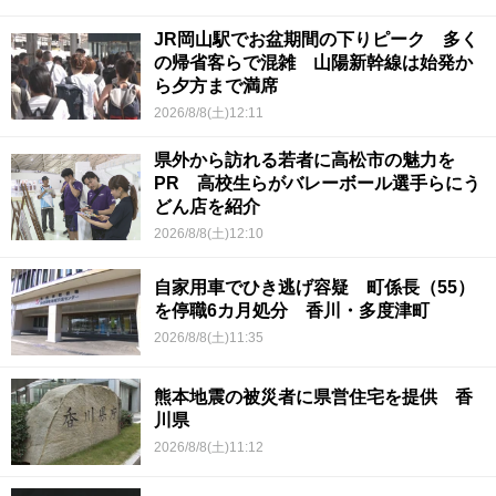
JR岡山駅でお盆期間の下りピーク 多く
の帰省客らで混雑 山陽新幹線は始発か
ら夕方まで満席
2026/8/8(土)12:11
県外から訪れる若者に高松市の魅力を
PR 高校生らがバレーボール選手らにう
どん店を紹介
2026/8/8(土)12:10
自家用車でひき逃げ容疑 町係長（55）
を停職6カ月処分 香川・多度津町
2026/8/8(土)11:35
熊本地震の被災者に県営住宅を提供 香
川県
2026/8/8(土)11:12