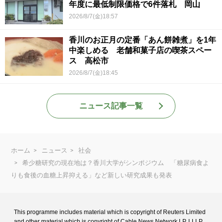
年度に最低制限価格で6件落札 岡山
2026/8/7(金)18:57
香川のお正月の定番「あん餅雑煮」を1年
中楽しめる 老舗和菓子店の喫茶スペー
ス 高松市
2026/8/7(金)18:45
ニュース記事一覧
ホーム
ニュース
社会
希少糖研究の現在地は？香川大学がシンポジウム 「糖尿病食よ
りも食後の血糖上昇抑える」など新しい研究成果も発表
This programme includes material which is copyright of Reuters Limited
and
other material which is copyright of Cable News Network LP, LLLP