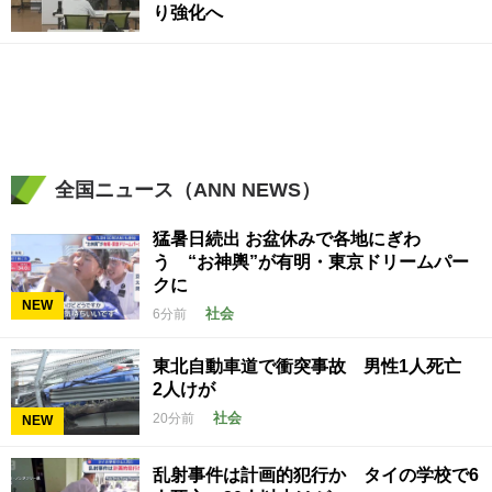
り強化へ
全国ニュース（ANN NEWS）
猛暑日続出 お盆休みで各地にぎわ
う “お神輿”が有明・東京ドリームパー
クに
NEW
社会
6分前
東北自動車道で衝突事故 男性1人死亡
2人けが
社会
20分前
NEW
乱射事件は計画的犯行か タイの学校で6