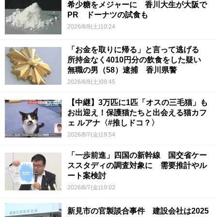
希少糖をメジャーに 香川大生が大阪で
PR ドーナツの試食も
2026/8/8(土)10:24
「お金を取りに帰る」と言って逃げる
所持金なく4010円分の飲食をした疑い
無職の男（58）逮捕 香川県警
2026/8/8(土)09:45
【中継】3万匹に1匹「オスの三毛猫」も
お出迎え！保護猫たちと出会える猫カフ
ェ ルアナ〈#推しドコ？〉
2026/8/7(金)19:54
「一歩前進」四国の新幹線 国交省ケー
ススタディの調査対象に 需要推計やル
ート案検討
2026/8/7(金)19:02
新見市の官製談合事件 建設会社は2025