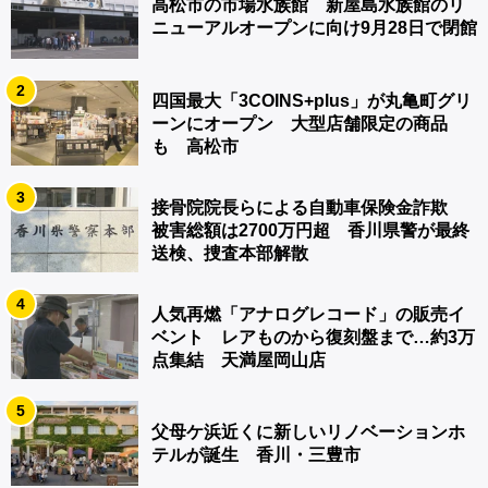
高松市の市場水族館 新屋島水族館のリ
ニューアルオープンに向け9月28日で閉館
2
四国最大「3COINS+plus」が丸亀町グリ
ーンにオープン 大型店舗限定の商品
も 高松市
3
接骨院院長らによる自動車保険金詐欺
被害総額は2700万円超 香川県警が最終
送検、捜査本部解散
4
人気再燃「アナログレコード」の販売イ
ベント レアものから復刻盤まで…約3万
点集結 天満屋岡山店
5
父母ケ浜近くに新しいリノベーションホ
テルが誕生 香川・三豊市