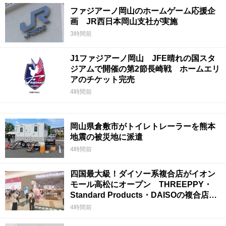
ファジアーノ岡山のホームゲーム応援企
画 JR西日本岡山支社が実施
3時間前
J1ファジアーノ岡山 JFE晴れの国スタ
ジアムで開催の第2節長崎戦 ホームエリ
アのチケット完売
4時間前
岡山県倉敷市がトイレトレーラーを熊本
地震の被災地に派遣
4時間前
四国最大級！ダイソー系複合店がイオン
モール高松にオープン THREEPPY・
Standard Products・DAISOの複合店は
香川県初
4時間前