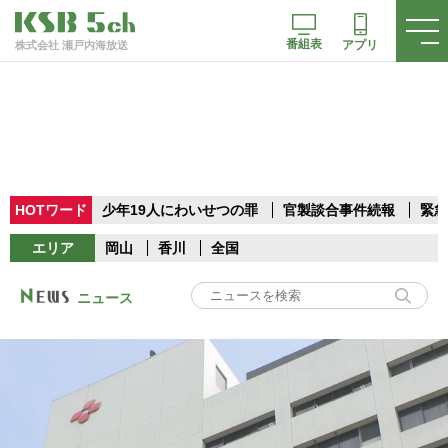
番組表
アプリ
株式会社 瀬戸内海放送
HOTワード
少年19人にわいせつの罪
官製談合事件続報
緊急
エリア
岡山
香川
全国
ニュース