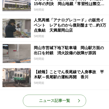
15年の判決 岡山地裁「常習性は際立っ
ていて被害結果も非常に重い」
5時間前
人気再燃「アナログレコード」の販売イ
ベント レアものから復刻盤まで…約3万
点集結 天満屋岡山店
5時間前
岡山市営城下地下駐車場 岡山駅方面の
出口を封鎖 消火設備の故障が原因
5時間前
【続報】ことでん長尾線で人身事故 平
木駅～長尾駅の運転再開 香川
5時間前
ニュース記事一覧