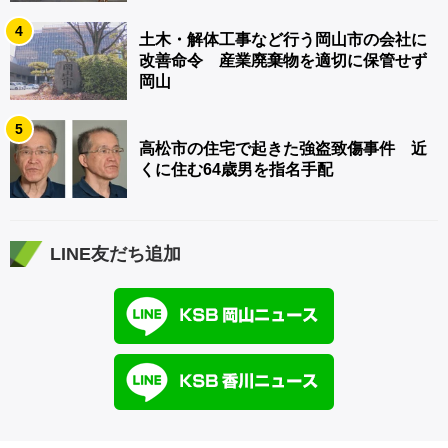
4
土木・解体工事など行う岡山市の会社に
改善命令 産業廃棄物を適切に保管せず
岡山
5
高松市の住宅で起きた強盗致傷事件 近
くに住む64歳男を指名手配
LINE友だち追加