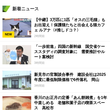
新着ニュース
【中継】3万匹に1匹「オスの三毛猫」も
お出迎え！保護猫たちと出会える猫カフ
ェ ルアナ〈#推しドコ？〉
NEW
2時間前
「一歩前進」四国の新幹線 国交省ケー
ススタディの調査対象に 需要推計やル
ート案検討
3時間前
新見市の官製談合事件 建設会社は2025
年度に最低制限価格で6件落札 岡山
3時間前
香川のお正月の定番「あん餅雑煮」を1年
中楽しめる 老舗和菓子店の喫茶スペー
ス 高松市