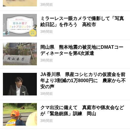
3時間前
ミラーレス一眼カメラで撮影して「写真
絵日記」を作ろう 高松市
3時間前
岡山県 熊本地震の被災地にDMATコー
ディネーターを第4次派遣
3時間前
JA香川県 県産コシヒカリの仮渡金を前
年より3割減の1万8000円に 農家から不
安の声
3時間前
クマ出没に備えて 真庭市や猟友会など
が「緊急銃猟」訓練 岡山
3時間前