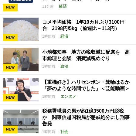
経済
11分前
NEW
コメ平均価格 1年10カ月ぶり3100円
台 3198円/5kg（前週比－113円）
経済
1時間前
NEW
小池都知事 地方の税収減に配慮を 高
市総理と会談 消費減税めぐり
政治
1時間前
NEW
【重機好き】ハリセンボン・箕輪はるか
「夢のような時間でした」＜芸能動画＞
エンタメ
1時間前
NEW
税務署職員の男が約1億3500万円脱税
か 関東信越国税局が懲戒処分にし刑事
告発
NEW
社会
1時間前