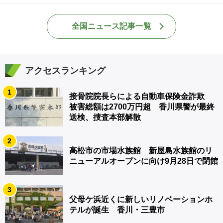
全国ニュース記事一覧
アクセスランキング
1
接骨院院長らによる自動車保険金詐欺
被害総額は2700万円超 香川県警が最終
送検、捜査本部解散
2
高松市の市場水族館 新屋島水族館のリ
ニューアルオープンに向け9月28日で閉館
3
父母ケ浜近くに新しいリノベーションホ
テルが誕生 香川・三豊市