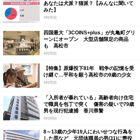
あなたは犬派？猫派？【みんなに聞いて
みた】
4時間前
四国最大「3COINS+plus」が丸亀町グリ
ーンにオープン 大型店舗限定の商品
も 高松市
4時間前
【特集】原爆投下81年 戦争の記憶を受
け継ぐ…平和を願う高松市の9歳の少女
4時間前
「入所者が暴れている」高齢者向け住宅
で職員を包丁で突く 傷害の疑いで79歳
男を現行犯逮捕 香川県警
4時間前
8～13歳の少年19人にわいせつな行為を
した罪など 元団体職員の男(31)に懲役