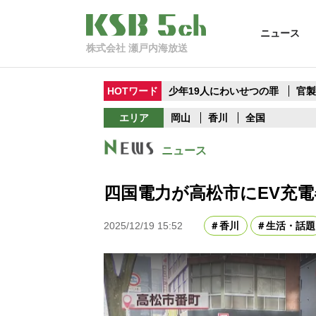
ニュース
株式会社 瀬戸内海放送
HOTワード
少年19人にわいせつの罪
官
エリア
岡山
香川
全国
ニュース
四国電力が高松市にEV充
2025/12/19 15:52
香川
生活・話題