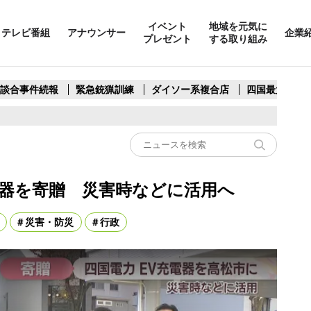
イベント
地域を元気に
テレビ番組
アナウンサー
企業
プレゼント
する取り組み
製談合事件続報
緊急銃猟訓練
ダイソー系複合店
四国最大スリ
電器を寄贈 災害時などに活用へ
災害・防災
行政