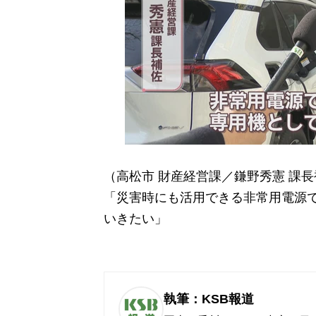
（高松市 財産経営課／鎌野秀憲 課
「災害時にも活用できる非常用電源
いきたい」
執筆：KSB報道