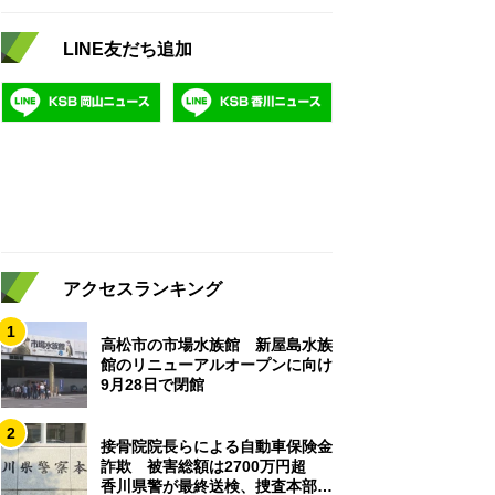
LINE友だち追加
アクセスランキング
1
高松市の市場水族館 新屋島水族
館のリニューアルオープンに向け
9月28日で閉館
2
接骨院院長らによる自動車保険金
詐欺 被害総額は2700万円超
香川県警が最終送検、捜査本部解