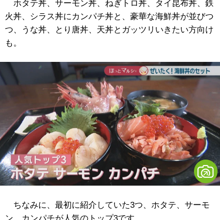
ホタテ丼、サーモン丼、ねぎトロ丼、タイ昆布丼、鉄
火丼、シラス丼にカンパチ丼と、豪華な海鮮丼が並びつ
つ、うな丼、とり唐丼、天丼とガッツリいきたい方向け
も。
ちなみに、最初に紹介していた3つ、ホタテ、サーモ
ン、カンパチが人気のトップ3です。