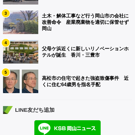
3
土木・解体工事など行う岡山市の会社に
改善命令 産業廃棄物を適切に保管せず
岡山
4
父母ケ浜近くに新しいリノベーションホ
テルが誕生 香川・三豊市
5
高松市の住宅で起きた強盗致傷事件 近
くに住む64歳男を指名手配
LINE友だち追加