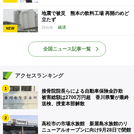
地震で被災 熊本の飲料工場 再開のめど
立たず
経済
28分前
NEW
全国ニュース記事一覧
アクセスランキング
1
接骨院院長らによる自動車保険金詐欺
被害総額は2700万円超 香川県警が最終
送検、捜査本部解散
2
高松市の市場水族館 新屋島水族館のリ
ニューアルオープンに向け9月28日で閉館