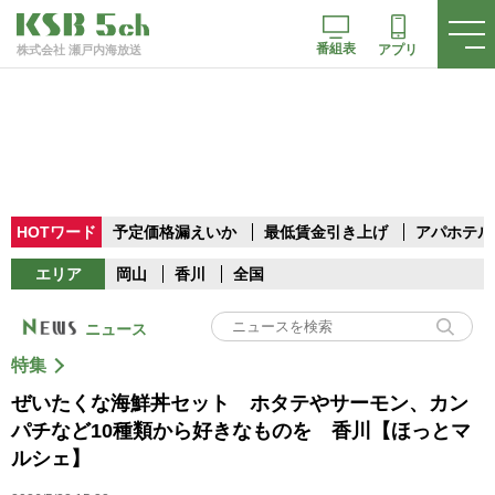
番組表
アプリ
株式会社 瀬戸内海放送
HOTワード
予定価格漏えいか
最低賃金引き上げ
アパホテル
エリア
岡山
香川
全国
ニュース
特集
ぜいたくな海鮮丼セット ホタテやサーモン、カン
パチなど10種類から好きなものを 香川【ほっとマ
ルシェ】