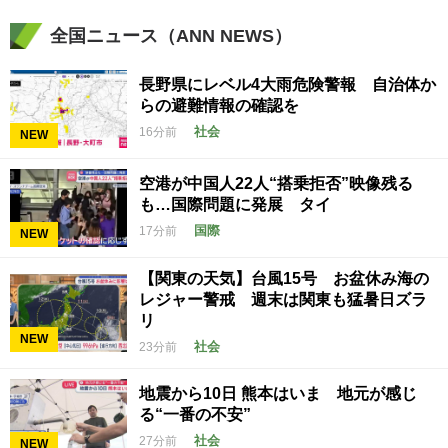
全国ニュース（ANN NEWS）
長野県にレベル4大雨危険警報 自治体か
らの避難情報の確認を
社会
16分前
NEW
空港が中国人22人“搭乗拒否”映像残る
も…国際問題に発展 タイ
国際
17分前
NEW
【関東の天気】台風15号 お盆休み海の
レジャー警戒 週末は関東も猛暑日ズラ
リ
NEW
社会
23分前
地震から10日 熊本はいま 地元が感じ
る“一番の不安”
社会
27分前
NEW