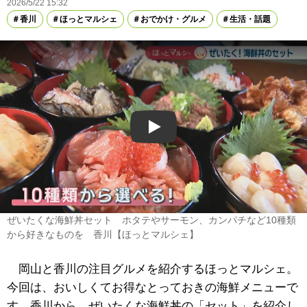
2026/5/22 15:32
香川
ほっとマルシェ
おでかけ・グルメ
生活・話題
Play
ぜいたくな海鮮丼セット ホタテやサーモン、カンパチなど10種類
から好きなものを 香川【ほっとマルシェ】
岡山と香川の注目グルメを紹介するほっとマルシェ。
今回は、おいしくてお得なとっておきの海鮮メニューで
す。香川から、ぜいたくな海鮮丼の「セット」を紹介し