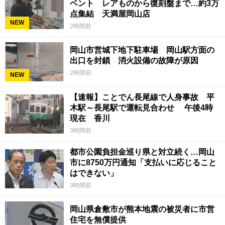
ベント レアものから復刻盤まで…約3万
点集結 天満屋岡山店
NEW
2時間前
岡山市営城下地下駐車場 岡山駅方面の
出口を封鎖 消火設備の故障が原因
2時間前
NEW
【速報】ことでん長尾線で人身事故 平
木駅～長尾駅で運転見合わせ 午後4時
現在 香川
3時間前
都市公園負担金巡り県と対立続く…岡山
市に8750万円通知「支払いに応じること
はできない」
3時間前
岡山県倉敷市が熊本地震の被災者に市営
住宅を無償提供