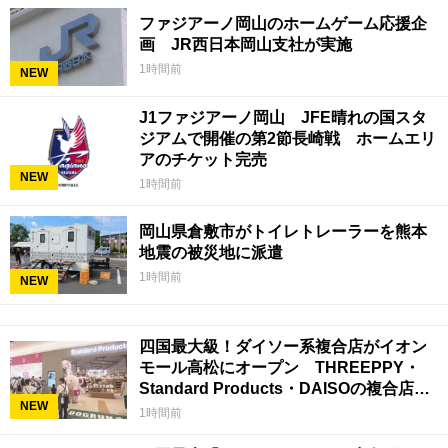
ファジアーノ岡山のホームゲーム応援企
画 JR西日本岡山支社が実施
1時間前
NEW
J1ファジアーノ岡山 JFE晴れの国スタ
ジアムで開催の第2節長崎戦 ホームエリ
アのチケット完売
NEW
1時間前
岡山県倉敷市がトイレトレーラーを熊本
地震の被災地に派遣
1時間前
NEW
四国最大級！ダイソー系複合店がイオン
モール高松にオープン THREEPPY・
Standard Products・DAISOの複合店は
NEW
香川県初
1時間前