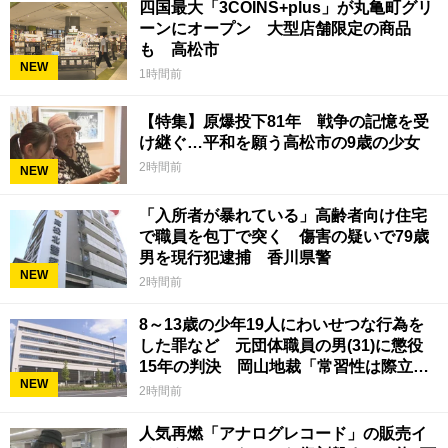
四国最大「3COINS+plus」が丸亀町グリ
ーンにオープン 大型店舗限定の商品
も 高松市
NEW
1時間前
【特集】原爆投下81年 戦争の記憶を受
け継ぐ…平和を願う高松市の9歳の少女
2時間前
NEW
「入所者が暴れている」高齢者向け住宅
で職員を包丁で突く 傷害の疑いで79歳
男を現行犯逮捕 香川県警
NEW
2時間前
8～13歳の少年19人にわいせつな行為を
した罪など 元団体職員の男(31)に懲役
15年の判決 岡山地裁「常習性は際立っ
NEW
ていて被害結果も非常に重い」
2時間前
人気再燃「アナログレコード」の販売イ