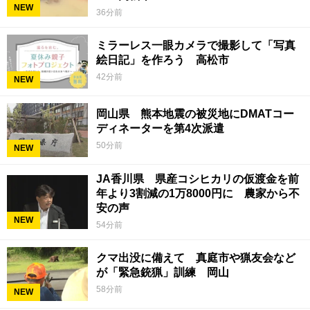
NEW
36分前
ミラーレス一眼カメラで撮影して「写真
絵日記」を作ろう 高松市
42分前
NEW
岡山県 熊本地震の被災地にDMATコー
ディネーターを第4次派遣
50分前
NEW
JA香川県 県産コシヒカリの仮渡金を前
年より3割減の1万8000円に 農家から不
安の声
NEW
54分前
クマ出没に備えて 真庭市や猟友会など
が「緊急銃猟」訓練 岡山
58分前
NEW