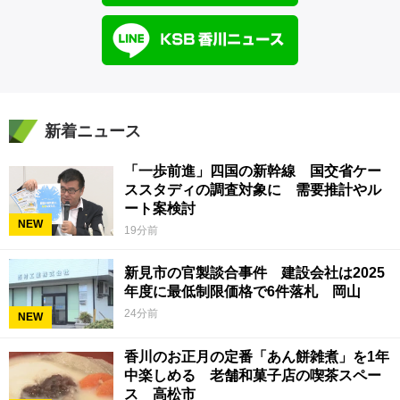
新着ニュース
「一歩前進」四国の新幹線 国交省ケー
ススタディの調査対象に 需要推計やル
ート案検討
NEW
19分前
新見市の官製談合事件 建設会社は2025
年度に最低制限価格で6件落札 岡山
24分前
NEW
香川のお正月の定番「あん餅雑煮」を1年
中楽しめる 老舗和菓子店の喫茶スペー
ス 高松市