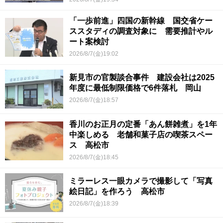
「一歩前進」四国の新幹線 国交省ケー
ススタディの調査対象に 需要推計やル
ート案検討
2026/8/7(金)19:02
新見市の官製談合事件 建設会社は2025
年度に最低制限価格で6件落札 岡山
2026/8/7(金)18:57
香川のお正月の定番「あん餅雑煮」を1年
中楽しめる 老舗和菓子店の喫茶スペー
ス 高松市
2026/8/7(金)18:45
ミラーレス一眼カメラで撮影して「写真
絵日記」を作ろう 高松市
2026/8/7(金)18:39