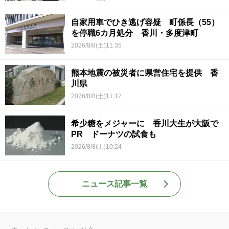
自家用車でひき逃げ容疑 町係長（55）
を停職6カ月処分 香川・多度津町
2026/8/8(土)11:35
熊本地震の被災者に県営住宅を提供 香
川県
2026/8/8(土)11:12
希少糖をメジャーに 香川大生が大阪で
PR ドーナツの試食も
2026/8/8(土)10:24
ニュース記事一覧