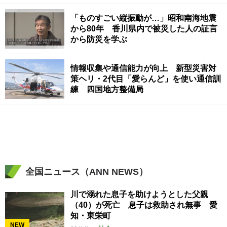
「ものすごい縦振動が…」昭和南海地震
から80年 香川県内で被災した人の証言
から防災を学ぶ
情報収集や通信能力が向上 新型災害対
策ヘリ・2代目「愛らんど」を使い通信訓
練 四国地方整備局
全国ニュース（ANN NEWS）
川で溺れた息子を助けようとした父親
（40）が死亡 息子は救助され無事 愛
知・東栄町
NEW