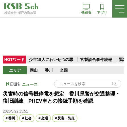
番組表
アプリ
株式会社 瀬戸内海放送
HOTワード
少年19人にわいせつの罪
官製談合事件続報
緊急
エリア
岡山
香川
全国
ニュース
災害時の信号機停電を想定 香川県警が交通整理・
復旧訓練 PHEV車との接続手順を確認
2026/5/22 15:51
香川
社会
交通
災害・防災