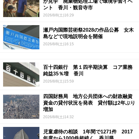
が見学 廃棄物処理工場で環境学習イベ
ント 香川・観音寺市
2026/8/8(土)16:29
瀬戸内国際芸術祭2028の作品公募 女木
島などで現地説明会を開催
2026/8/8(土)16:15
百十四銀行 第１四半期決算 コア業務
純益35％増 香川
2026/8/8(土)15:59
四国財務局 地方公共団体への財政融資
資金の貸付状況を発表 貸付額は2年ぶり
増加
2026/8/8(土)14:32
児童虐待の相談 1年間で1271件 2017
年度から1000件超続く 香川県