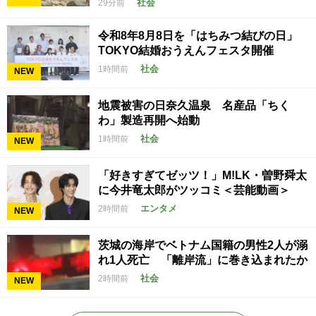
社会
29分前
令和8年8月8日を「はちみつ結びの日」
TOKYO結婚おうえんフェスタ開催
社会
1時間前
NEW
地震被害の日奈久温泉 名産品「ちく
わ」製造再開へ始動
社会
1時間前
NEW
「好きすぎてゼッツ！」M!LK・曽野舜太
に今井竜太郎がツッコミ＜芸能動画＞
エンタメ
2時間前
NEW
茨城の海岸でベトナム国籍の男性2人が溺
れ1人死亡 「離岸流」に巻き込まれたか
社会
2時間前
NEW