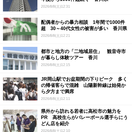
2026/8/8(土)12:31
配偶者からの暴力相談 1年間で1000件
超 30～40代女性の被害が多い 香川県
2026/8/8(土)12:21
都市と地方の「二地域居住」 観音寺市
が暮らし体験ツアー 香川
2026/8/8(土)12:15
JR岡山駅でお盆期間の下りピーク 多く
の帰省客らで混雑 山陽新幹線は始発か
ら夕方まで満席
2026/8/8(土)12:11
県外から訪れる若者に高松市の魅力を
PR 高校生らがバレーボール選手らにう
どん店を紹介
2026/8/8(土)12:10