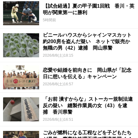
【試合経過】夏の甲子園1回戦 香川・英
明が関東第一に勝利
5時間前
ビニールハウスからシャインマスカット
約200房を盗んだ疑い ネットで販売か
無職の男（42）逮捕 岡山県警
2026/8/8(土)18:15
恋愛や結婚を前向きに 岡山県が「記念
日に想いを伝える」キャンペーン
2026/8/8(土)16:57
「お前 潰すからな」ストーカー規制法違
反の疑い 縫製作業員の女（43）を逮
捕 香川県警
2026/8/8(土)16:51
ごみが燃料になる工程などを子どもたち