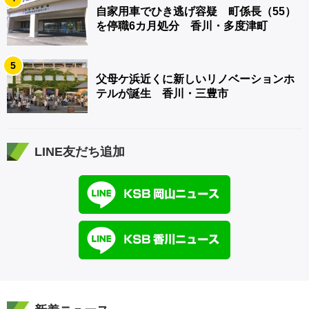
自家用車でひき逃げ容疑 町係長（55）
を停職6カ月処分 香川・多度津町
5
父母ケ浜近くに新しいリノベーションホ
テルが誕生 香川・三豊市
LINE友だち追加