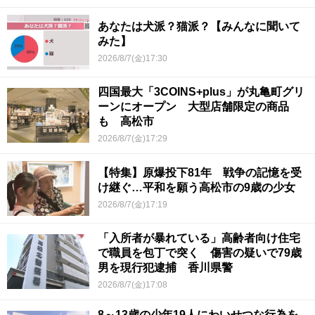
あなたは犬派？猫派？【みんなに聞いて
みた】
2026/8/7(金)17:30
四国最大「3COINS+plus」が丸亀町グリ
ーンにオープン 大型店舗限定の商品
も 高松市
2026/8/7(金)17:29
【特集】原爆投下81年 戦争の記憶を受
け継ぐ…平和を願う高松市の9歳の少女
2026/8/7(金)17:19
「入所者が暴れている」高齢者向け住宅
で職員を包丁で突く 傷害の疑いで79歳
男を現行犯逮捕 香川県警
2026/8/7(金)17:08
8～13歳の少年19人にわいせつな行為を