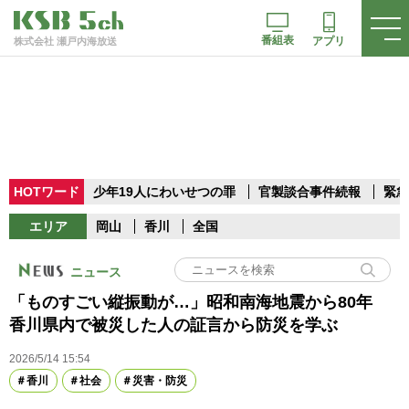
番組表
アプリ
株式会社 瀬戸内海放送
HOTワード
少年19人にわいせつの罪
官製談合事件続報
緊急
エリア
岡山
香川
全国
ニュース
「ものすごい縦振動が…」昭和南海地震から80年
香川県内で被災した人の証言から防災を学ぶ
2026/5/14 15:54
香川
社会
災害・防災