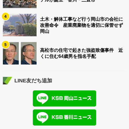
4
土木・解体工事など行う岡山市の会社に
改善命令 産業廃棄物を適切に保管せず
岡山
5
高松市の住宅で起きた強盗致傷事件 近
くに住む64歳男を指名手配
LINE友だち追加