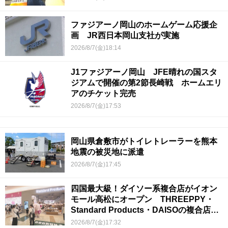
ファジアーノ岡山のホームゲーム応援企
画 JR西日本岡山支社が実施
2026/8/7(金)18:14
J1ファジアーノ岡山 JFE晴れの国スタ
ジアムで開催の第2節長崎戦 ホームエリ
アのチケット完売
2026/8/7(金)17:53
岡山県倉敷市がトイレトレーラーを熊本
地震の被災地に派遣
2026/8/7(金)17:45
四国最大級！ダイソー系複合店がイオン
モール高松にオープン THREEPPY・
Standard Products・DAISOの複合店は
香川県初
2026/8/7(金)17:32