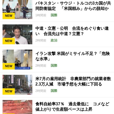
パキスタン・サウジ・トルコの3カ国が共
同防衛協定 「米国頼み」からの脱却か
国際
1時間前
NEW
中道・立憲・公明 合流をめぐり食い違
い 合流先は中道？立憲？
政治
2時間前
NEW
イラン攻撃 米国がミサイル不足？「危険
な水準」
国際
2時間前
NEW
米7月の雇用統計 非農業部門の就業者数
2.3万人減 市場予想を大幅に下回る
国際
2時間前
NEW
食料自給率37％ 過去最低に コメなど
値上がりで生産額ベースは上昇