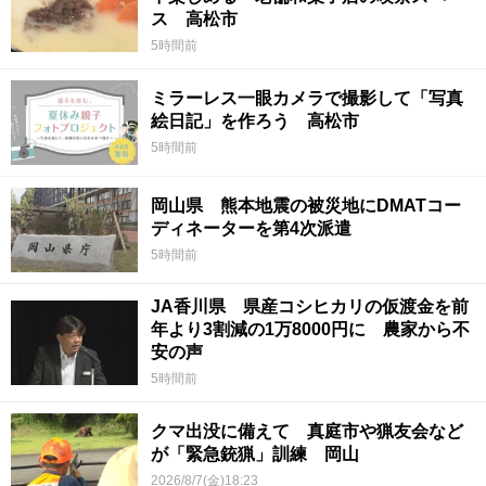
ス 高松市
5時間前
ミラーレス一眼カメラで撮影して「写真
絵日記」を作ろう 高松市
5時間前
岡山県 熊本地震の被災地にDMATコー
ディネーターを第4次派遣
5時間前
JA香川県 県産コシヒカリの仮渡金を前
年より3割減の1万8000円に 農家から不
安の声
5時間前
クマ出没に備えて 真庭市や猟友会など
が「緊急銃猟」訓練 岡山
2026/8/7(金)18:23