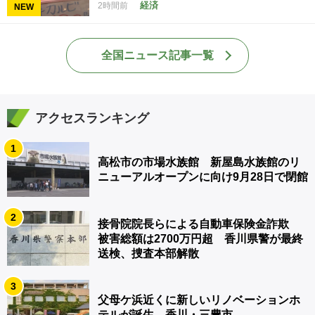
経済
2時間前
NEW
全国ニュース記事一覧
アクセスランキング
1
高松市の市場水族館 新屋島水族館のリ
ニューアルオープンに向け9月28日で閉館
2
接骨院院長らによる自動車保険金詐欺
被害総額は2700万円超 香川県警が最終
送検、捜査本部解散
3
父母ケ浜近くに新しいリノベーションホ
テルが誕生 香川・三豊市