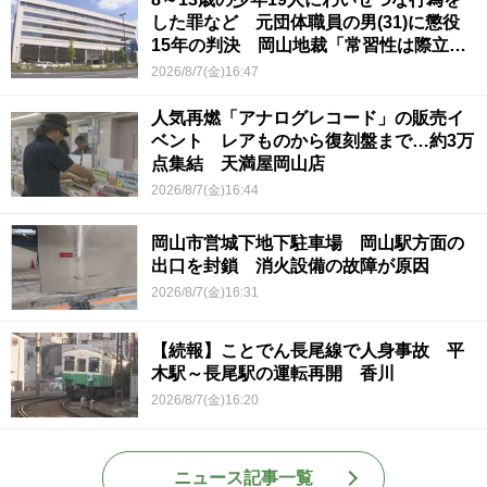
した罪など 元団体職員の男(31)に懲役
15年の判決 岡山地裁「常習性は際立っ
ていて被害結果も非常に重い」
2026/8/7(金)16:47
人気再燃「アナログレコード」の販売イ
ベント レアものから復刻盤まで…約3万
点集結 天満屋岡山店
2026/8/7(金)16:44
岡山市営城下地下駐車場 岡山駅方面の
出口を封鎖 消火設備の故障が原因
2026/8/7(金)16:31
【続報】ことでん長尾線で人身事故 平
木駅～長尾駅の運転再開 香川
2026/8/7(金)16:20
ニュース記事一覧