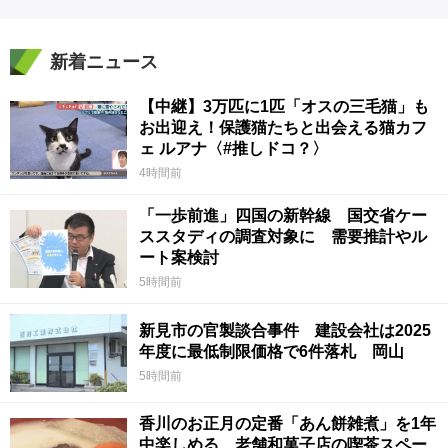
新着ニュース
【中継】3万匹に1匹「オスの三毛猫」も
お出迎え！保護猫たちと出会える猫カフ
ェ ルアナ〈#推しドコ？〉
4時間前
「一歩前進」四国の新幹線 国交省ケー
ススタディの調査対象に 需要推計やル
ート案検討
5時間前
新見市の官製談合事件 建設会社は2025
年度に最低制限価格で6件落札 岡山
5時間前
香川のお正月の定番「あん餅雑煮」を1年
中楽しめる 老舗和菓子店の喫茶スペー