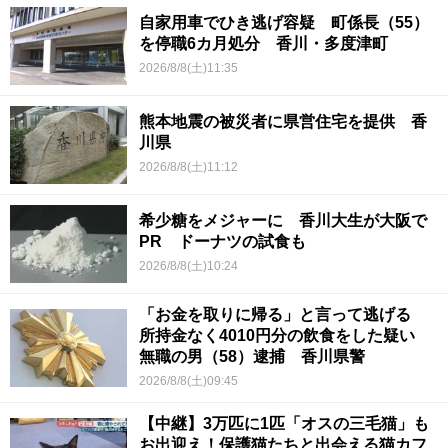
自家用車でひき逃げ容疑 町係長（55）
を停職6カ月処分 香川・多度津町
2026/8/8(土)11:35
熊本地震の被災者に県営住宅を提供 香
川県
2026/8/8(土)11:12
希少糖をメジャーに 香川大生が大阪で
PR ドーナツの試食も
2026/8/8(土)10:24
「お金を取りに帰る」と言って逃げる
所持金なく4010円分の飲食をした疑い
無職の男（58）逮捕 香川県警
2026/8/8(土)09:45
【中継】3万匹に1匹「オスの三毛猫」も
お出迎え！保護猫たちと出会える猫カフ