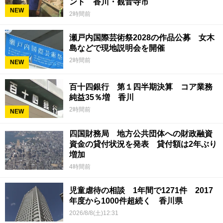
ント 香川・観音寺市
NEW
2時間前
瀬戸内国際芸術祭2028の作品公募 女木
島などで現地説明会を開催
2時間前
NEW
百十四銀行 第１四半期決算 コア業務
純益35％増 香川
2時間前
NEW
四国財務局 地方公共団体への財政融資
資金の貸付状況を発表 貸付額は2年ぶり
増加
4時間前
児童虐待の相談 1年間で1271件 2017
年度から1000件超続く 香川県
2026/8/8(土)12:31