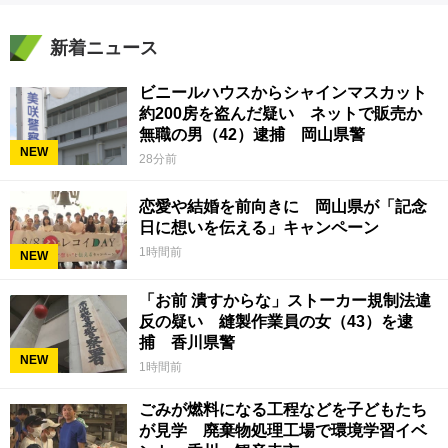
新着ニュース
ビニールハウスからシャインマスカット
約200房を盗んだ疑い ネットで販売か
無職の男（42）逮捕 岡山県警
NEW
28分前
恋愛や結婚を前向きに 岡山県が「記念
日に想いを伝える」キャンペーン
1時間前
NEW
「お前 潰すからな」ストーカー規制法違
反の疑い 縫製作業員の女（43）を逮
捕 香川県警
NEW
1時間前
ごみが燃料になる工程などを子どもたち
が見学 廃棄物処理工場で環境学習イベ