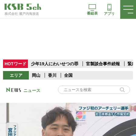
番組表
アプリ
株式会社 瀬戸内海放送
HOTワード
少年19人にわいせつの罪
官製談合事件続報
緊急
エリア
岡山
香川
全国
ニュース