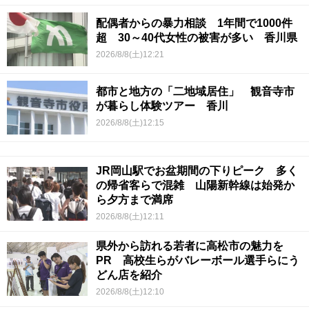
配偶者からの暴力相談 1年間で1000件
超 30～40代女性の被害が多い 香川県
2026/8/8(土)12:21
都市と地方の「二地域居住」 観音寺市
が暮らし体験ツアー 香川
2026/8/8(土)12:15
JR岡山駅でお盆期間の下りピーク 多く
の帰省客らで混雑 山陽新幹線は始発か
ら夕方まで満席
2026/8/8(土)12:11
県外から訪れる若者に高松市の魅力を
PR 高校生らがバレーボール選手らにう
どん店を紹介
2026/8/8(土)12:10