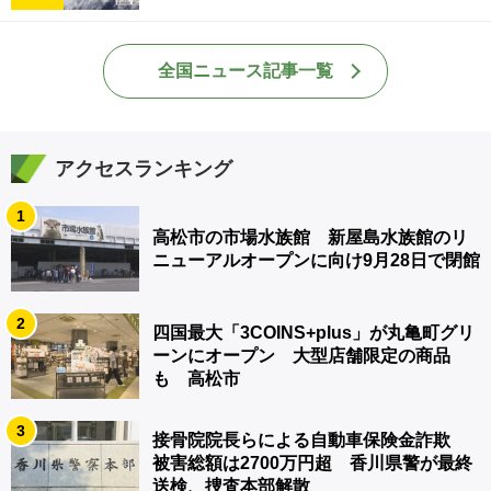
全国ニュース記事一覧
アクセスランキング
1
高松市の市場水族館 新屋島水族館のリ
ニューアルオープンに向け9月28日で閉館
2
四国最大「3COINS+plus」が丸亀町グリ
ーンにオープン 大型店舗限定の商品
も 高松市
3
接骨院院長らによる自動車保険金詐欺
被害総額は2700万円超 香川県警が最終
送検、捜査本部解散