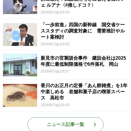
ェ ルアナ〈#推しドコ？〉
2026/8/7(金)19:54
「一歩前進」四国の新幹線 国交省ケー
ススタディの調査対象に 需要推計やル
ート案検討
2026/8/7(金)19:02
新見市の官製談合事件 建設会社は2025
年度に最低制限価格で6件落札 岡山
2026/8/7(金)18:57
香川のお正月の定番「あん餅雑煮」を1年
中楽しめる 老舗和菓子店の喫茶スペー
ス 高松市
2026/8/7(金)18:45
ニュース記事一覧