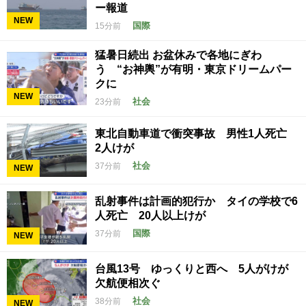
ー報道
NEW
国際
15分前
猛暑日続出 お盆休みで各地にぎわ
う “お神輿”が有明・東京ドリームパー
クに
NEW
社会
23分前
東北自動車道で衝突事故 男性1人死亡
2人けが
社会
37分前
NEW
乱射事件は計画的犯行か タイの学校で6
人死亡 20人以上けが
国際
37分前
NEW
台風13号 ゆっくりと西へ 5人がけが
欠航便相次ぐ
社会
38分前
NEW