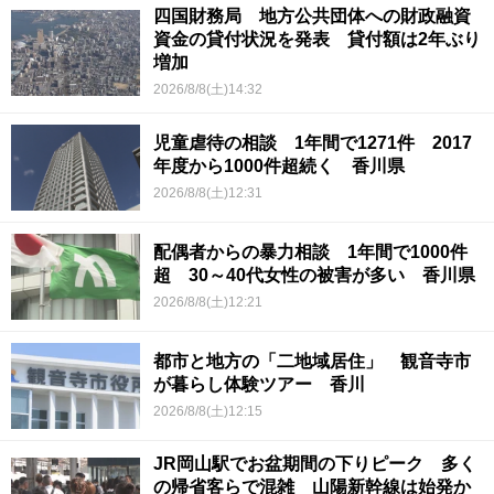
四国財務局 地方公共団体への財政融資
資金の貸付状況を発表 貸付額は2年ぶり
増加
2026/8/8(土)14:32
児童虐待の相談 1年間で1271件 2017
年度から1000件超続く 香川県
2026/8/8(土)12:31
配偶者からの暴力相談 1年間で1000件
超 30～40代女性の被害が多い 香川県
2026/8/8(土)12:21
都市と地方の「二地域居住」 観音寺市
が暮らし体験ツアー 香川
2026/8/8(土)12:15
JR岡山駅でお盆期間の下りピーク 多く
の帰省客らで混雑 山陽新幹線は始発か