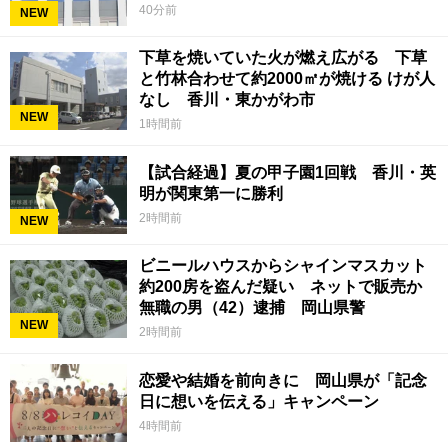
40分前
NEW
下草を焼いていた火が燃え広がる 下草
と竹林合わせて約2000㎡が焼ける けが人
なし 香川・東かがわ市
NEW
1時間前
【試合経過】夏の甲子園1回戦 香川・英
明が関東第一に勝利
2時間前
NEW
ビニールハウスからシャインマスカット
約200房を盗んだ疑い ネットで販売か
無職の男（42）逮捕 岡山県警
NEW
2時間前
恋愛や結婚を前向きに 岡山県が「記念
日に想いを伝える」キャンペーン
4時間前