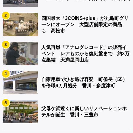
2
四国最大「3COINS+plus」が丸亀町グリ
ーンにオープン 大型店舗限定の商品
も 高松市
3
人気再燃「アナログレコード」の販売イ
ベント レアものから復刻盤まで…約3万
点集結 天満屋岡山店
4
自家用車でひき逃げ容疑 町係長（55）
を停職6カ月処分 香川・多度津町
5
父母ケ浜近くに新しいリノベーションホ
テルが誕生 香川・三豊市