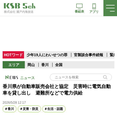
番組表
アプリ
株式会社 瀬戸内海放送
HOTワード
少年19人にわいせつの罪
官製談合事件続報
緊急
エリア
岡山
香川
全国
ニュース
香川県が自動車販売会社と協定 災害時に電気自動
車を貸し出し 避難所などで電力供給
2026/5/28 12:17
香川
災害・防災
生活・話題