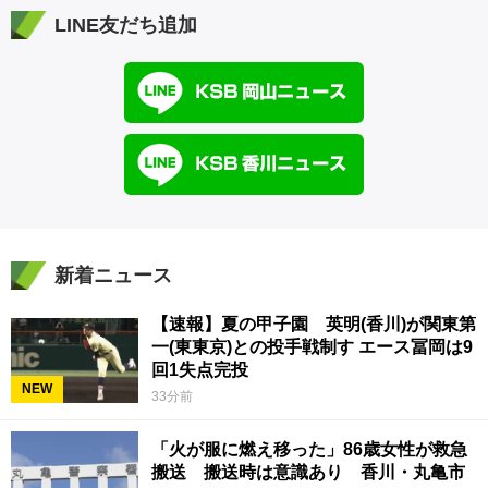
LINE友だち追加
新着ニュース
【速報】夏の甲子園 英明(香川)が関東第
一(東東京)との投手戦制す エース冨岡は9
回1失点完投
NEW
33分前
「火が服に燃え移った」86歳女性が救急
搬送 搬送時は意識あり 香川・丸亀市