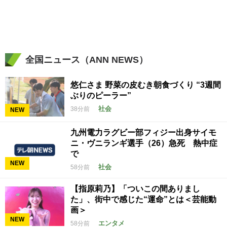
全国ニュース（ANN NEWS）
悠仁さま 野菜の皮むき朝食づくり “3週間
ぶりのピーラー”
社会
38分前
NEW
九州電力ラグビー部フィジー出身サイモ
ニ・ヴニランギ選手（26）急死 熱中症
で
NEW
社会
58分前
【指原莉乃】「ついこの間ありまし
た」、街中で感じた“運命”とは＜芸能動
画＞
NEW
エンタメ
58分前