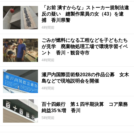
「お前 潰すからな」ストーカー規制法違
反の疑い 縫製作業員の女（43）を逮
捕 香川県警
4時間前
ごみが燃料になる工程などを子どもたち
が見学 廃棄物処理工場で環境学習イベ
ント 香川・観音寺市
4時間前
瀬戸内国際芸術祭2028の作品公募 女木
島などで現地説明会を開催
4時間前
百十四銀行 第１四半期決算 コア業務
純益35％増 香川
5時間前