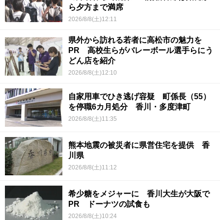
ら夕方まで満席
2026/8/8(土)12:11
県外から訪れる若者に高松市の魅力を
PR 高校生らがバレーボール選手らにう
どん店を紹介
2026/8/8(土)12:10
自家用車でひき逃げ容疑 町係長（55）
を停職6カ月処分 香川・多度津町
2026/8/8(土)11:35
熊本地震の被災者に県営住宅を提供 香
川県
2026/8/8(土)11:12
希少糖をメジャーに 香川大生が大阪で
PR ドーナツの試食も
2026/8/8(土)10:24