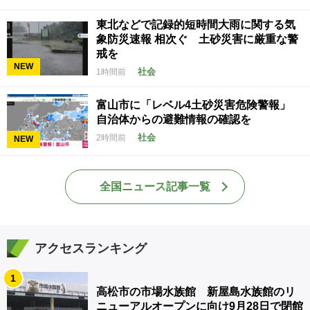
東北などで記録的短時間大雨に関する気
象防災速報 相次ぐ 土砂災害に厳重な警
戒を
NEW
社会
1時間前
富山市に「レベル4土砂災害危険警報」
自治体からの避難情報の確認を
社会
2時間前
NEW
全国ニュース記事一覧
アクセスランキング
1
高松市の市場水族館 新屋島水族館のリ
ニューアルオープンに向け9月28日で閉館