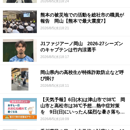
2026/8/5(水)18:24
熊本の被災地での活動を総社市の職員が
報告 岡山【熊本で最大震度7】
2026/8/5(水)18:21
J1ファジアーノ岡山 2026-27シーズン
のキャプテンは竹内涼選手
2026/8/5(水)18:17
岡山県内の高校生が特殊詐欺防止など呼
び掛け
2026/8/5(水)18:11
【天気予報】6日(木)は津山市で38℃ 岡
山市と高松市は36℃予想…熱中症対策
を 9日(日)にいったん猛烈な暑さ落ち着
くか
2026/8/5(水)18:09