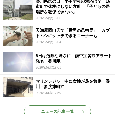
香川県民の日 小中学校の対応は？ 16
市町で休校にしない方針 「子どもの居
場所を確保できない」
2026/8/5(水)18:06
天満屋岡山店で「世界の昆虫展」 カブ
トムシにタッチできるコーナーも
2026/8/5(水)18:04
6日は危険な暑さに 熱中症警戒アラート
発表 香川県
2026/8/5(水)18:01
マリンレジャー中に女性が足を負傷 香
川・多度津町沖
2026/8/5(水)17:50
ニュース記事一覧