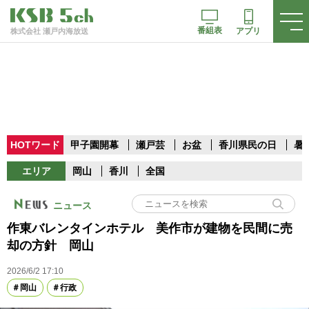
番組表
アプリ
株式会社 瀬戸内海放送
HOTワード
甲子園開幕
瀬戸芸
お盆
香川県民の日
暑
エリア
岡山
香川
全国
ニュース
作東バレンタインホテル 美作市が建物を民間に売
却の方針 岡山
2026/6/2 17:10
岡山
行政