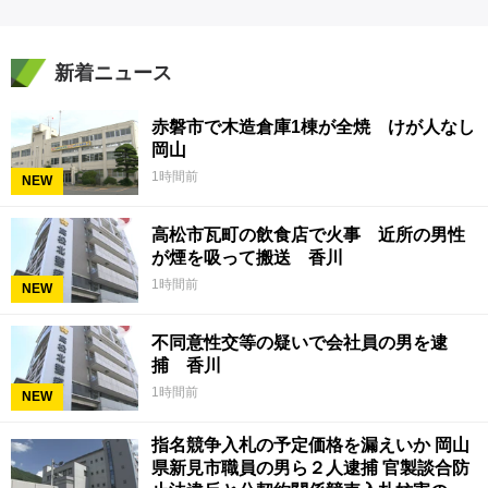
新着ニュース
赤磐市で木造倉庫1棟が全焼 けが人なし
岡山
1時間前
NEW
高松市瓦町の飲食店で火事 近所の男性
が煙を吸って搬送 香川
1時間前
NEW
不同意性交等の疑いで会社員の男を逮
捕 香川
1時間前
NEW
指名競争入札の予定価格を漏えいか 岡山
県新見市職員の男ら２人逮捕 官製談合防