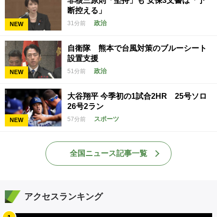
非核三原則「堅持」も 安保3文書は「予
断控える」
政治
31分前
NEW
自衛隊 熊本で台風対策のブルーシート
設置支援
政治
51分前
NEW
大谷翔平 今季初の1試合2HR 25号ソロ
26号2ラン
スポーツ
57分前
NEW
全国ニュース記事一覧
アクセスランキング