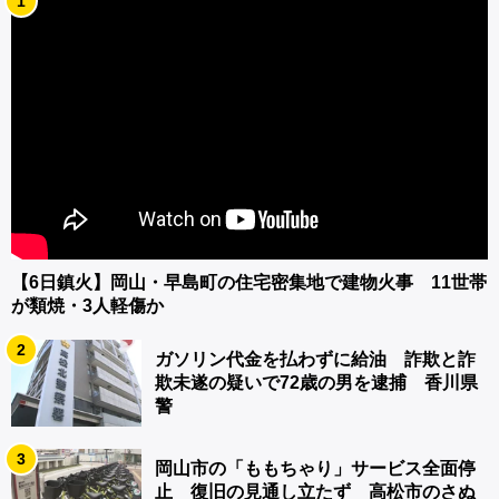
1
【6日鎮火】岡山・早島町の住宅密集地で建物火事 11世帯
が類焼・3人軽傷か
2
ガソリン代金を払わずに給油 詐欺と詐
欺未遂の疑いで72歳の男を逮捕 香川県
警
3
岡山市の「ももちゃり」サービス全面停
止 復旧の見通し立たず 高松市のさぬ