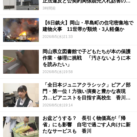
止法違反と公契約関係競売入札妨害の疑
い
3時間前
【6日鎮火】岡山・早島町の住宅密集地で
建物火事 11世帯が類焼・3人軽傷か
2026/8/5(水)21:33
岡山県立図書館で子どもたちが本の保護
作業・修理に挑戦 「汚さないように本
を読みたい」
2026/8/5(水)19:58
「全日本ジュニアクラシック」ピアノ部
門・第一位！力強い演奏と豊かな表現
力…ピアニストを目指す高校生 香川
【青春のキセキ】
2026/8/5(水)19:14
お盆どうする？ 長引く物価高が「帰
省」にも影響 自宅で過ごす人向けに新
たなサービスも 香川