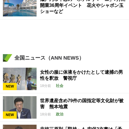
開業36周年イベント 花火やシャボン玉
ショーなど
全国ニュース（ANN NEWS）
女性の服に体液をかけたとして逮捕の男
性を釈放 警視庁
社会
18分前
NEW
世界遺産含め79件の国指定等文化財が被
害 熊本地震
政治
18分前
NEW