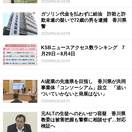
2026/8/5(水)19:06
ガソリン代金を払わずに給油 詐欺と詐
欺未遂の疑いで72歳の男を逮捕 香川県
警
2026/8/5(水)18:59
KSBニュースアクセス数ランキング 7
月29日～8月4日
2026/8/5(水)18:44
AI産業の先進県を目指し 香川県が共同
事業体「コンソーシアム」設立 「追い
ついていかないと発展はない」
2026/8/5(水)18:25
元ALTの生徒へのわいせつ容疑 香川県
教委は被害把握も警察に相談せず…対応
検証へ