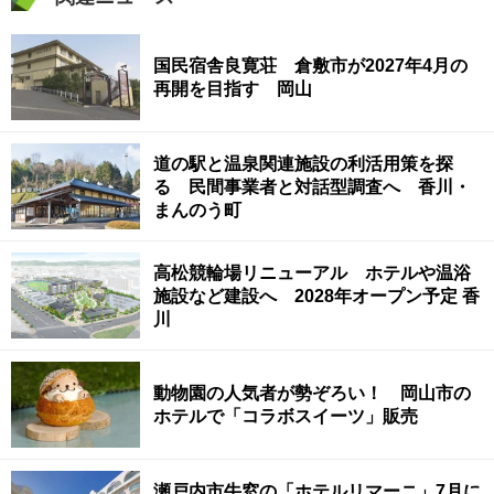
国民宿舎良寛荘 倉敷市が2027年4月の
再開を目指す 岡山
道の駅と温泉関連施設の利活用策を探
る 民間事業者と対話型調査へ 香川・
まんのう町
高松競輪場リニューアル ホテルや温浴
施設など建設へ 2028年オープン予定 香
川
動物園の人気者が勢ぞろい！ 岡山市の
ホテルで「コラボスイーツ」販売
瀬戸内市牛窓の「ホテルリマーニ」7月に