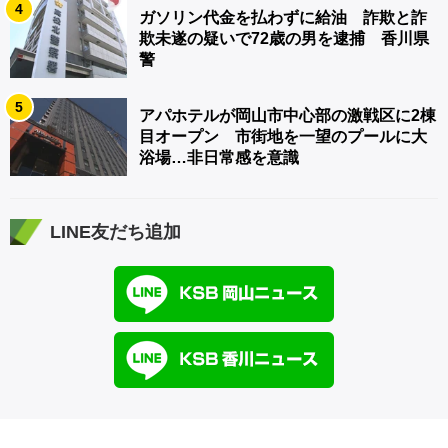
4
ガソリン代金を払わずに給油 詐欺と詐
欺未遂の疑いで72歳の男を逮捕 香川県
警
5
アパホテルが岡山市中心部の激戦区に2棟
目オープン 市街地を一望のプールに大
浴場…非日常感を意識
LINE友だち追加