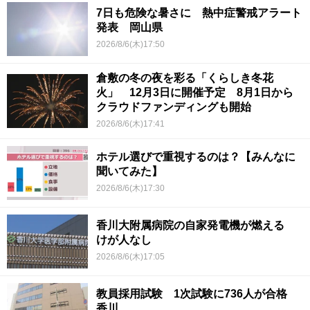
7日も危険な暑さに 熱中症警戒アラート
発表 岡山県
2026/8/6(木)17:50
倉敷の冬の夜を彩る「くらしき冬花
火」 12月3日に開催予定 8月1日から
クラウドファンディングも開始
2026/8/6(木)17:41
ホテル選びで重視するのは？【みんなに
聞いてみた】
2026/8/6(木)17:30
香川大附属病院の自家発電機が燃える
けが人なし
2026/8/6(木)17:05
教員採用試験 1次試験に736人が合格
香川