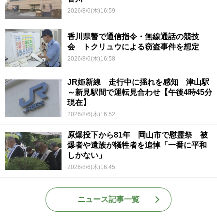
2026/8/6(木)16:59
香川県警で通信指令・無線通話の競技
会 トクリュウによる窃盗事件を想定
2026/8/6(木)16:58
JR姫新線 走行中に揺れを感知 津山駅
～新見駅間で運転見合わせ【午後4時45分
現在】
2026/8/6(木)16:52
原爆投下から81年 岡山市で慰霊祭 被
爆者や遺族が犠牲者を追悼「一番に平和
しかない」
2026/8/6(木)16:45
ニュース記事一覧