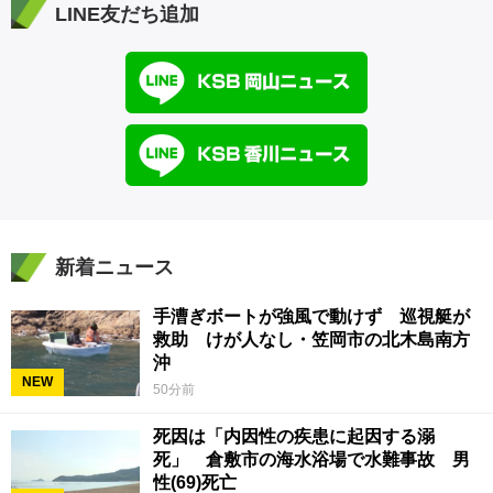
LINE友だち追加
新着ニュース
手漕ぎボートが強風で動けず 巡視艇が
救助 けが人なし・笠岡市の北木島南方
沖
NEW
50分前
死因は「内因性の疾患に起因する溺
死」 倉敷市の海水浴場で水難事故 男
性(69)死亡