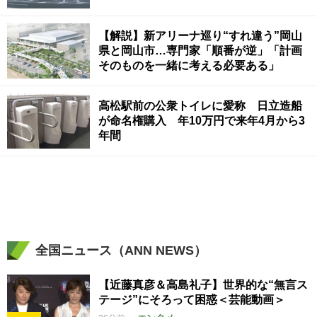
【解説】新アリーナ巡り“すれ違う”岡山
県と岡山市…専門家「順番が逆」「計画
そのものを一緒に考える必要ある」
高松駅前の公衆トイレに愛称 日立造船
が命名権購入 年10万円で来年4月から3
年間
全国ニュース（ANN NEWS）
【近藤真彦＆高島礼子】世界的な“無言ス
テージ”にそろって困惑＜芸能動画＞