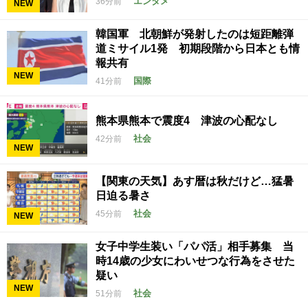
エンタメ
36分前
NEW
韓国軍 北朝鮮が発射したのは短距離弾
道ミサイル1発 初期段階から日本とも情
報共有
NEW
国際
41分前
熊本県熊本で震度4 津波の心配なし
社会
42分前
NEW
【関東の天気】あす暦は秋だけど…猛暑
日迫る暑さ
社会
45分前
NEW
女子中学生装い「パパ活」相手募集 当
時14歳の少女にわいせつな行為をさせた
疑い
NEW
社会
51分前