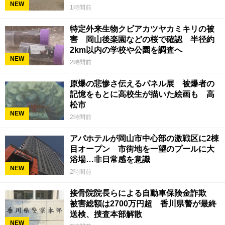
NEW
1時間前
特定外来生物クビアカツヤカミキリの被
害 岡山後楽園などの桜で確認 半径約
2km以内の学校や公園を調査へ
NEW
2時間前
原爆の悲惨さ伝えるパネル展 被爆者の
記憶をもとに高校生が描いた絵画も 高
松市
NEW
2時間前
アパホテルが岡山市中心部の激戦区に2棟
目オープン 市街地を一望のプールに大
浴場…非日常感を意識
NEW
2時間前
接骨院院長らによる自動車保険金詐欺
被害総額は2700万円超 香川県警が最終
送検、捜査本部解散
NEW