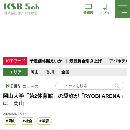
番組表
アプリ
株式会社 瀬戸内海放送
HOTワード
予定価格漏えいか
最低賃金引き上げ
アパホテル
エリア
岡山
香川
全国
ニュース
岡山大学「第2体育館」の愛称が「RYOBI ARENA」
に 岡山
2026/6/4 15:15
岡山
社会
教育