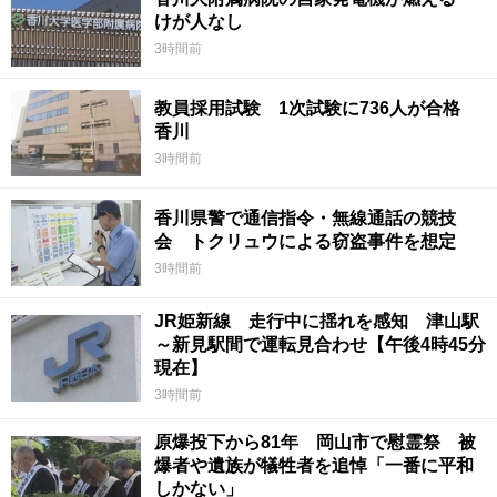
けが人なし
3時間前
教員採用試験 1次試験に736人が合格
香川
3時間前
香川県警で通信指令・無線通話の競技
会 トクリュウによる窃盗事件を想定
3時間前
JR姫新線 走行中に揺れを感知 津山駅
～新見駅間で運転見合わせ【午後4時45分
現在】
3時間前
原爆投下から81年 岡山市で慰霊祭 被
爆者や遺族が犠牲者を追悼「一番に平和
しかない」