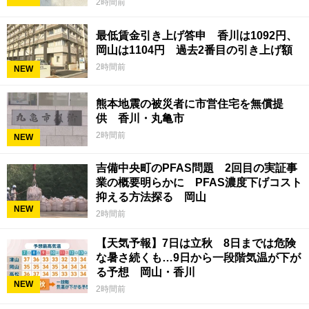
2時間前
最低賃金引き上げ答申 香川は1092円、
岡山は1104円 過去2番目の引き上げ額
2時間前
NEW
熊本地震の被災者に市営住宅を無償提
供 香川・丸亀市
2時間前
NEW
吉備中央町のPFAS問題 2回目の実証事
業の概要明らかに PFAS濃度下げコスト
抑える方法探る 岡山
NEW
2時間前
【天気予報】7日は立秋 8日までは危険
な暑さ続くも…9日から一段階気温が下が
る予想 岡山・香川
NEW
2時間前