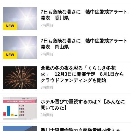
7日も危険な暑さに 熱中症警戒アラート
発表 香川県
2時間前
NEW
7日も危険な暑さに 熱中症警戒アラート
発表 岡山県
2時間前
NEW
倉敷の冬の夜を彩る「くらしき冬花
火」 12月3日に開催予定 8月1日から
クラウドファンディングも開始
3時間前
ホテル選びで重視するのは？【みんなに
聞いてみた】
3時間前
香川大附属病院の自家発電機が燃える