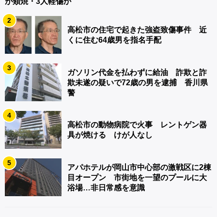
が類焼・3人軽傷か
2
高松市の住宅で起きた強盗致傷事件 近
くに住む64歳男を指名手配
3
ガソリン代金を払わずに給油 詐欺と詐
欺未遂の疑いで72歳の男を逮捕 香川県
警
4
高松市の動物病院で火事 レントゲン器
具が焼ける けが人なし
5
アパホテルが岡山市中心部の激戦区に2棟
目オープン 市街地を一望のプールに大
浴場…非日常感を意識