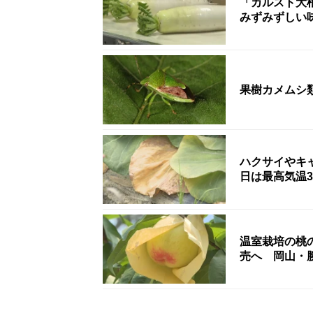
「カルスト大
みずみずしい
果樹カメムシ
ハクサイやキ
日は最高気温
温室栽培の桃
売へ 岡山・