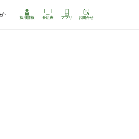
紹介
採用情報
番組表
アプリ
お問合せ
ももちゃり停止