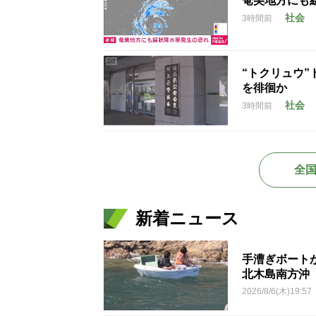
奄美地方にも
社会
3時間前
“トクリュウ
を徘徊か
社会
3時間前
全
新着ニュース
手漕ぎボート
北木島南方沖
2026/8/6(木)19:57