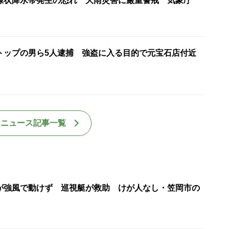
線状降水帯発生の恐れ 大雨災害に厳重警戒 気象庁
”トップの男ら5人逮捕 強盗に入る目的で元宝石店付近
国ニュース記事一覧
が強風で動けず 巡視艇が救助 けが人なし・笠岡市の