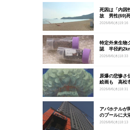
死因は「内因
故 男性(69)
2026/8/6(木)19:16
特定外来生物
認 半径約2
2026/8/6(木)18:33
原爆の悲惨さ
絵画も 高松
2026/8/6(木)18:31
アパホテルが
のプールに大
2026/8/6(木)18:13