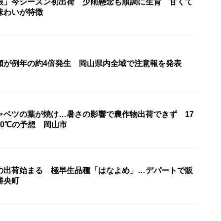
根」今シーズン初出荷 少雨懸念も順調に生育 甘くて
味わいが特徴
類が例年の約4倍発生 岡山県内全域で注意報を発表
ャベツの葉が焼け…暑さの影響で農作物出荷できず 17
30℃の予想 岡山市
の出荷始まる 極早生品種「はなよめ」…デパートで販
勝央町