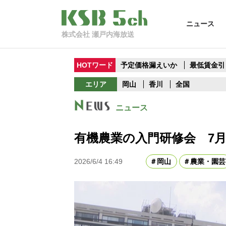
ニュース
株式会社 瀬戸内海放送
HOTワード
予定価格漏えいか
最低賃金引
エリア
岡山
香川
全国
ニュース
有機農業の入門研修会 7月
2026/6/4 16:49
岡山
農業・園芸