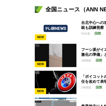
全国ニュース（ANN N
台北中心への
統も訓練視察
国際
54分前
NEW
フーシ派がイ
激化の準備」
国際
1時間前
NEW
「ボイコット
任を改めて表
国際
1時間前
NEW