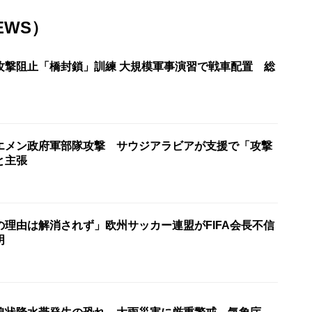
EWS）
攻撃阻止「橋封鎖」訓練 大規模軍事演習で戦車配置 総
エメン政府軍部隊攻撃 サウジアラビアが支援で「攻撃
と主張
の理由は解消されず」欧州サッカー連盟がFIFA会長不信
明