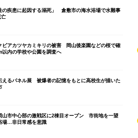
性の疾患に起因する溺死」 倉敷市の海水浴場で水難事
死亡
クビアカツヤカミキリの被害 岡山後楽園などの桜で確
km以内の学校や公園を調査へ
伝えるパネル展 被爆者の記憶をもとに高校生が描いた
市
岡山市中心部の激戦区に2棟目オープン 市街地を一望
浴場…非日常感を意識