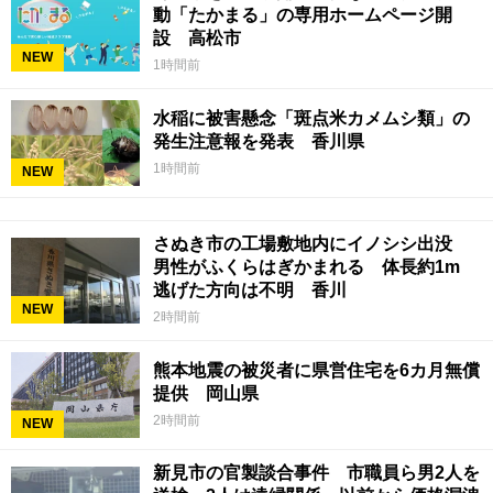
動「たかまる」の専用ホームページ開
設 高松市
NEW
1時間前
水稲に被害懸念「斑点米カメムシ類」の
発生注意報を発表 香川県
1時間前
NEW
さぬき市の工場敷地内にイノシシ出没
男性がふくらはぎかまれる 体長約1m
逃げた方向は不明 香川
NEW
2時間前
熊本地震の被災者に県営住宅を6カ月無償
提供 岡山県
2時間前
NEW
新見市の官製談合事件 市職員ら男2人を