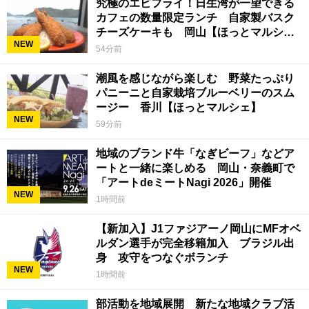
究極のエビフライ！日生湾が一望できる
カフェの数量限定ランチ 自家製バスク
チーズケーキも 岡山【ほっとマルシ
NEW
ェ】
54分前
潮風を感じながら楽しむ 野菜たっぷり
パニーニと自家栽培ブルーベリーのスム
ージー 香川【ほっとマルシェ】
NEW
59分前
地域のブランド牛「なぎビーフ」などア
ートと一緒に楽しめる 岡山・奈義町で
「アートdeミートNagi 2026」開催
NEW
1時間前
【新加入】J1ファジアーノ岡山にMFオベ
ルダン選手が完全移籍加入 ブラジル出
身 攻守をつなぐボランチ
NEW
1時間前
部活動を地域展開 新たな地域クラブ活