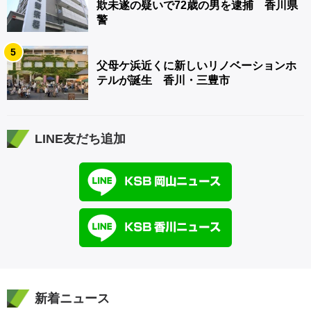
欺未遂の疑いで72歳の男を逮捕 香川県
警
5
父母ケ浜近くに新しいリノベーションホ
テルが誕生 香川・三豊市
LINE友だち追加
新着ニュース