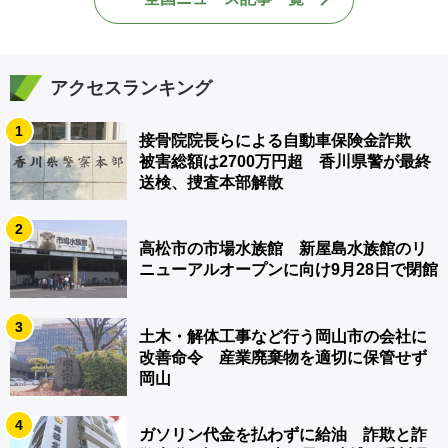
アクセスランキング
1
接骨院院長らによる自動車保険金詐欺
被害総額は2700万円超 香川県警が最終
送検、捜査本部解散
2
高松市の市場水族館 新屋島水族館のリ
ニューアルオープンに向け9月28日で閉館
3
土木・解体工事など行う岡山市の会社に
改善命令 産業廃棄物を適切に保管せず
岡山
4
ガソリン代金を払わずに給油 詐欺と詐