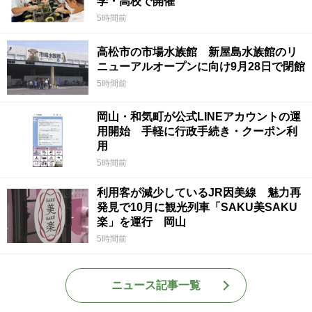
学・高校で開催
5時間前
高松市の市場水族館 新屋島水族館のリ
ニューアルオープンに向け9月28日で閉館
5時間前
岡山・和気町が公式LINEアカウントの運
用開始 手軽に行政手続き・クーポン利
用
5時間前
利用客が減少しているJR因美線 魅力再
発見で10月に観光列車「SAKU美SAKU
楽」を運行 岡山
5時間前
ニュース記事一覧