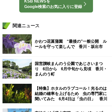
KSB NEWSを
Google検索のお気に入りに登録
関連ニュース
かわつ花菖蒲園 “最後の”一般公開 ル
ールを守って楽しんで 香川・坂出市
国営讃岐まんのう公園であじさいまつ
り 6日から 6月中旬から見頃 香川・
まんのう町
【特集】ホタルのラブコール！光るのは
結婚の確率を上げるため 虫の専門家に
聞いてみた 6月4日は「虫の日」 香川