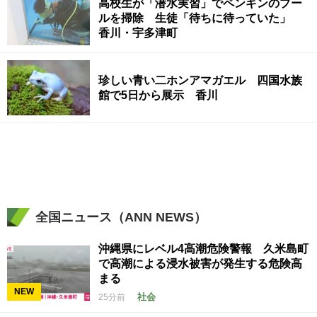
高校生が「潜水実習」でペンギンのプー
ルを掃除 生徒「待ちに待っていた」
香川・宇多津町
珍しい青い二ホンアマガエル 四国水族
館で5日から展示 香川
全国ニュース（ANN NEWS）
沖縄県にレベル4高潮危険警報 久米島町
で高潮による浸水被害が発生する危険高
まる
NEW
社会
25分前