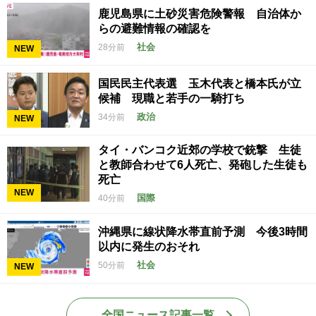
鹿児島県に土砂災害危険警報 自治体か
らの避難情報の確認を
社会
28分前
NEW
国民民主代表選 玉木代表と橋本氏が立
候補 現職と若手の一騎打ち
政治
34分前
NEW
タイ・バンコク近郊の学校で銃撃 生徒
と教師合わせて6人死亡、発砲した生徒も
死亡
NEW
国際
40分前
沖縄県に線状降水帯直前予測 今後3時間
以内に発生のおそれ
社会
50分前
NEW
全国ニュース記事一覧