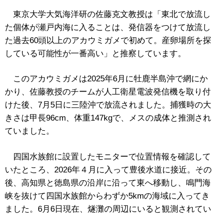
東京大学
大気海洋研の佐藤克文教授は「東北で放流し
た個体が瀬戸内海に入ることは、発信器をつけて放流し
た過去60頭以上のアカウミガメで初めて。産卵場所を探
している可能性が一番高い」と推察しています。
このアカウミガメは2025年6月に牡鹿半島沖で網にか
かり、佐藤教授のチームが人工衛星電波発信機を取り付
けた後、7月5日に三陸沖で放流されました。捕獲時の大
きさは甲長96cm、体重147kgで、メスの成体と推測され
ていました。
四国水族館に設置したモニターで位置情報を確認して
いたところ、2026年４月に入って豊後水道に接近。その
後、高知県と徳島県の沿岸に沿って東へ移動し、鳴門海
峡を抜けて四国水族館からわずか5kmの海域に入ってき
ました。6月6日現在、燧灘の周辺にいると観測されてい