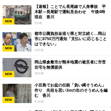
【速報】ことでん長尾線で人身事故 平
木駅～長尾駅で運転見合わせ 午後4時
現在 香川
NEW
5分前
都市公園負担金巡り県と対立続く…岡山
市に8750万円通知「支払いに応じること
はできない」
NEW
10分前
岡山県倉敷市が熊本地震の被災者に市営
住宅を無償提供
36分前
NEW
小豆島でお盆の伝統「負い縄そうめん」
作り 先祖を思い3mの生のそうめんを編
む 香川
NEW
41分前