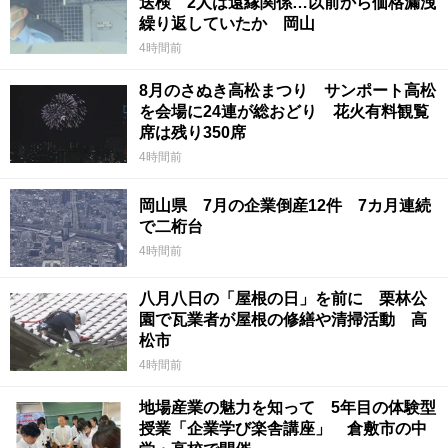
送検 2人は遠縁関係…以前から価格漏洩
繰り返していたか 岡山
4時間前
8月のさぬき高松まつり サンポート高松
を会場に24連が総おどり 花火有料観覧
席は残り350席
4時間前
岡山県 7月の企業倒産12件 7カ月連続
で二桁台
4時間前
八月八日の「屋根の日」を前に 栗林公
園で瓦業者が屋根の修繕や清掃活動 高
松市
4時間前
地場産業の魅力を知って 5年目の体験型
授業「企業学び楽舎講座」 倉敷市の中