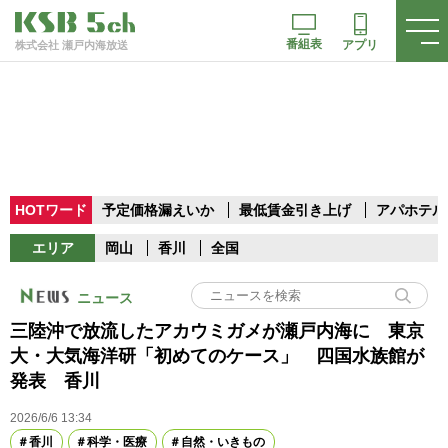
番組表
アプリ
株式会社 瀬戸内海放送
HOTワード
予定価格漏えいか
最低賃金引き上げ
アパホテル
エリア
岡山
香川
全国
ニュース
三陸沖で放流したアカウミガメが瀬戸内海に 東京
大・大気海洋研「初めてのケース」 四国水族館が
発表 香川
2026/6/6 13:34
香川
科学・医療
自然・いきもの