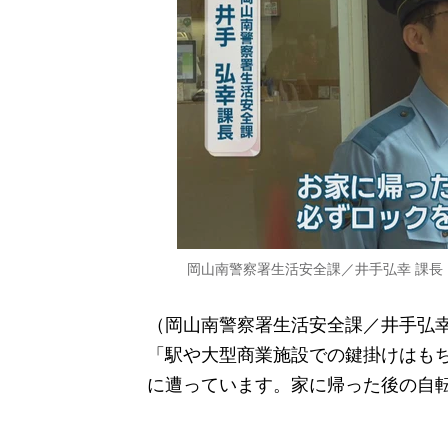
岡山南警察署生活安全課／井手弘幸 課長
（岡山南警察署生活安全課／井手弘幸
「駅や大型商業施設での鍵掛けはも
に遭っています。家に帰った後の自