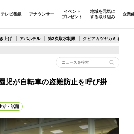
イベント
地域を元気に
テレビ番組
アナウンサー
企業
プレゼント
する取り組み
き上げ
アパホテル
第2次取水制限
クビアカツヤカミキリ
 園児が自転車の盗難防止を呼び掛
生活・話題