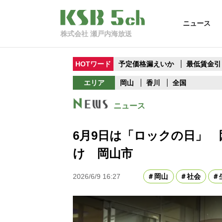
ニュース
株式会社 瀬戸内海放送
HOTワード
予定価格漏えいか
最低賃金引
エリア
岡山
香川
全国
ニュース
6月9日は「ロックの日」
け 岡山市
2026/6/9 16:27
岡山
社会