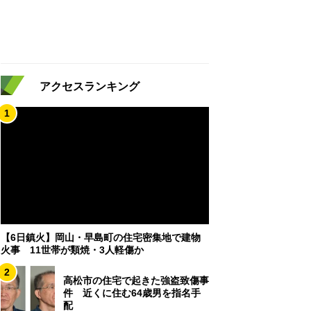
アクセスランキング
1
【6日鎮火】岡山・早島町の住宅密集地で建物
火事 11世帯が類焼・3人軽傷か
2
高松市の住宅で起きた強盗致傷事
件 近くに住む64歳男を指名手
配