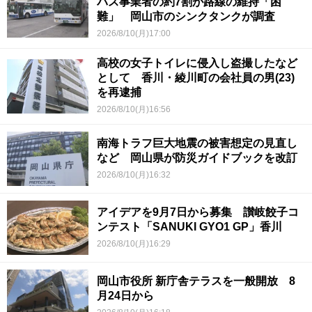
バス事業者の約7割が路線の維持「困
難」 岡山市のシンクタンクが調査
2026/8/10(月)17:00
高校の女子トイレに侵入し盗撮したなど
として 香川・綾川町の会社員の男(23)
を再逮捕
2026/8/10(月)16:56
南海トラフ巨大地震の被害想定の見直し
など 岡山県が防災ガイドブックを改訂
2026/8/10(月)16:32
アイデアを9月7日から募集 讃岐餃子コ
ンテスト「SANUKI GYO1 GP」香川
2026/8/10(月)16:29
岡山市役所 新庁舎テラスを一般開放 8
月24日から