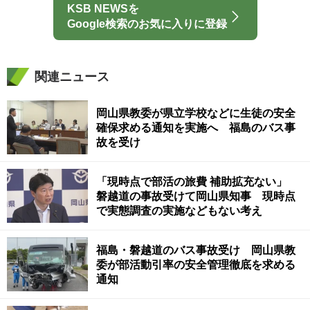
KSB NEWSを
Google検索のお気に入りに登録
関連ニュース
岡山県教委が県立学校などに生徒の安全
確保求める通知を実施へ 福島のバス事
故を受け
「現時点で部活の旅費 補助拡充ない」
磐越道の事故受けて岡山県知事 現時点
で実態調査の実施などもない考え
福島・磐越道のバス事故受け 岡山県教
委が部活動引率の安全管理徹底を求める
通知