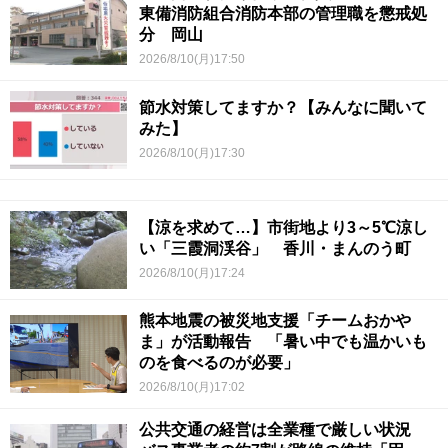
東備消防組合消防本部の管理職を懲戒処
分 岡山
2026/8/10(月)17:50
節水対策してますか？【みんなに聞いて
みた】
2026/8/10(月)17:30
【涼を求めて…】市街地より3～5℃涼し
い「三霞洞渓谷」 香川・まんのう町
2026/8/10(月)17:24
熊本地震の被災地支援「チームおかや
ま」が活動報告 「暑い中でも温かいも
のを食べるのが必要」
2026/8/10(月)17:02
公共交通の経営は全業種で厳しい状況