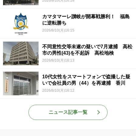
2026/8/10(月)16:18
カマタマーレ讃岐が開幕戦勝利！ 福島
に逆転勝ち
2026/8/10(月)16:15
不同意性交等未遂の疑いで7月逮捕 高松
市の男性(43)を不起訴 高松地検
2026/8/10(月)16:13
10代女性をスマートフォンで盗撮した疑
いで会社員の男（44）を再逮捕 香川
2026/8/10(月)16:12
ニュース記事一覧