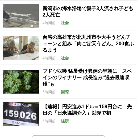
新潟市の海水浴場で親子3人流され子ども
2人死亡
社会
4時間前
台湾の高雄市が北九州市や大手うどんチ
ェーンと組み「肉ごぼ天うどん」200食ふ
るまう
社会
4時間前
ブドウ収穫 猛暑受け異例の早朝に スペ
インのワイナリー 成長進み“過去最速収
穫”も
国際
5時間前
【速報】円安進み1ドル＝159円台に 先
日の「日米協調介入」以降で初
経済
5時間前