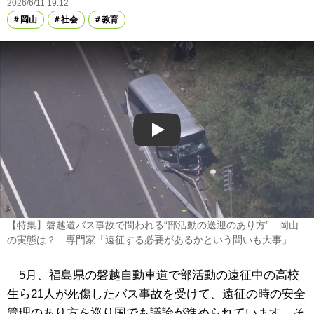
2026/6/11 19:12
岡山
社会
教育
Play
【特集】磐越道バス事故で問われる“部活動の送迎のあり方”…岡山
の実態は？ 専門家「遠征する必要があるかという問いも大事」
5月、福島県の磐越自動車道で部活動の遠征中の高校
生ら21人が死傷したバス事故を受けて、遠征の時の安全
管理のあり方を巡り国でも議論が進められています。そ