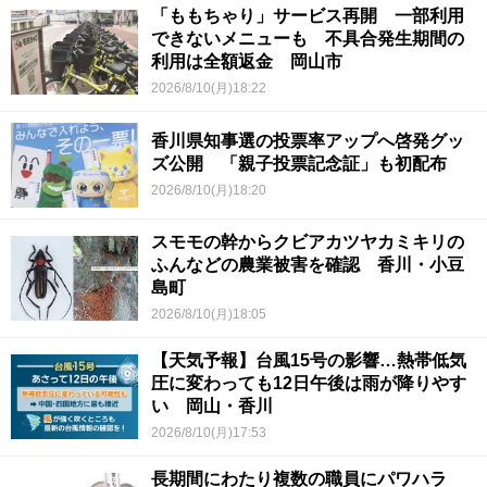
「ももちゃり」サービス再開 一部利用
できないメニューも 不具合発生期間の
利用は全額返金 岡山市
2026/8/10(月)18:22
香川県知事選の投票率アップへ啓発グッ
ズ公開 「親子投票記念証」も初配布
2026/8/10(月)18:20
スモモの幹からクビアカツヤカミキリの
ふんなどの農業被害を確認 香川・小豆
島町
2026/8/10(月)18:05
【天気予報】台風15号の影響…熱帯低気
圧に変わっても12日午後は雨が降りやす
い 岡山・香川
2026/8/10(月)17:53
長期間にわたり複数の職員にパワハラ