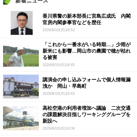
新着ニュース
香川県警の新本部長に宮島広成氏 内閣
官房内閣参事官などを歴任
2026/8/10(月)18:52
「これから一番水がいる時期…」少雨が
新米にも影響…岡山市の農園で穂が枯れ
る被害
2026/8/10(月)18:45
講演会の申し込みフォームで個人情報漏
洩か 岡山・早島町
2026/8/10(月)18:42
高松空港の利用者増加へ議論 二次交通
の課題解決目指しワーキンググループを
新設へ
2026/8/10(月)18:36