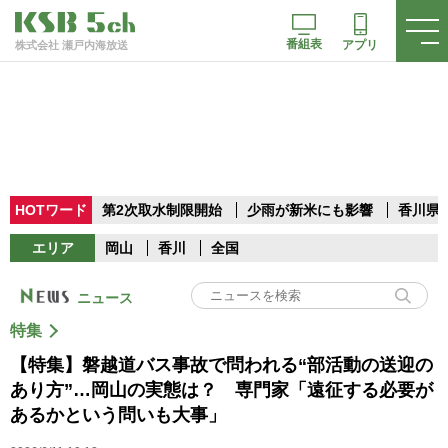
番組表
アプリ
株式会社 瀬戸内海放送
HOTワード
第2次取水制限開始
少雨が新米にも影響
香川県
エリア
岡山
香川
全国
ニュース
特集
【特集】磐越道バス事故で問われる“部活動の送迎の
あり方”…岡山の実態は？ 専門家「遠征する必要が
あるかという問いも大事」