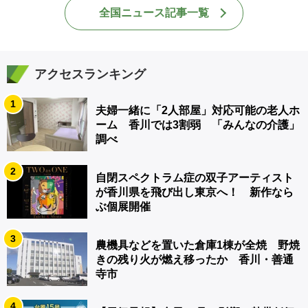
全国ニュース記事一覧
アクセスランキング
1
夫婦一緒に「2人部屋」対応可能の老人ホ
ーム 香川では3割弱 「みんなの介護」
調べ
2
自閉スペクトラム症の双子アーティスト
が香川県を飛び出し東京へ！ 新作なら
ぶ個展開催
3
農機具などを置いた倉庫1棟が全焼 野焼
きの残り火が燃え移ったか 香川・善通
寺市
4