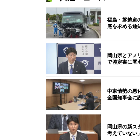
福島・磐越道
底を求める通
岡山県とアメリ
で協定書に署
中東情勢の悪
全国知事会に
岡山県の新ス
考えていない