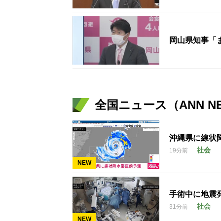
岡山県知事「
全国ニュース（ANN N
沖縄県に線状
社会
19分前
NEW
手術中に地震
社会
31分前
NEW