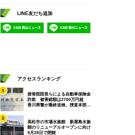
LINE友だち追加
アクセスランキング
1
接骨院院長らによる自動車保険金
詐欺 被害総額は2700万円超
香川県警が最終送検、捜査本部解
散
2
高松市の市場水族館 新屋島水族
館のリニューアルオープンに向け
9月28日で閉館