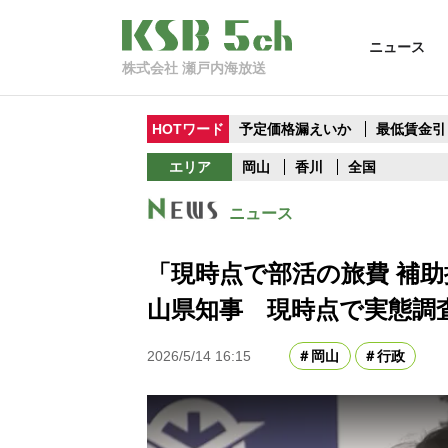
ニュース
株式会社 瀬戸内海放送
HOTワード
予定価格漏えいか
最低賃金引
エリア
岡山
香川
全国
ニュース
「現時点で部活の旅費 補
山県知事 現時点で実態調
2026/5/14 16:15
岡山
行政