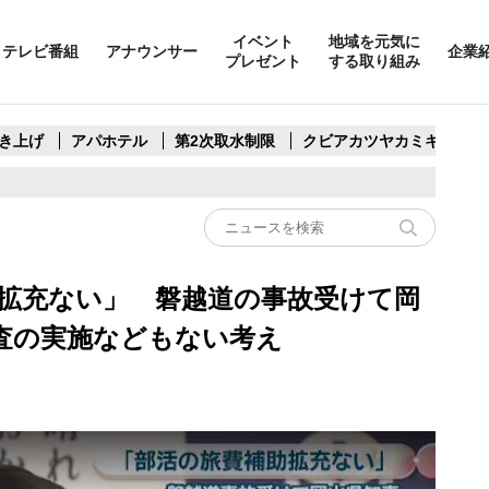
イベント
地域を元気に
テレビ番組
アナウンサー
企業
プレゼント
する取り組み
き上げ
アパホテル
第2次取水制限
クビアカツヤカミキリ
助拡充ない」 磐越道の事故受けて岡
査の実施などもない考え