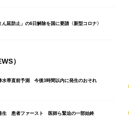
まん延防止」の6日解除を国に要請〈新型コロナ〉
EWS）
降水帯直前予測 今後3時間以内に発生のおそれ
発生 患者ファースト 医師ら緊迫の一部始終