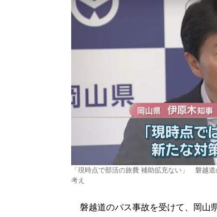
「現時点で部活の旅費 補助拡充ない」 磐越
考え
磐越道のバス事故を受けて、岡山県