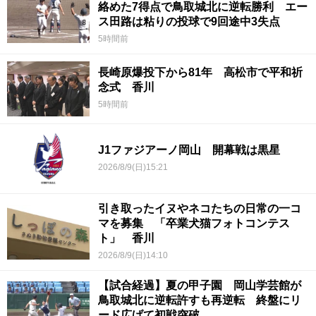
絡めた7得点で鳥取城北に逆転勝利 エー
ス田路は粘りの投球で9回途中3失点
5時間前
長崎原爆投下から81年 高松市で平和祈
念式 香川
5時間前
J1ファジアーノ岡山 開幕戦は黒星
2026/8/9(日)15:21
引き取ったイヌやネコたちの日常の一コ
マを募集 「卒業犬猫フォトコンテス
ト」 香川
2026/8/9(日)14:10
【試合経過】夏の甲子園 岡山学芸館が
鳥取城北に逆転許すも再逆転 終盤にリ
ード広げて初戦突破