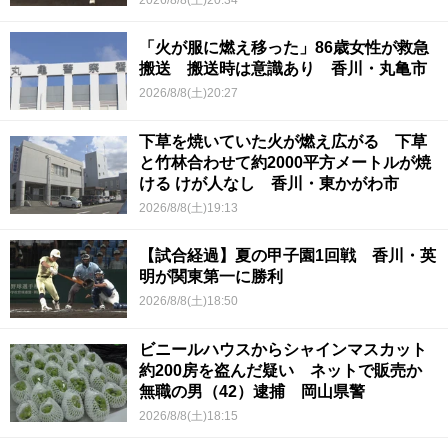
「火が服に燃え移った」86歳女性が救急
搬送 搬送時は意識あり 香川・丸亀市
2026/8/8(土)20:27
下草を焼いていた火が燃え広がる 下草
と竹林合わせて約2000平方メートルが焼
ける けが人なし 香川・東かがわ市
2026/8/8(土)19:13
【試合経過】夏の甲子園1回戦 香川・英
明が関東第一に勝利
2026/8/8(土)18:50
ビニールハウスからシャインマスカット
約200房を盗んだ疑い ネットで販売か
無職の男（42）逮捕 岡山県警
2026/8/8(土)18:15