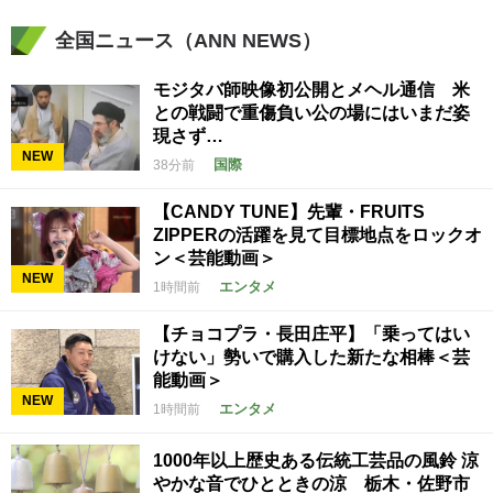
全国ニュース（ANN NEWS）
モジタバ師映像初公開とメヘル通信 米
との戦闘で重傷負い公の場にはいまだ姿
現さず…
NEW
国際
38分前
【CANDY TUNE】先輩・FRUITS
ZIPPERの活躍を見て目標地点をロックオ
ン＜芸能動画＞
NEW
エンタメ
1時間前
【チョコプラ・長田庄平】「乗ってはい
けない」勢いで購入した新たな相棒＜芸
能動画＞
NEW
エンタメ
1時間前
1000年以上歴史ある伝統工芸品の風鈴 涼
やかな音でひとときの涼 栃木・佐野市