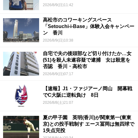
2026/8/9(日)11:42
高松市のコワーキングスペース
「Setouchi-i-Base」体験入会キャンペー
ン 香川
2026/8/9(日)10:38
自宅で夫の後頭部など切り付けたか…女
(51)を殺人未遂容疑で逮捕 女は殺意を
否認 香川・高松市
2026/8/9(日)07:17
【速報】J1・ファジアーノ岡山 開幕戦
でC大阪に逆転負け 8日
2026/8/8(土)21:07
夏の甲子園 英明(香川)が関東第一(東東
京)との投手戦制す エース冨岡は無四球で
1失点完投
2026/8/8(土)20:34