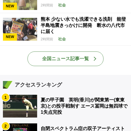
社会
2時間前
NEW
熊本 少ない水でも洗濯できる洗剤 能登
半島地震きっかけに開発 断水の八代市
に届く
NEW
社会
2時間前
全国ニュース記事一覧
アクセスランキング
1
夏の甲子園 英明(香川)が関東第一(東東
京)との投手戦制す エース冨岡は無四球で
1失点完投
2
自閉スペクトラム症の双子アーティスト