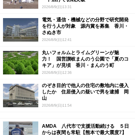
2026/8/9(日)13:31
電気・通信・機械などの分野で研究開発
を行う人が対象 源内賞を募集 香川・
さぬき市
2026/8/9(日)12:41
丸いフォルムとライムグリーンが魅
力！ 国営讃岐まんのう公園で「夏のコ
キア」が見頃 香川・まんのう町
2026/8/9(日)12:36
のぞき目的で他人の住宅の敷地内に侵入
したか 住居侵入の疑いで男を逮捕 岡
山
2026/8/9(日)11:54
AMDA 八代市で支援活動続ける ５日
からは夜間も常駐【熊本で最大震度7】