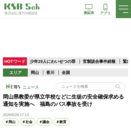
番組表
アプリ
株式会社 瀬戸内海放送
HOTワード
少年19人にわいせつの罪
官製談合事件続報
緊急
エリア
岡山
香川
全国
ニュース
岡山県教委が県立学校などに生徒の安全確保求める
通知を実施へ 福島のバス事故を受け
2026/5/20 17:13
岡山
社会
議会
教育