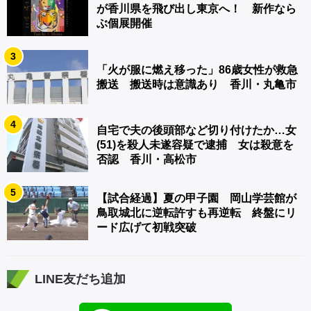
が香川県を飛び出し東京へ！ 新作なら
ぶ個展開催
3
「火が服に燃え移った」86歳女性が救急
搬送 搬送時は意識あり 香川・丸亀市
4
自宅で夫の後頭部など切り付けたか…女
(51)を殺人未遂容疑で逮捕 女は殺意を
否認 香川・高松市
5
【試合経過】夏の甲子園 岡山学芸館が
鳥取城北に逆転許すも再逆転 終盤にリ
ード広げて初戦突破
LINE友だち追加