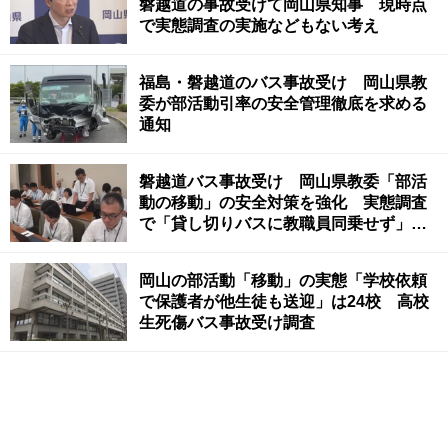
磐越道の事故受けて岡山県知事 現時点
で実態調査の実施などもない考え
福島・磐越道のバス事故受け 岡山県教
委が部活動引率の安全管理徹底を求める
通知
磐越道バス事故受け 岡山県教委「部活
動の移動」の安全対策を強化 実態調査
で「貸し切りバスに教職員同乗せず」の
ケースも
岡山の部活動「移動」の実態「学校依頼
で保護者が他生徒も送迎」は24校 高校
生死傷バス事故受け調査