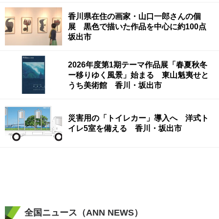
香川県在住の画家・山口一郎さんの個
展 黒色で描いた作品を中心に約100点
坂出市
2026年度第1期テーマ作品展「春夏秋冬
ー移りゆく風景」始まる 東山魁夷せと
うち美術館 香川・坂出市
災害用の「トイレカー」導入へ 洋式ト
イレ5室を備える 香川・坂出市
全国ニュース（ANN NEWS）