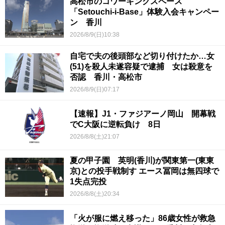
高松市のコワーキングスペース
「Setouchi-i-Base」体験入会キャンペー
ン 香川
2026/8/9(日)10:38
自宅で夫の後頭部など切り付けたか…女
(51)を殺人未遂容疑で逮捕 女は殺意を
否認 香川・高松市
2026/8/9(日)07:17
【速報】J1・ファジアーノ岡山 開幕戦
でC大阪に逆転負け 8日
2026/8/8(土)21:07
夏の甲子園 英明(香川)が関東第一(東東
京)との投手戦制す エース冨岡は無四球で
1失点完投
2026/8/8(土)20:34
「火が服に燃え移った」86歳女性が救急