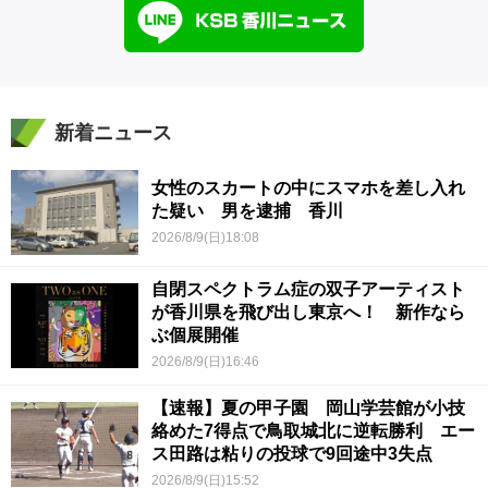
新着ニュース
女性のスカートの中にスマホを差し入れ
た疑い 男を逮捕 香川
2026/8/9(日)18:08
自閉スペクトラム症の双子アーティスト
が香川県を飛び出し東京へ！ 新作なら
ぶ個展開催
2026/8/9(日)16:46
【速報】夏の甲子園 岡山学芸館が小技
絡めた7得点で鳥取城北に逆転勝利 エー
ス田路は粘りの投球で9回途中3失点
2026/8/9(日)15:52