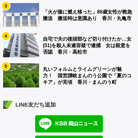
3
「火が服に燃え移った」86歳女性が救急
搬送 搬送時は意識あり 香川・丸亀市
4
自宅で夫の後頭部など切り付けたか…女
(51)を殺人未遂容疑で逮捕 女は殺意を
否認 香川・高松市
5
丸いフォルムとライムグリーンが魅
力！ 国営讃岐まんのう公園で「夏のコ
キア」が見頃 香川・まんのう町
LINE友だち追加