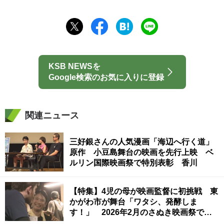
KSB NEWSを
Google検索のお気に入りに登録
関連ニュース
三好銀さんの人気漫画「海辺へ行く道」
原作 小豆島舞台の映画を先行上映 ベ
ルリン国際映画祭で特別表彰 香川
【特集】4児の母が映画監督に初挑戦 東
かがわ市が舞台「ワタシ、発酵しま
す！」 2026年2月のさぬき映画祭で上
映へ 香川