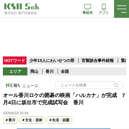
番組表
アプリ
株式会社 瀬戸内海放送
HOTワード
少年19人にわいせつの罪
官製談合事件続報
緊急
エリア
岡山
香川
全国
ニュース
オール香川ロケの囲碁の映画「ハルカナ」が完成 7
月4日に坂出市で完成試写会 香川
2026/6/18 10:54
香川
文化・芸術
生活・話題