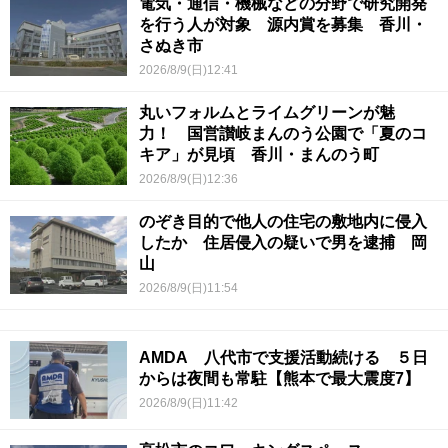
電気・通信・機械などの分野で研究開発
を行う人が対象 源内賞を募集 香川・
さぬき市
2026/8/9(日)12:41
丸いフォルムとライムグリーンが魅
力！ 国営讃岐まんのう公園で「夏のコ
キア」が見頃 香川・まんのう町
2026/8/9(日)12:36
のぞき目的で他人の住宅の敷地内に侵入
したか 住居侵入の疑いで男を逮捕 岡
山
2026/8/9(日)11:54
AMDA 八代市で支援活動続ける ５日
からは夜間も常駐【熊本で最大震度7】
2026/8/9(日)11:42