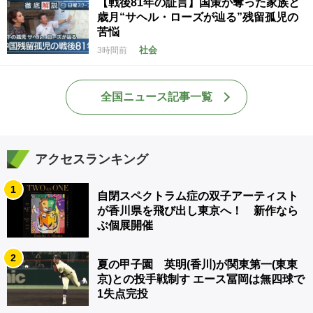
【戦後81年の証言】国策が奪った家族と
歳月“サヘル・ローズが辿る”残留孤児の
苦悩
社会
3時間前
全国ニュース記事一覧
アクセスランキング
1
自閉スペクトラム症の双子アーティスト
が香川県を飛び出し東京へ！ 新作なら
ぶ個展開催
2
夏の甲子園 英明(香川)が関東第一(東東
京)との投手戦制す エース冨岡は無四球で
1失点完投