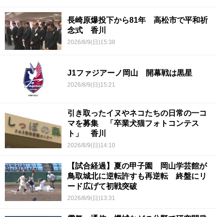
長崎原爆投下から81年 高松市で平和祈
念式 香川
2026/8/9(日)15:38
J1ファジアーノ岡山 開幕戦は黒星
2026/8/9(日)15:21
引き取ったイヌやネコたちの日常の一コ
マを募集 「卒業犬猫フォトコンテス
ト」 香川
2026/8/9(日)14:10
【試合経過】夏の甲子園 岡山学芸館が
鳥取城北に逆転許すも再逆転 終盤にリ
ード広げて初戦突破
2026/8/9(日)13:31