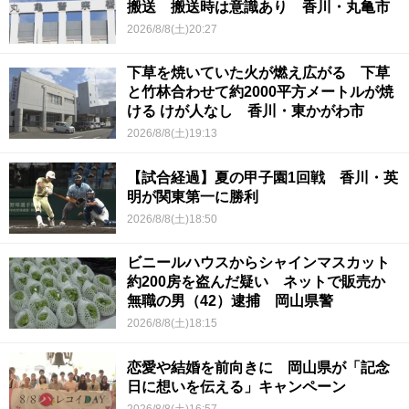
搬送 搬送時は意識あり 香川・丸亀市
2026/8/8(土)20:27
下草を焼いていた火が燃え広がる 下草
と竹林合わせて約2000平方メートルが焼
ける けが人なし 香川・東かがわ市
2026/8/8(土)19:13
【試合経過】夏の甲子園1回戦 香川・英
明が関東第一に勝利
2026/8/8(土)18:50
ビニールハウスからシャインマスカット
約200房を盗んだ疑い ネットで販売か
無職の男（42）逮捕 岡山県警
2026/8/8(土)18:15
恋愛や結婚を前向きに 岡山県が「記念
日に想いを伝える」キャンペーン
2026/8/8(土)16:57