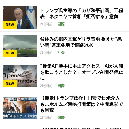
トランプ氏主導の「ガザ和平計画」工程
表 ネタニヤフ首相「拒否する」意向
国際
2時間前
NEW
盆休みの都内直撃ゲリラ雷雨 捉えた“黒
い雲”関東各地で道路冠水
社会
2時間前
NEW
“暴走AI”勝手に不正アクセス「AIが人間
を欺こうとした？」オープンAI開発停止
に
NEW
国際
2時間前
【迷走!トランプ政権】円安で日米介入
も…ホルムズ海峡打開策は？中間選挙で
も異変
国際
3時間前