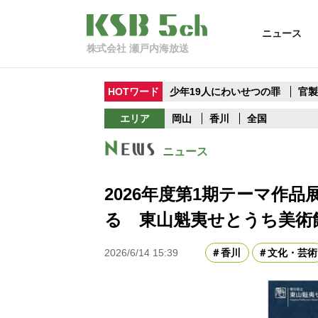
ニュース
株式会社 瀬戸内海放送
HOTワード
少年19人にわいせつの罪
官
エリア
岡山
香川
全国
ニュース
2026年度第1期テーマ作
る 東山魁夷せとうち美術
2026/6/14 15:39
香川
文化・芸術