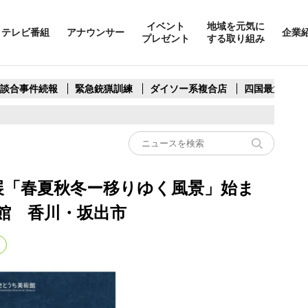
イベント
地域を元気に
テレビ番組
アナウンサー
企業
プレゼント
する取り組み
製談合事件続報
緊急銃猟訓練
ダイソー系複合店
四国最大スリ
品展「春夏秋冬ー移りゆく風景」始ま
館 香川・坂出市