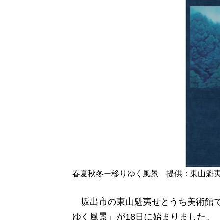
春夏秋冬ー移りゆく風景 提供：東山魁
坂出市の東山魁夷せとうち美術館で、
ゆく風景」が18日に始まりました。