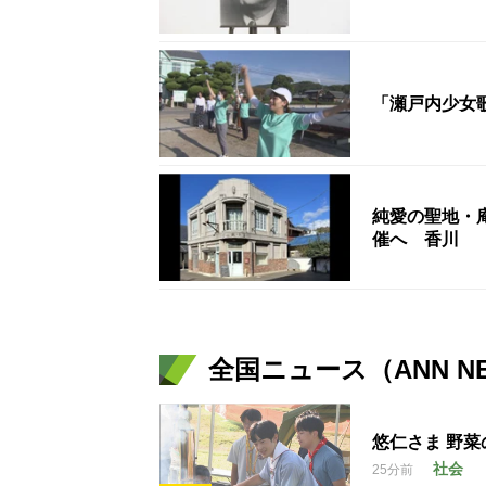
「瀬戸内少女
純愛の聖地・
催へ 香川
全国ニュース（ANN N
悠仁さま 野菜
社会
25分前