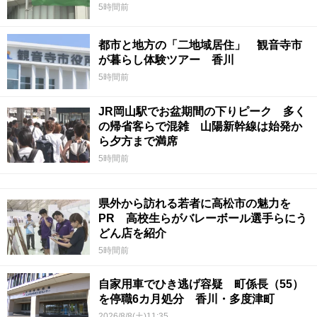
5時間前
都市と地方の「二地域居住」 観音寺市
が暮らし体験ツアー 香川
5時間前
JR岡山駅でお盆期間の下りピーク 多く
の帰省客らで混雑 山陽新幹線は始発か
ら夕方まで満席
5時間前
県外から訪れる若者に高松市の魅力を
PR 高校生らがバレーボール選手らにう
どん店を紹介
5時間前
自家用車でひき逃げ容疑 町係長（55）
を停職6カ月処分 香川・多度津町
2026/8/8(土)11:35