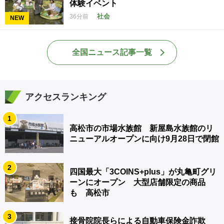
体験イベント
社会
36分前
NEW
全国ニュース記事一覧
アクセスランキング
1
高松市の市場水族館 新屋島水族館のリ
ニューアルオープンに向け9月28日で閉館
2
四国最大「3COINS+plus」が丸亀町グリ
ーンにオープン 大型店舗限定の商品
も 高松市
3
接骨院院長らによる自動車保険金詐欺