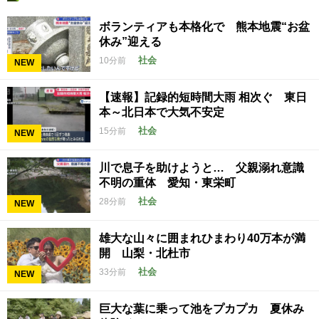
ボランティアも本格化で 熊本地震“お盆
休み”迎える
社会
10分前
NEW
【速報】記録的短時間大雨 相次ぐ 東日
本～北日本で大気不安定
社会
15分前
NEW
川で息子を助けようと… 父親溺れ意識
不明の重体 愛知・東栄町
社会
28分前
NEW
雄大な山々に囲まれひまわり40万本が満
開 山梨・北杜市
社会
33分前
NEW
巨大な葉に乗って池をプカプカ 夏休み