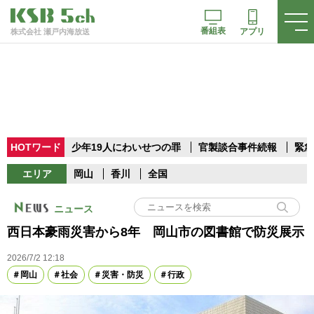
番組表
アプリ
株式会社 瀬戸内海放送
HOTワード
少年19人にわいせつの罪
官製談合事件続報
緊急
エリア
岡山
香川
全国
ニュース
西日本豪雨災害から8年 岡山市の図書館で防災展示
2026/7/2 12:18
岡山
社会
災害・防災
行政