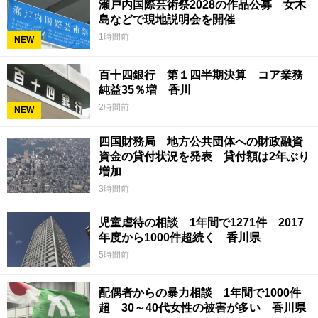
瀬戸内国際芸術祭2028の作品公募 女木
島などで現地説明会を開催
1時間前
NEW
百十四銀行 第１四半期決算 コア業務
純益35％増 香川
2時間前
NEW
四国財務局 地方公共団体への財政融資
資金の貸付状況を発表 貸付額は2年ぶり
増加
3時間前
児童虐待の相談 1年間で1271件 2017
年度から1000件超続く 香川県
5時間前
配偶者からの暴力相談 1年間で1000件
超 30～40代女性の被害が多い 香川県