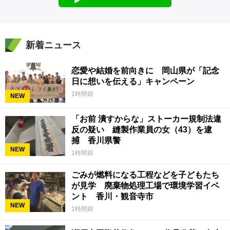
新着ニュース
恋愛や結婚を前向きに 岡山県が「記念
日に想いを伝える」キャンペーン
1時間前
NEW
「お前 潰すからな」ストーカー規制法違
反の疑い 縫製作業員の女（43）を逮
捕 香川県警
NEW
1時間前
ごみが燃料になる工程などを子どもたち
が見学 廃棄物処理工場で環境学習イベ
ント 香川・観音寺市
NEW
1時間前