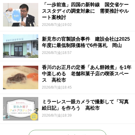
「一歩前進」四国の新幹線 国交省ケー
ススタディの調査対象に 需要推計やル
ート案検討
2026/8/7(金)19:02
新見市の官製談合事件 建設会社は2025
年度に最低制限価格で6件落札 岡山
2026/8/7(金)18:57
香川のお正月の定番「あん餅雑煮」を1年
中楽しめる 老舗和菓子店の喫茶スペー
ス 高松市
2026/8/7(金)18:45
ミラーレス一眼カメラで撮影して「写真
絵日記」を作ろう 高松市
2026/8/7(金)18:39