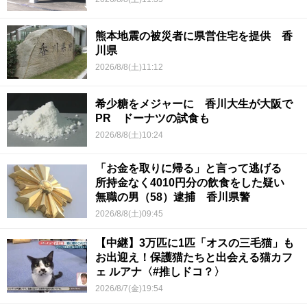
熊本地震の被災者に県営住宅を提供 香
川県
2026/8/8(土)11:12
希少糖をメジャーに 香川大生が大阪で
PR ドーナツの試食も
2026/8/8(土)10:24
「お金を取りに帰る」と言って逃げる
所持金なく4010円分の飲食をした疑い
無職の男（58）逮捕 香川県警
2026/8/8(土)09:45
【中継】3万匹に1匹「オスの三毛猫」も
お出迎え！保護猫たちと出会える猫カフ
ェ ルアナ〈#推しドコ？〉
2026/8/7(金)19:54