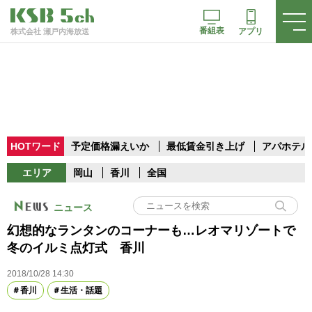
番組表
アプリ
株式会社 瀬戸内海放送
HOTワード
予定価格漏えいか
最低賃金引き上げ
アパホテル
エリア
岡山
香川
全国
ニュース
幻想的なランタンのコーナーも…レオマリゾートで
冬のイルミ点灯式 香川
2018/10/28 14:30
香川
生活・話題