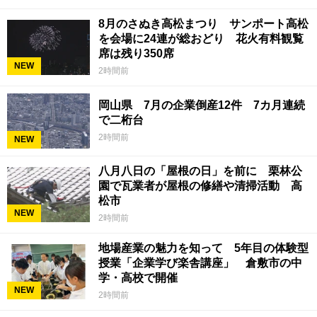
8月のさぬき高松まつり サンポート高松
を会場に24連が総おどり 花火有料観覧
席は残り350席
NEW
2時間前
岡山県 7月の企業倒産12件 7カ月連続
で二桁台
2時間前
NEW
八月八日の「屋根の日」を前に 栗林公
園で瓦業者が屋根の修繕や清掃活動 高
松市
NEW
2時間前
地場産業の魅力を知って 5年目の体験型
授業「企業学び楽舎講座」 倉敷市の中
学・高校で開催
NEW
2時間前