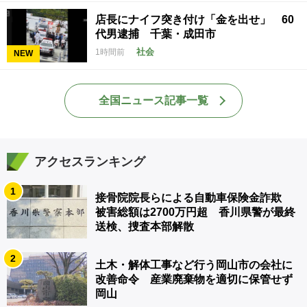
店長にナイフ突き付け「金を出せ」 60
代男逮捕 千葉・成田市
社会
1時間前
NEW
全国ニュース記事一覧
アクセスランキング
1
接骨院院長らによる自動車保険金詐欺
被害総額は2700万円超 香川県警が最終
送検、捜査本部解散
2
土木・解体工事など行う岡山市の会社に
改善命令 産業廃棄物を適切に保管せず
岡山