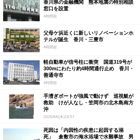
香川県の金融機関 熊本地震の特別相談
窓口を設置
4時間前
父母ケ浜近くに新しいリノベーションホ
テルが誕生 香川・三豊市
4時間前
軽自動車が信号柱に衝突 国道319号が
300mにわたり約4時間通行止め 香川・
善通寺市
4時間前
手漕ぎボートが強風で動けず 巡視艇が
救助 けが人なし・笠岡市の北木島南方
沖
2026/8/6(木)19:57
死因は「内因性の疾患に起因する溺
死」 倉敷市の海水浴場で水難事故 男