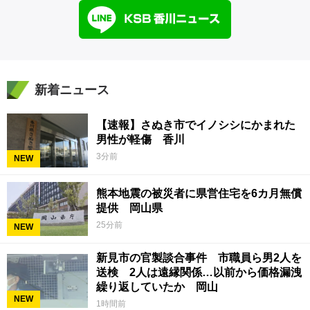
新着ニュース
【速報】さぬき市でイノシシにかまれた
男性が軽傷 香川
3分前
NEW
熊本地震の被災者に県営住宅を6カ月無償
提供 岡山県
25分前
NEW
新見市の官製談合事件 市職員ら男2人を
送検 2人は遠縁関係…以前から価格漏洩
繰り返していたか 岡山
NEW
1時間前