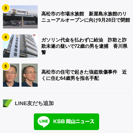
3
高松市の市場水族館 新屋島水族館のリ
ニューアルオープンに向け9月28日で閉館
4
ガソリン代金を払わずに給油 詐欺と詐
欺未遂の疑いで72歳の男を逮捕 香川県
警
5
高松市の住宅で起きた強盗致傷事件 近
くに住む64歳男を指名手配
LINE友だち追加