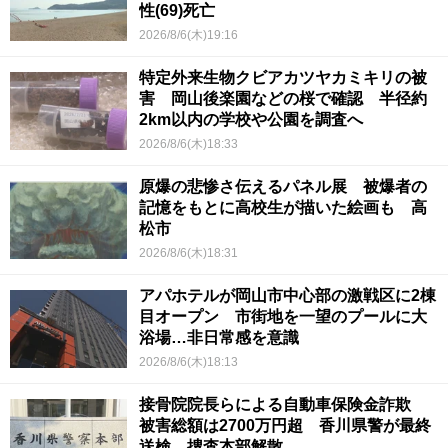
性(69)死亡
2026/8/6(木)19:16
特定外来生物クビアカツヤカミキリの被
害 岡山後楽園などの桜で確認 半径約
2km以内の学校や公園を調査へ
2026/8/6(木)18:33
原爆の悲惨さ伝えるパネル展 被爆者の
記憶をもとに高校生が描いた絵画も 高
松市
2026/8/6(木)18:31
アパホテルが岡山市中心部の激戦区に2棟
目オープン 市街地を一望のプールに大
浴場…非日常感を意識
2026/8/6(木)18:13
接骨院院長らによる自動車保険金詐欺
被害総額は2700万円超 香川県警が最終
送検、捜査本部解散