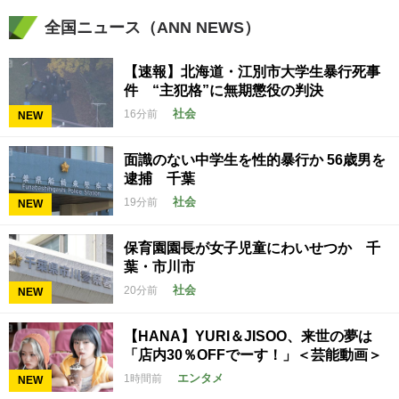
全国ニュース（ANN NEWS）
【速報】北海道・江別市大学生暴行死事
件 “主犯格”に無期懲役の判決
社会
16分前
NEW
面識のない中学生を性的暴行か 56歳男を
逮捕 千葉
社会
19分前
NEW
保育園園長が女子児童にわいせつか 千
葉・市川市
社会
20分前
NEW
【HANA】YURI＆JISOO、来世の夢は
「店内30％OFFでーす！」＜芸能動画＞
エンタメ
1時間前
NEW