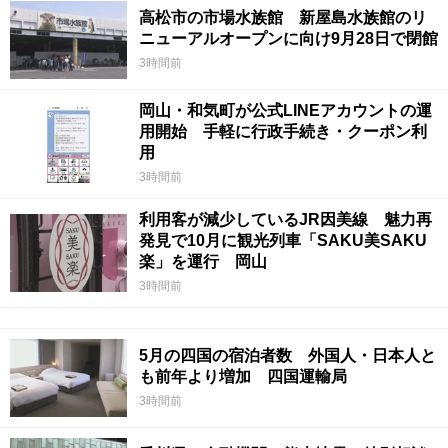
高松市の市場水族館 新屋島水族館のリ
ニューアルオープンに向け9月28日で閉館
3時間前
岡山・和気町が公式LINEアカウントの運
用開始 手軽に行政手続き・クーポン利
用
3時間前
利用客が減少しているJR因美線 魅力再
発見で10月に観光列車「SAKU美SAKU
楽」を運行 岡山
3時間前
5月の四国の宿泊者数 外国人・日本人と
も前年より増加 四国運輸局
3時間前