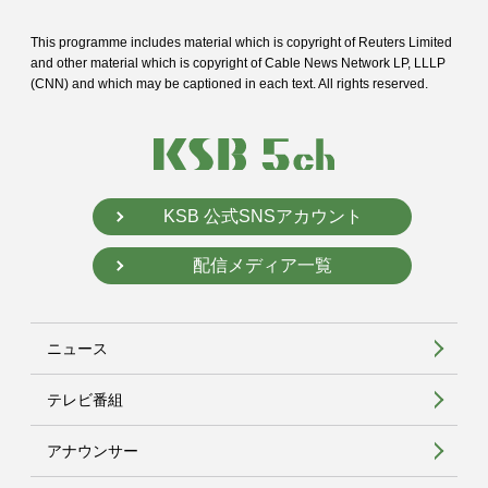
This programme includes material which is copyright of Reuters Limited
and
other material which is copyright of Cable News Network LP, LLLP
(CNN) and
which may be captioned in each text. All rights reserved.
KSB 公式SNSアカウント
配信メディア一覧
ニュース
テレビ番組
アナウンサー