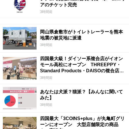
アのチケット完売
3時間前
岡山県倉敷市がトイレトレーラーを熊本
地震の被災地に派遣
3時間前
四国最大級！ダイソー系複合店がイオン
モール高松にオープン THREEPPY・
Standard Products・DAISOの複合店は
香川県初
3時間前
あなたは犬派？猫派？【みんなに聞いて
みた】
3時間前
四国最大「3COINS+plus」が丸亀町グリ
ーンにオープン 大型店舗限定の商品