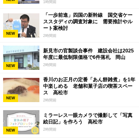
1時間前
「一歩前進」四国の新幹線 国交省ケー
ススタディの調査対象に 需要推計やル
ート案検討
NEW
2時間前
新見市の官製談合事件 建設会社は2025
年度に最低制限価格で6件落札 岡山
2時間前
NEW
香川のお正月の定番「あん餅雑煮」を1年
中楽しめる 老舗和菓子店の喫茶スペー
ス 高松市
NEW
2時間前
ミラーレス一眼カメラで撮影して「写真
絵日記」を作ろう 高松市
2時間前
NEW