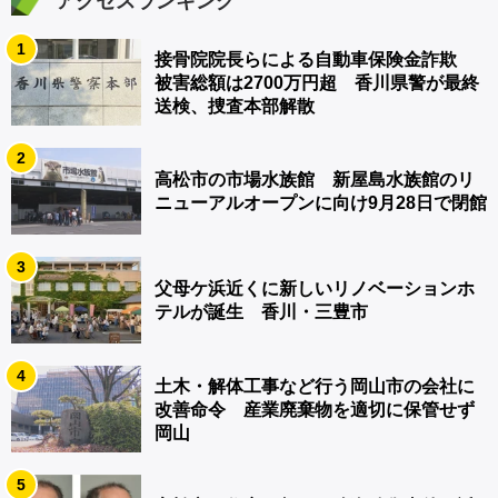
アクセスランキング
1
接骨院院長らによる自動車保険金詐欺
被害総額は2700万円超 香川県警が最終
送検、捜査本部解散
2
高松市の市場水族館 新屋島水族館のリ
ニューアルオープンに向け9月28日で閉館
3
父母ケ浜近くに新しいリノベーションホ
テルが誕生 香川・三豊市
4
土木・解体工事など行う岡山市の会社に
改善命令 産業廃棄物を適切に保管せず
岡山
5