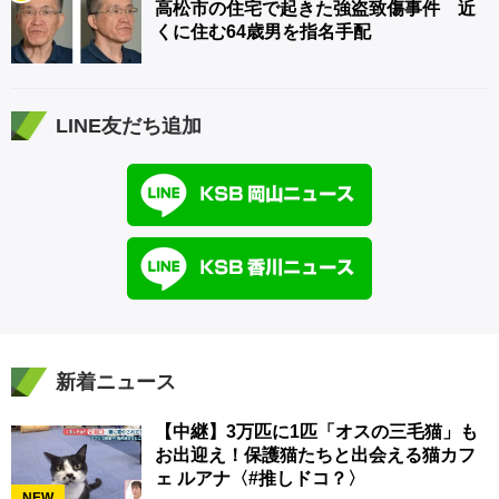
高松市の住宅で起きた強盗致傷事件 近
くに住む64歳男を指名手配
LINE友だち追加
新着ニュース
【中継】3万匹に1匹「オスの三毛猫」も
お出迎え！保護猫たちと出会える猫カフ
ェ ルアナ〈#推しドコ？〉
NEW