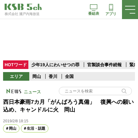
番組表
アプリ
株式会社 瀬戸内海放送
HOTワード
少年19人にわいせつの罪
官製談合事件続報
緊急
エリア
岡山
香川
全国
ニュース
西日本豪雨7カ月「がんばろう真備」 復興への願い
込め、キャンドルに火 岡山
2019/2/8 18:15
岡山
生活・話題