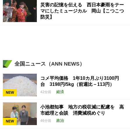
災害の記憶を伝える 西日本豪雨をテー
マにしたミュージカル 岡山【こつこつ
防災】
全国ニュース（ANN NEWS）
コメ平均価格 1年10カ月ぶり3100円
台 3198円/5kg（前週比－113円）
経済
42分前
NEW
小池都知事 地方の税収減に配慮を 高
市総理と会談 消費減税めぐり
政治
46分前
NEW