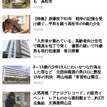
も 高松市
4時間前
【特集】原爆投下81年 戦争の記憶を受
け継ぐ…平和を願う高松市の9歳の少女
4時間前
「入所者が暴れている」高齢者向け住宅
で職員を包丁で突く 傷害の疑いで79歳
男を現行犯逮捕 香川県警
4時間前
8～13歳の少年19人にわいせつな行為を
した罪など 元団体職員の男(31)に懲役
15年の判決 岡山地裁「常習性は際立っ
ていて被害結果も非常に重い」
4時間前
人気再燃「アナログレコード」の販売イ
ベント レアものから復刻盤まで…約3万
点集結 天満屋岡山店