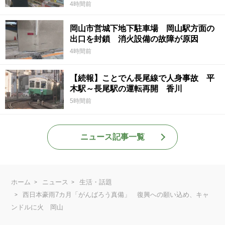
4時間前
岡山市営城下地下駐車場 岡山駅方面の
出口を封鎖 消火設備の故障が原因
4時間前
【続報】ことでん長尾線で人身事故 平
木駅～長尾駅の運転再開 香川
5時間前
ニュース記事一覧
ホーム
ニュース
生活・話題
西日本豪雨7カ月「がんばろう真備」 復興への願い込め、キャ
ンドルに火 岡山