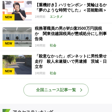
【重機好き】ハリセンボン・箕輪はるか
「夢のような時間でした」＜芸能動画＞
エンタメ
1時間前
NEW
税務署職員の男が約1億3500万円脱税
か 関東信越国税局が懲戒処分にし刑事
告発
NEW
社会
1時間前
「殺意なかった」ボンネットに男性乗せ
走行 殺人未遂疑いで男逮捕 茨城・日
立市
NEW
社会
1時間前
全国ニュース記事一覧