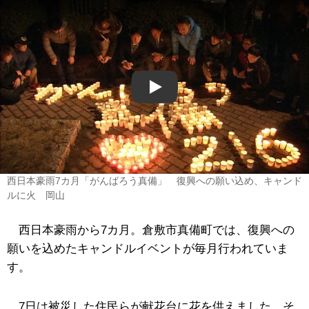
Play
西日本豪雨7カ月「がんばろう真備」 復興への願い込め、キャンド
ルに火 岡山
西日本豪雨から7カ月。倉敷市真備町では、復興への
願いを込めたキャンドルイベントが毎月行われていま
す。
7日は被災した住民らが献花台に花を供えました。そ