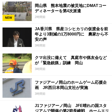
岡山県 熊本地震の被災地にDMATコー
ディネーターを第4次派遣
2時間前
NEW
JA香川県 県産コシヒカリの仮渡金を前
年より3割減の1万8000円に 農家から不
安の声
3時間前
クマ出没に備えて 真庭市や猟友会など
が「緊急銃猟」訓練 岡山
3時間前
ファジアーノ岡山のホームゲーム応援企
画 JR西日本岡山支社が実施
3時間前
J1ファジアーノ岡山 JFE晴れの国スタ
ジアムで開催の第2節長崎戦 ホームエリ