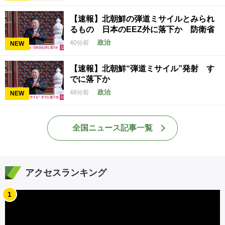
【速報】北朝鮮の弾道ミサイルとみられ
るもの 日本のEEZ外に落下か 防衛省
政治
40分前
NEW
【速報】北朝鮮“弾道ミサイル”発射 す
でに落下か
政治
48分前
NEW
全国ニュース記事一覧
アクセスランキング
1