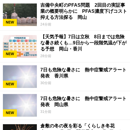
吉備中央町のPFAS問題 2回目の実証事
業の概要明らかに PFAS濃度下げコスト
抑える方法探る 岡山
NEW
24分前
【天気予報】7日は立秋 8日までは危険
な暑さ続くも…9日から一段階気温が下が
る予想 岡山・香川
NEW
28分前
7日も危険な暑さに 熱中症警戒アラート
発表 香川県
30分前
NEW
7日も危険な暑さに 熱中症警戒アラート
発表 岡山県
31分前
NEW
倉敷の冬の夜を彩る「くらしき冬花