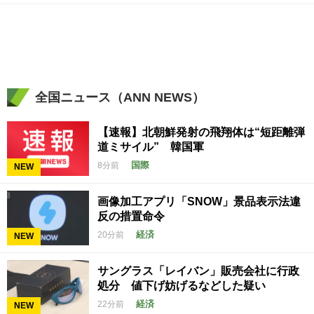
全国ニュース（ANN NEWS）
【速報】北朝鮮発射の飛翔体は“短距離弾
道ミサイル” 韓国軍
国際
8分前
NEW
画像加工アプリ「SNOW」景品表示法違
反の措置命令
経済
20分前
NEW
サングラス「レイバン」販売会社に行政
処分 値下げ妨げるなどした疑い
経済
22分前
NEW