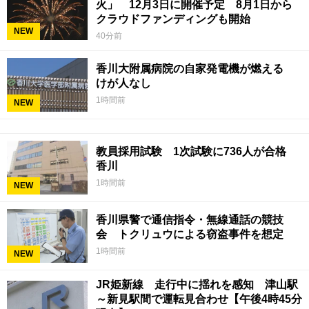
火」 12月3日に開催予定 8月1日から
クラウドファンディングも開始
NEW
40分前
香川大附属病院の自家発電機が燃える
けが人なし
1時間前
NEW
教員採用試験 1次試験に736人が合格
香川
1時間前
NEW
香川県警で通信指令・無線通話の競技
会 トクリュウによる窃盗事件を想定
1時間前
NEW
JR姫新線 走行中に揺れを感知 津山駅
～新見駅間で運転見合わせ【午後4時45分