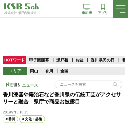
番組表
アプリ
株式会社 瀬戸内海放送
HOTワード
甲子園開幕
瀬戸芸
お盆
香川県民の日
暑
エリア
岡山
香川
全国
ニュース
香川漆器や庵治石など香川県の伝統工芸がアクセサ
リーと融合 県庁で商品お披露目
2019/2/13 18:15
香川
文化・芸術