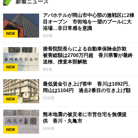
新着ニュース
アパホテルが岡山市中心部の激戦区に2棟
目オープン 市街地を一望のプールに大
浴場…非日常感を意識
NEW
8分前
接骨院院長らによる自動車保険金詐欺
被害総額は2700万円超 香川県警が最終
送検、捜査本部解散
NEW
9分前
最低賃金引き上げ答申 香川は1092円、
岡山は1104円 過去2番目の引き上げ額
12分前
NEW
熊本地震の被災者に市営住宅を無償提
供 香川・丸亀市
18分前
NEW