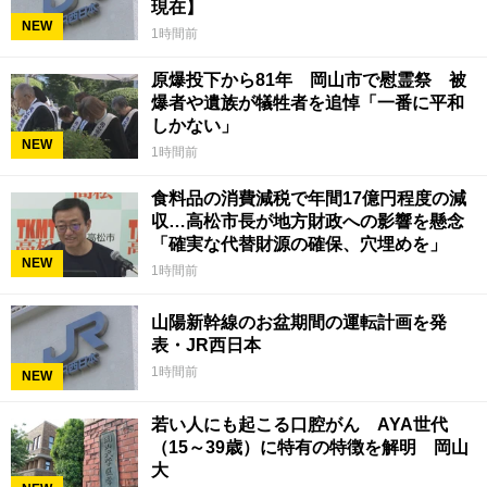
現在】
NEW
1時間前
原爆投下から81年 岡山市で慰霊祭 被
爆者や遺族が犠牲者を追悼「一番に平和
しかない」
NEW
1時間前
食料品の消費減税で年間17億円程度の減
収…高松市長が地方財政への影響を懸念
「確実な代替財源の確保、穴埋めを」
NEW
1時間前
山陽新幹線のお盆期間の運転計画を発
表・JR西日本
1時間前
NEW
若い人にも起こる口腔がん AYA世代
（15～39歳）に特有の特徴を解明 岡山
大