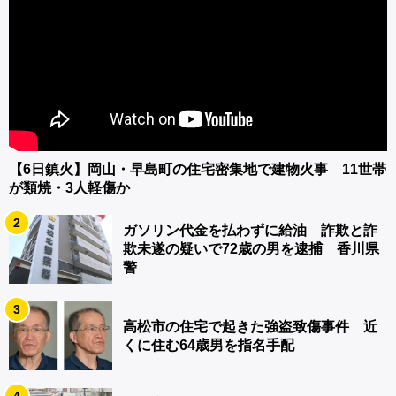
【6日鎮火】岡山・早島町の住宅密集地で建物火事 11世帯
が類焼・3人軽傷か
2
ガソリン代金を払わずに給油 詐欺と詐
欺未遂の疑いで72歳の男を逮捕 香川県
警
3
高松市の住宅で起きた強盗致傷事件 近
くに住む64歳男を指名手配
4