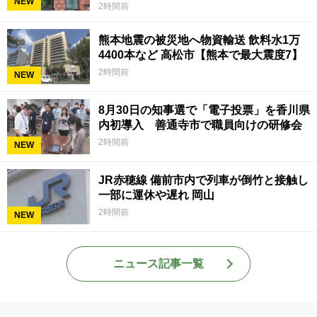
NEW
2時間前
熊本地震の被災地へ物資輸送 飲料水1万
4400本など 高松市【熊本で最大震度7】
2時間前
NEW
8月30日の知事選で「電子投票」を香川県
内初導入 善通寺市で職員向けの研修会
2時間前
NEW
JR赤穂線 備前市内で列車が倒竹と接触し
一部に運休や遅れ 岡山
2時間前
NEW
ニュース記事一覧