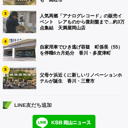
3
人気再燃「アナログレコード」の販売イ
ベント レアものから復刻盤まで…約3万
点集結 天満屋岡山店
4
自家用車でひき逃げ容疑 町係長（55）
を停職6カ月処分 香川・多度津町
5
父母ケ浜近くに新しいリノベーションホ
テルが誕生 香川・三豊市
LINE友だち追加