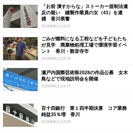
「お前 潰すからな」ストーカー規制法違
反の疑い 縫製作業員の女（43）を逮
捕 香川県警
2026/8/8(土)16:51
ごみが燃料になる工程などを子どもたち
が見学 廃棄物処理工場で環境学習イベ
ント 香川・観音寺市
2026/8/8(土)16:29
瀬戸内国際芸術祭2028の作品公募 女木
島などで現地説明会を開催
2026/8/8(土)16:15
百十四銀行 第１四半期決算 コア業務
純益35％増 香川
2026/8/8(土)15:59