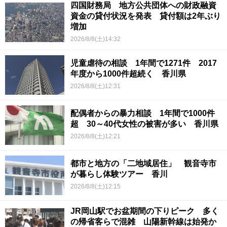
四国財務局 地方公共団体への財政融資
資金の貸付状況を発表 貸付額は2年ぶり
増加
2026/8/8(土)14:32
児童虐待の相談 1年間で1271件 2017
年度から1000件超続く 香川県
2026/8/8(土)12:31
配偶者からの暴力相談 1年間で1000件
超 30～40代女性の被害が多い 香川県
2026/8/8(土)12:21
都市と地方の「二地域居住」 観音寺市
が暮らし体験ツアー 香川
2026/8/8(土)12:15
JR岡山駅でお盆期間の下りピーク 多く
の帰省客らで混雑 山陽新幹線は始発か