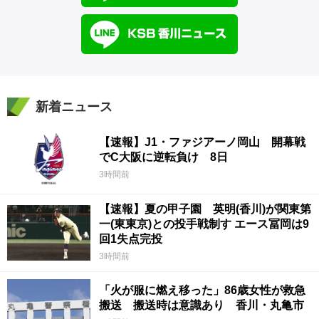
新着ニュース
【速報】J1・ファジアーノ岡山 開幕戦
でC大阪に逆転負け 8日
3時間前
【速報】夏の甲子園 英明(香川)が関東第
一(東東京)との投手戦制す エース冨岡は9
回1失点完投
3時間前
「火が服に燃え移った」86歳女性が救急
搬送 搬送時は意識あり 香川・丸亀市