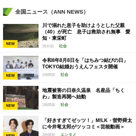
全国ニュース（ANN NEWS）
川で溺れた息子を助けようとした父親
（40）が死亡 息子は救助され無事 愛
知・東栄町
NEW
社会
30分前
令和8年8月8日を「はちみつ結びの日」
TOKYO結婚おうえんフェスタ開催
社会
1時間前
NEW
地震被害の日奈久温泉 名産品「ちく
わ」製造再開へ始動
社会
1時間前
NEW
「好きすぎてゼッツ！」M!LK・曽野舜太
に今井竜太郎がツッコミ＜芸能動画＞
エンタメ
2時間前
NEW