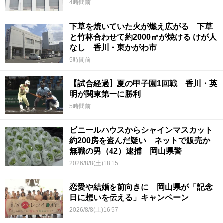
4時間前
下草を焼いていた火が燃え広がる 下草
と竹林合わせて約2000㎡が焼ける けが人
なし 香川・東かがわ市
5時間前
【試合経過】夏の甲子園1回戦 香川・英
明が関東第一に勝利
5時間前
ビニールハウスからシャインマスカット
約200房を盗んだ疑い ネットで販売か
無職の男（42）逮捕 岡山県警
2026/8/8(土)18:15
恋愛や結婚を前向きに 岡山県が「記念
日に想いを伝える」キャンペーン
2026/8/8(土)16:57