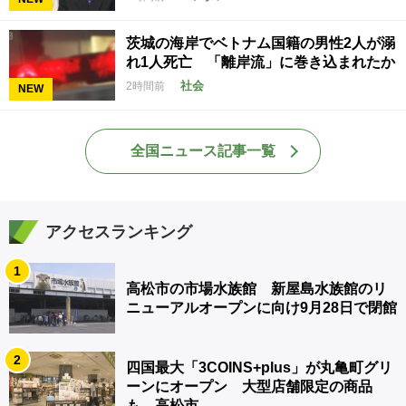
茨城の海岸でベトナム国籍の男性2人が溺
れ1人死亡 「離岸流」に巻き込まれたか
社会
2時間前
NEW
全国ニュース記事一覧
アクセスランキング
1
高松市の市場水族館 新屋島水族館のリ
ニューアルオープンに向け9月28日で閉館
2
四国最大「3COINS+plus」が丸亀町グリ
ーンにオープン 大型店舗限定の商品
も 高松市