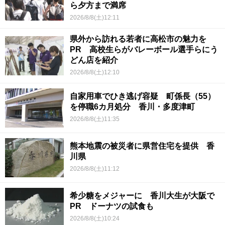
ら夕方まで満席
2026/8/8(土)12:11
県外から訪れる若者に高松市の魅力を
PR 高校生らがバレーボール選手らにう
どん店を紹介
2026/8/8(土)12:10
自家用車でひき逃げ容疑 町係長（55）
を停職6カ月処分 香川・多度津町
2026/8/8(土)11:35
熊本地震の被災者に県営住宅を提供 香
川県
2026/8/8(土)11:12
希少糖をメジャーに 香川大生が大阪で
PR ドーナツの試食も
2026/8/8(土)10:24