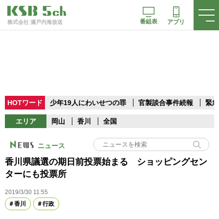
番組表
アプリ
株式会社 瀬戸内海放送
HOTワード
少年19人にわいせつの罪
官製談合事件続報
緊急
エリア
岡山
香川
全国
ニュース
香川県議選の期日前投票始まる ショッピングセン
ターにも投票所
2019/3/30 11:55
香川
行政