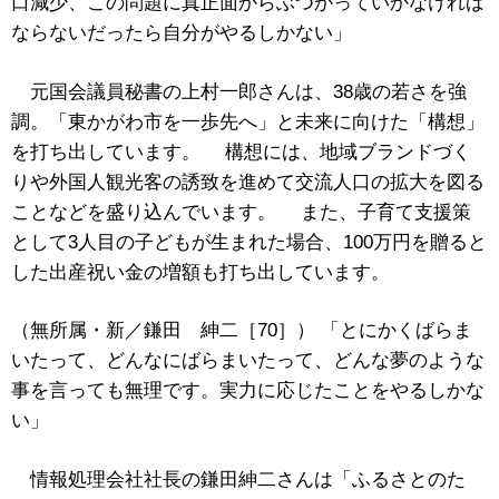
口減少、この問題に真正面からぶつかっていかなければ
ならないだったら自分がやるしかない」
元国会議員秘書の上村一郎さんは、38歳の若さを強
調。「東かがわ市を一歩先へ」と未来に向けた「構想」
を打ち出しています。 構想には、地域ブランドづく
りや外国人観光客の誘致を進めて交流人口の拡大を図る
ことなどを盛り込んでいます。 また、子育て支援策
として3人目の子どもが生まれた場合、100万円を贈ると
した出産祝い金の増額も打ち出しています。
（無所属・新／鎌田 紳二［70］） 「とにかくばらま
いたって、どんなにばらまいたって、どんな夢のような
事を言っても無理です。実力に応じたことをやるしかな
い」
情報処理会社社長の鎌田紳二さんは「ふるさとのた