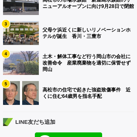
ニューアルオープンに向け9月28日で閉館
3
父母ケ浜近くに新しいリノベーションホ
テルが誕生 香川・三豊市
4
土木・解体工事など行う岡山市の会社に
改善命令 産業廃棄物を適切に保管せず
岡山
5
高松市の住宅で起きた強盗致傷事件 近
くに住む64歳男を指名手配
LINE友だち追加