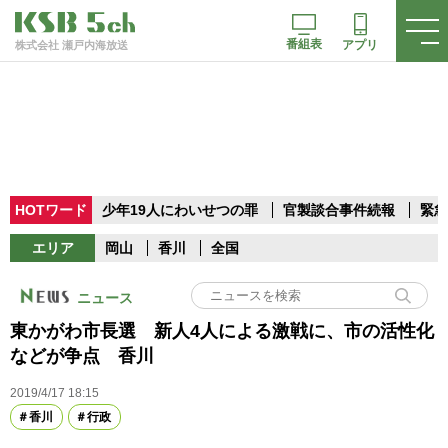
番組表
アプリ
株式会社 瀬戸内海放送
HOTワード
少年19人にわいせつの罪
官製談合事件続報
緊急
エリア
岡山
香川
全国
ニュース
東かがわ市長選 新人4人による激戦に、市の活性化
などが争点 香川
2019/4/17 18:15
香川
行政