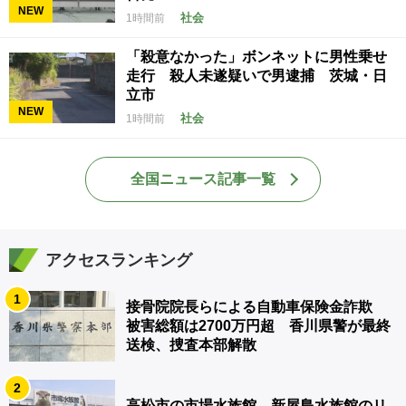
NEW
社会
1時間前
「殺意なかった」ボンネットに男性乗せ
走行 殺人未遂疑いで男逮捕 茨城・日
立市
NEW
社会
1時間前
全国ニュース記事一覧
アクセスランキング
1
接骨院院長らによる自動車保険金詐欺
被害総額は2700万円超 香川県警が最終
送検、捜査本部解散
2
高松市の市場水族館 新屋島水族館のリ