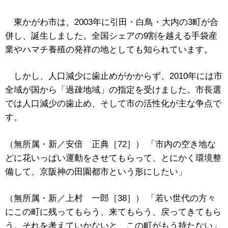
東かがわ市は、2003年に引田・白鳥・大内の3町が合
併し、誕生しました。全国シェアの9割を越える手袋産
業やハマチ養殖の発祥の地としても知られています。
しかし、人口減少に歯止めがかからず、2010年には市
全域が国から「過疎地域」の指定を受けました。市長選
では人口減少の歯止め、そして市の活性化が主な争点で
す。
（無所属・新／安倍 正典［72］） 「市内の空き地な
どに花いっぱい運動をさせてもらって、とにかく環境整
備して、京阪神の田園都市という形にしたい」
（無所属・新／上村 一郎［38］） 「若い世代の方々
にこの町に残ってもらう、来てもらう、戻ってきてもら
う。それを考えていかないと、この町がもう持たない」