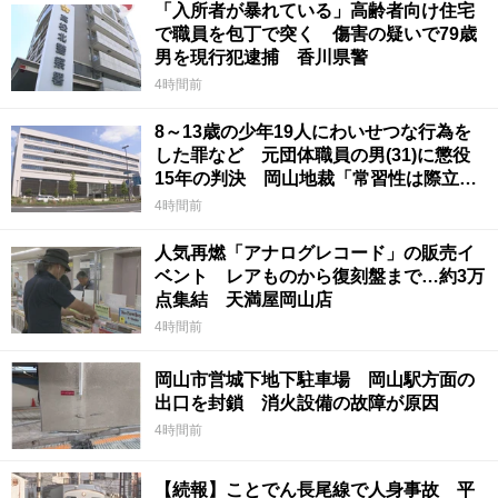
「入所者が暴れている」高齢者向け住宅
で職員を包丁で突く 傷害の疑いで79歳
男を現行犯逮捕 香川県警
4時間前
8～13歳の少年19人にわいせつな行為を
した罪など 元団体職員の男(31)に懲役
15年の判決 岡山地裁「常習性は際立っ
ていて被害結果も非常に重い」
4時間前
人気再燃「アナログレコード」の販売イ
ベント レアものから復刻盤まで…約3万
点集結 天満屋岡山店
4時間前
岡山市営城下地下駐車場 岡山駅方面の
出口を封鎖 消火設備の故障が原因
4時間前
【続報】ことでん長尾線で人身事故 平