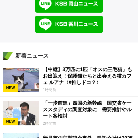
新着ニュース
【中継】3万匹に1匹「オスの三毛猫」も
お出迎え！保護猫たちと出会える猫カフ
ェ ルアナ〈#推しドコ？〉
NEW
1時間前
「一歩前進」四国の新幹線 国交省ケー
ススタディの調査対象に 需要推計やル
ート案検討
NEW
2時間前