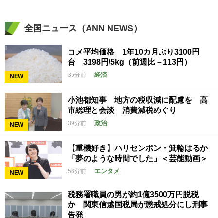
全国ニュース（ANN NEWS）
コメ平均価格 1年10カ月ぶり3100円
台 3198円/5kg（前週比－113円）
経済
35分前
NEW
小池都知事 地方の税収減に配慮を 高
市総理と会談 消費減税めぐり
政治
39分前
NEW
【重機好き】ハリセンボン・箕輪はるか
「夢のような時間でした」＜芸能動画＞
エンタメ
56分前
NEW
税務署職員の男が約1億3500万円脱税
か 関東信越国税局が懲戒処分にし刑事
告発