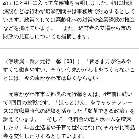
め」にと4月に入って立候補を表明しました。特に街頭
演説などは行わず選挙期間中は事務所で対応するとして
います。政策としては高齢化への対策や企業誘致の推進
などを掲げています。 また、経営者の立場から市の
財政の見直しについても指摘します。
（無所属・新／元行 馨［63］） 「皆さま方が住みや
すくて働きやすい、そういう東かがわ市をつくらないこ
とには、今の東かがわ市は良くならない」
元東かがわ市市民部長の元行馨さんは、4年前に続い
て2回目の挑戦です。「ほっとけん」をキャッチフレー
ズに市職員時代の経験を活かした「変革できる政治」を
訴えています。 そして、低料金の老人ホームを増床
したり、年金生活者や子育て世代にむけてそれぞれ商品
券を交付したりするとしています。