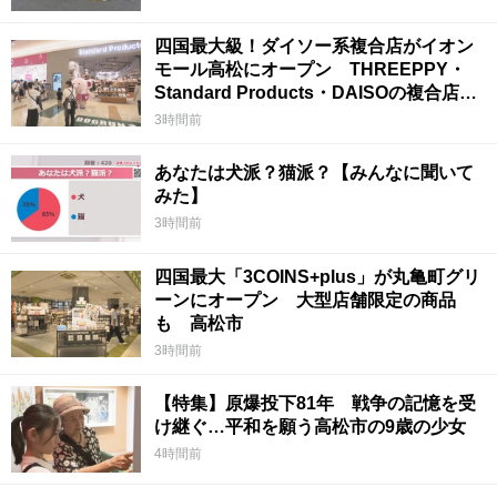
四国最大級！ダイソー系複合店がイオン
モール高松にオープン THREEPPY・
Standard Products・DAISOの複合店は
香川県初
3時間前
あなたは犬派？猫派？【みんなに聞いて
みた】
3時間前
四国最大「3COINS+plus」が丸亀町グリ
ーンにオープン 大型店舗限定の商品
も 高松市
3時間前
【特集】原爆投下81年 戦争の記憶を受
け継ぐ…平和を願う高松市の9歳の少女
4時間前