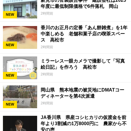
新見市の官製談合事件 建設会社は2025
年度に最低制限価格で6件落札 岡山
2時間前
NEW
香川のお正月の定番「あん餅雑煮」を1年
中楽しめる 老舗和菓子店の喫茶スペー
ス 高松市
NEW
2時間前
ミラーレス一眼カメラで撮影して「写真
絵日記」を作ろう 高松市
2時間前
NEW
岡山県 熊本地震の被災地にDMATコー
ディネーターを第4次派遣
2時間前
NEW
JA香川県 県産コシヒカリの仮渡金を前
年より3割減の1万8000円に 農家から不
安の声