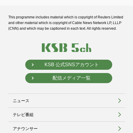
This programme includes material which is copyright of Reuters Limited
and
other material which is copyright of Cable News Network LP, LLLP
(CNN) and
which may be captioned in each text. All rights reserved.
KSB 公式SNSアカウント
配信メディア一覧
ニュース
テレビ番組
アナウンサー