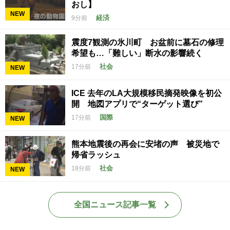
おし】
NEW
経済
9分前
震度7観測の氷川町 お盆前に墓石の修理
希望も…「難しい」断水の影響続く
社会
17分前
NEW
ICE 去年のLA大規模移民摘発映像を初公
開 地図アプリで“ターゲット選び”
国際
17分前
NEW
熊本地震後の再会に安堵の声 被災地で
帰省ラッシュ
社会
18分前
NEW
全国ニュース記事一覧