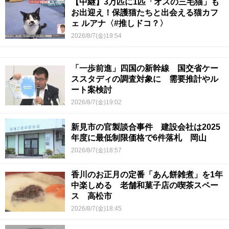
【中継】3万匹に1匹「オスの三毛猫」も
お出迎え！保護猫たちと出会える猫カフ
ェ ルアナ〈#推しドコ？〉
2026/8/7(金)19:54
「一歩前進」四国の新幹線 国交省ケー
ススタディの調査対象に 需要推計やル
ート案検討
2026/8/7(金)19:02
新見市の官製談合事件 建設会社は2025
年度に最低制限価格で6件落札 岡山
2026/8/7(金)18:57
香川のお正月の定番「あん餅雑煮」を1年
中楽しめる 老舗和菓子店の喫茶スペー
ス 高松市
2026/8/7(金)18:45