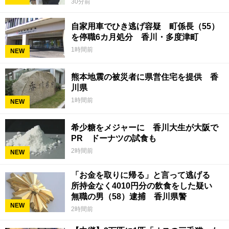
30分前
自家用車でひき逃げ容疑 町係長（55）
を停職6カ月処分 香川・多度津町
1時間前
NEW
熊本地震の被災者に県営住宅を提供 香
川県
1時間前
NEW
希少糖をメジャーに 香川大生が大阪で
PR ドーナツの試食も
2時間前
NEW
「お金を取りに帰る」と言って逃げる
所持金なく4010円分の飲食をした疑い
無職の男（58）逮捕 香川県警
NEW
2時間前