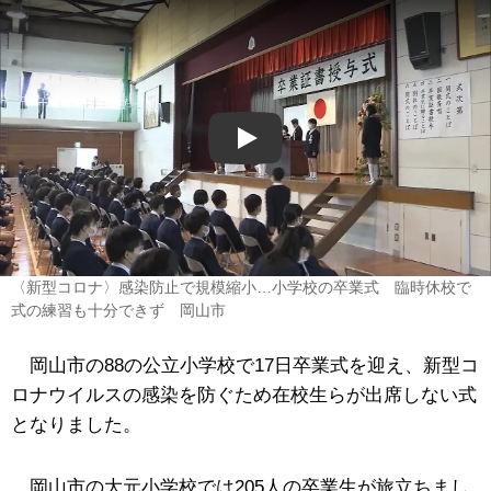
Play
〈新型コロナ〉感染防止で規模縮小…小学校の卒業式 臨時休校で
式の練習も十分できず 岡山市
岡山市の88の公立小学校で17日卒業式を迎え、新型コ
ロナウイルスの感染を防ぐため在校生らが出席しない式
となりました。
岡山市の大元小学校では205人の卒業生が旅立ちまし