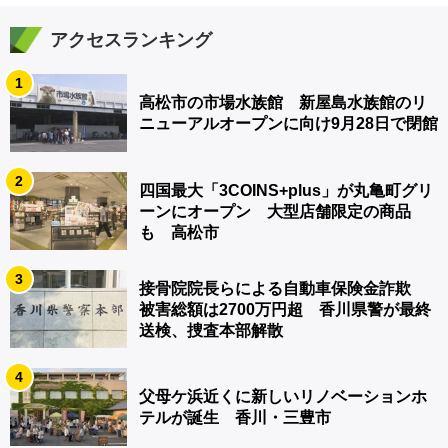
アクセスランキング
1
高松市の市場水族館 新屋島水族館のリ
ニューアルオープンに向け9月28日で閉館
2
四国最大「3COINS+plus」が丸亀町グリ
ーンにオープン 大型店舗限定の商品
も 高松市
3
接骨院院長らによる自動車保険金詐欺
被害総額は2700万円超 香川県警が最終
送検、捜査本部解散
4
父母ケ浜近くに新しいリノベーションホ
テルが誕生 香川・三豊市