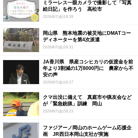
ミラーレス一眼カメラで撮影して「写真
絵日記」を作ろう 高松市
2026/8/7(金)18:39
岡山県 熊本地震の被災地にDMATコー
ディネーターを第4次派遣
2026/8/7(金)18:31
JA香川県 県産コシヒカリの仮渡金を前
年より3割減の1万8000円に 農家から不
安の声
2026/8/7(金)18:27
クマ出没に備えて 真庭市や猟友会など
が「緊急銃猟」訓練 岡山
2026/8/7(金)18:23
ファジアーノ岡山のホームゲーム応援企
画 JR西日本岡山支社が実施