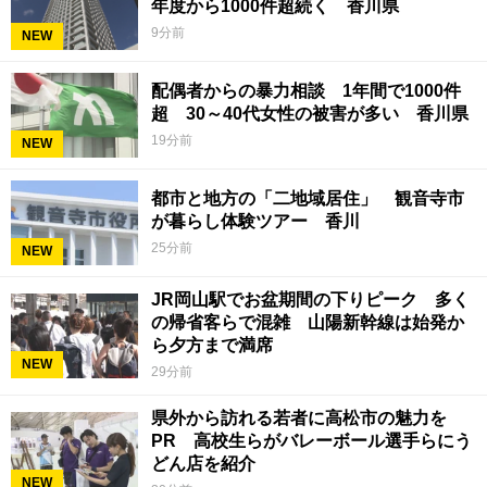
年度から1000件超続く 香川県
9分前
NEW
配偶者からの暴力相談 1年間で1000件
超 30～40代女性の被害が多い 香川県
19分前
NEW
都市と地方の「二地域居住」 観音寺市
が暮らし体験ツアー 香川
25分前
NEW
JR岡山駅でお盆期間の下りピーク 多く
の帰省客らで混雑 山陽新幹線は始発か
ら夕方まで満席
NEW
29分前
県外から訪れる若者に高松市の魅力を
PR 高校生らがバレーボール選手らにう
どん店を紹介
NEW