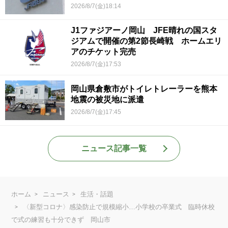
2026/8/7(金)18:14
J1ファジアーノ岡山 JFE晴れの国スタ
ジアムで開催の第2節長崎戦 ホームエリ
アのチケット完売
2026/8/7(金)17:53
岡山県倉敷市がトイレトレーラーを熊本
地震の被災地に派遣
2026/8/7(金)17:45
ニュース記事一覧
ホーム
ニュース
生活・話題
〈新型コロナ〉感染防止で規模縮小…小学校の卒業式 臨時休校
で式の練習も十分できず 岡山市