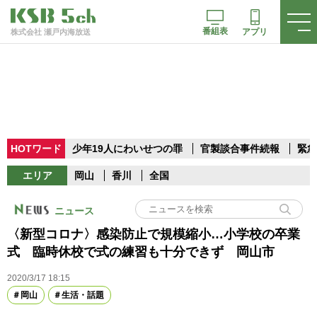
番組表
アプリ
株式会社 瀬戸内海放送
HOTワード
少年19人にわいせつの罪
官製談合事件続報
緊急
エリア
岡山
香川
全国
ニュース
〈新型コロナ〉感染防止で規模縮小…小学校の卒業
式 臨時休校で式の練習も十分できず 岡山市
2020/3/17 18:15
岡山
生活・話題