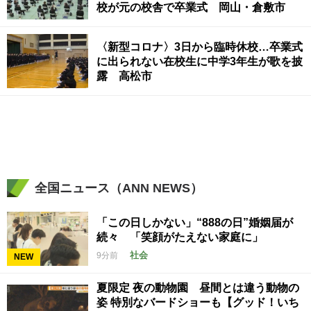
校が元の校舎で卒業式 岡山・倉敷市
〈新型コロナ〉3日から臨時休校…卒業式
に出られない在校生に中学3年生が歌を披
露 高松市
全国ニュース（ANN NEWS）
「この日しかない」“888の日”婚姻届が
続々 「笑顔がたえない家庭に」
社会
9分前
NEW
夏限定 夜の動物園 昼間とは違う動物の
姿 特別なバードショーも【グッド！いち